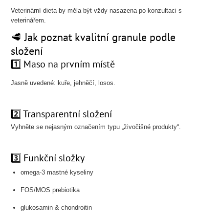
Veterinární dieta by měla být vždy nasazena po konzultaci s
veterinářem.
🥩 Jak poznat kvalitní granule podle
složení
1️⃣ Maso na prvním místě
Jasně uvedené: kuře, jehněčí, losos.
2️⃣ Transparentní složení
Vyhněte se nejasným označením typu „živočišné produkty“.
3️⃣ Funkční složky
omega-3 mastné kyseliny
FOS/MOS prebiotika
glukosamin & chondroitin