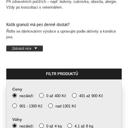
Při zdravotních potížích – např. ledviny, cukrovka, obezita, alergie.
Vždy po konzultaci s veterinářem.
Kolik granulí má pes denně dostat?
Řiďte se dávkováním výrobce a upravujte podle aktivity a kondice
psa.
Zobrazit více
FILTR PRODUKTŮ
Ceny
nezáleží
0 až 400 Kč
401 až 900 Kč
901 - 1300 Kč
nad 1301 Kč
Váhy
nezáleží
0 až 4 kg
4,1 až 8 kg