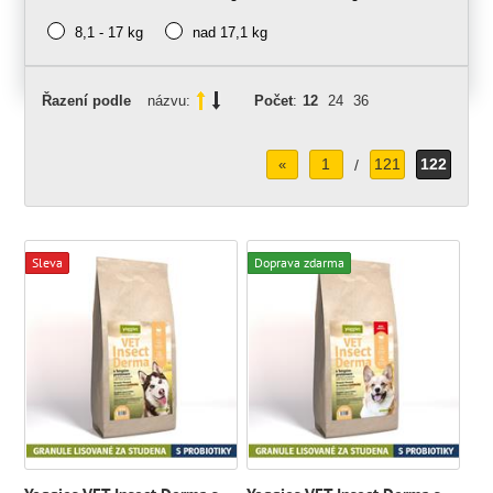
8,1 - 17 kg
nad 17,1 kg
Řazení podle
názvu:
Počet
:
12
24
36
1
121
122
«
/
Sleva
Doprava zdarma