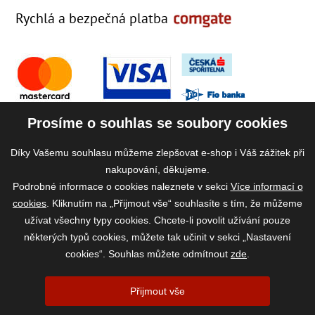
Rychlá a bezpečná platba
Prosíme o souhlas se soubory cookies
Díky Vašemu souhlasu můžeme zlepšovat e-shop i Váš zážitek při
nakupování, děkujeme.
Podrobné informace o cookies naleznete v sekci
Více informací o
cookies
. Kliknutím na „Přijmout vše“ souhlasíte s tím, že můžeme
užívat všechny typy cookies. Chcete-li povolit užívání pouze
některých typů cookies, můžete tak učinit v sekci „Nastavení
cookies“. Souhlas můžete odmítnout
zde
.
2026 ©
www.vase-krmivo.cz
- Tomáš Kroupa e-shop, Kanice 307, 664 01
Přijmout vše
Brno-venkov, IČ: 75785439
vytvořil:
webProgress
|
Nastavení cookies