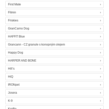
First Mate
Fitmin
Friskies
GranCarno Dog
HAFFIT Blue
Grancann - CZ granule s konopným olejem
Happy Dog
HARPER AND BONE
Hill’s
HiQ
IRONpet
Josera
K-9
Kraftia