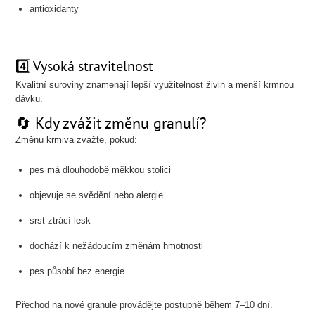
antioxidanty
4️⃣ Vysoká stravitelnost
Kvalitní suroviny znamenají lepší využitelnost živin a menší krmnou
dávku.
🔄 Kdy zvážit změnu granulí?
Změnu krmiva zvažte, pokud:
pes má dlouhodobě měkkou stolici
objevuje se svědění nebo alergie
srst ztrácí lesk
dochází k nežádoucím změnám hmotnosti
pes působí bez energie
Přechod na nové granule provádějte postupně během 7–10 dní.