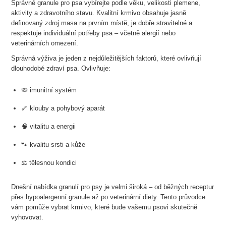
Správné granule pro psa vybírejte podle věku, velikosti plemene,
aktivity a zdravotního stavu. Kvalitní krmivo obsahuje jasně
definovaný zdroj masa na prvním místě, je dobře stravitelné a
respektuje individuální potřeby psa – včetně alergií nebo
veterinárních omezení.
Správná výživa je jeden z nejdůležitějších faktorů, které ovlivňují
dlouhodobé zdraví psa. Ovlivňuje:
🦠 imunitní systém
🦴 klouby a pohybový aparát
🧠 vitalitu a energii
🐾 kvalitu srsti a kůže
⚖ tělesnou kondici
Dnešní nabídka granulí pro psy je velmi široká – od běžných receptur
přes hypoalergenní granule až po veterinární diety. Tento průvodce
vám pomůže vybrat krmivo, které bude vašemu psovi skutečně
vyhovovat.