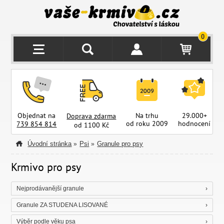
0
Objednat na
Na trhu
29.000+
Doprava zdarma
od roku 2009
hodnocení
z
739 854 814
od 1100 Kč
Úvodní stránka
Psi
Granule pro psy
»
»
Krmivo pro psy
Nejprodávanější granule
Granule ZA STUDENA LISOVANÉ
Výběr podle věku psa