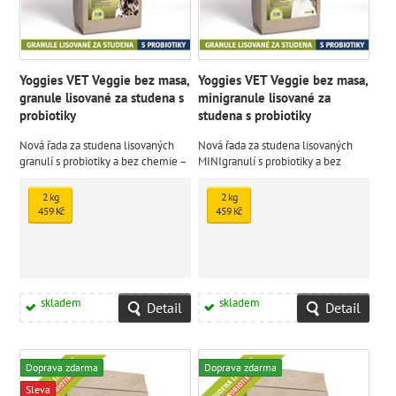
Yoggies VET Veggie bez masa,
Yoggies VET Veggie bez masa,
granule lisované za studena s
minigranule lisované za
probiotiky
studena s probiotiky
Nová řada za studena lisovaných
Nová řada za studena lisovaných
granulí s probiotiky a bez chemie –
MINIgranulí s probiotiky a bez
Yoggies VET je vyvinuta s veterináři
chemie – Yoggies VET je vyvinuta s
a testovaná u psů se střevními,
veterináři a testovaná u psů se
2 kg
2 kg
imunitními i jinými zažívacími
střevními, imunitními i jinými
459 Kč
459 Kč
problémy a s potravinovými a
zažívacími problémy a s
dalšími alergiemi.
potravinovými a dalšími alergiemi
skladem
skladem
Detail
Detail
Doprava zdarma
Doprava zdarma
Sleva