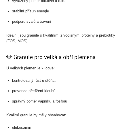
vyvážený poměr bílkovin a tuků
stabilní přísun energie
podporu svalů a trávení
Ideální jsou granule s kvalitními živočišnými proteiny a prebiotiky
(FOS, MOS).
🐶 Granule pro velká a obří plemena
U velkých plemen je klíčové:
kontrolovaný růst u štěňat
prevence přetížení kloubů
správný poměr vápníku a fosforu
Kvalitní granule by měly obsahovat:
glukosamin