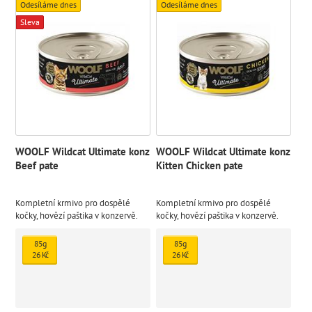
Odesíláme dnes
Odesíláme dnes
Sleva
WOOLF Wildcat Ultimate konz
WOOLF Wildcat Ultimate konz
Beef pate
Kitten Chicken pate
Kompletní krmivo pro dospělé
Kompletní krmivo pro dospělé
kočky, hovězí paštika v konzervě.
kočky, hovězí paštika v konzervě.
Kulinářské potěšení speciálně
Kulinářské potěšení speciálně
vytvořené pro uspokojení
vytvořené pro uspokojení
85g
85g
náročných chutí vašeho kočičího
náročných chutí vašeho kočičího
26 Kč
26 Kč
přítele.
přítele.