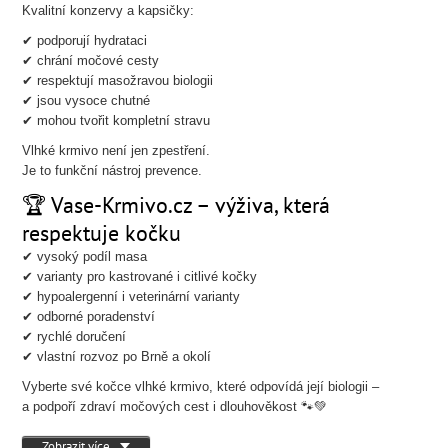
Kvalitní konzervy a kapsičky:
✔ podporují hydrataci
✔ chrání močové cesty
✔ respektují masožravou biologii
✔ jsou vysoce chutné
✔ mohou tvořit kompletní stravu
Vlhké krmivo není jen zpestření.
Je to funkční nástroj prevence.
🏆 Vase-Krmivo.cz – výživa, která
respektuje kočku
✔ vysoký podíl masa
✔ varianty pro kastrované i citlivé kočky
✔ hypoalergenní i veterinární varianty
✔ odborné poradenství
✔ rychlé doručení
✔ vlastní rozvoz po Brně a okolí
Vyberte své kočce vlhké krmivo, které odpovídá její biologii –
a podpoří zdraví močových cest i dlouhověkost 🐾💚
Zobrazit více