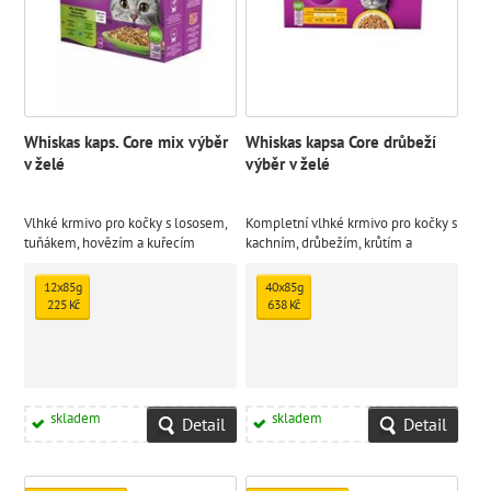
Whiskas kaps. Core mix výběr
Whiskas kapsa Core drůbeží
v želé
výběr v želé
Vlhké krmivo pro kočky s lososem,
Kompletní vlhké krmivo pro kočky s
tuňákem, hovězím a kuřecím
kachním, drůbežím, krůtím a
masem je speciálně připravováno
kuřecím masem je speciálně
ve šťavnatém želé. Kvalitní suroviny
připravováno v lahodném želé
12x85g
40x85g
zachutnají i té nejmlsnější kočce.
225 Kč
638 Kč
Kapsičky jsou navrženy pro kočky
od 1 roku.
skladem
skladem
Detail
Detail