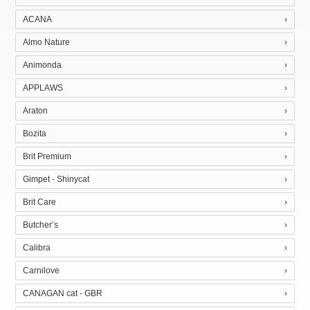
ACANA
Almo Nature
Animonda
APPLAWS
Araton
Bozita
Brit Premium
Gimpet - Shinycat
Brit Care
Butcher’s
Calibra
Carnilove
CANAGAN cat - GBR