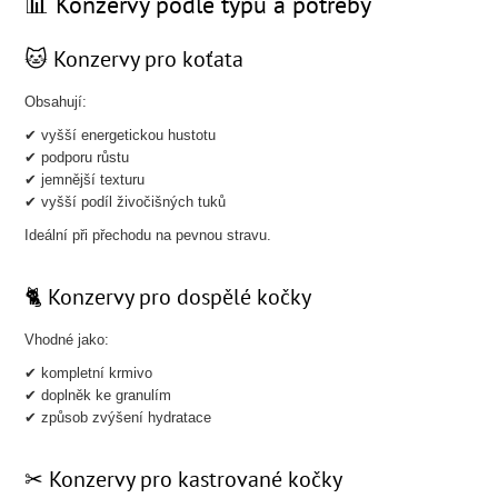
📊 Konzervy podle typu a potřeby
🐱 Konzervy pro koťata
Obsahují:
✔ vyšší energetickou hustotu
✔ podporu růstu
✔ jemnější texturu
✔ vyšší podíl živočišných tuků
Ideální při přechodu na pevnou stravu.
🐈 Konzervy pro dospělé kočky
Vhodné jako:
✔ kompletní krmivo
✔ doplněk ke granulím
✔ způsob zvýšení hydratace
✂ Konzervy pro kastrované kočky