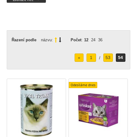
Řazení podle
názvu:
Počet
:
12
24
36
1
53
54
«
/
Odesíláme dnes