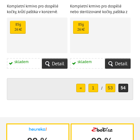
Kompletní krmivo pro dospělé
Kompletní krmivo pro dospělé
kočky, krůtí paštika v konzervě.
nebo sterilizované kočky, paštika z
Kulinářské potěšení speciálně
bílé ryby v konzervě. Kulinářské
vytvořené pro uspokojení
potěšení speciálně vytvořené pro
85g
85g
náročných chutí vašeho kočičího
uspokojení náročných chutí vašeho
26 Kč
26 Kč
přítele.
kočičího přítele.
skladem
skladem
Detail
Detail
1
53
54
«
/