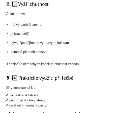
👃 3️⃣ Vyšší chutnost
Vlhké krmivo:
má výraznější aroma
je šťavnatější
bývá lépe přijímáno vybíravými kočkami
pomáhá při nechutenství
U seniorů a nemocných koček je chutnost zásadní.
💊 4️⃣ Praktické využití při léčbě
Díky konzistenci lze:
✔ zamaskovat tablety
✔ přimíchat doplňky stravy
✔ podávat vitamíny a pasty