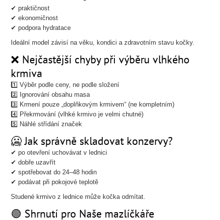
✔ praktičnost
✔ ekonomičnost
✔ podpora hydratace
Ideální model závisí na věku, kondici a zdravotním stavu kočky.
❌ Nejčastější chyby při výběru vlhkého
krmiva
1️⃣ Výběr podle ceny, ne podle složení
2️⃣ Ignorování obsahu masa
3️⃣ Krmení pouze „doplňkovým krmivem“ (ne kompletním)
4️⃣ Překrmování (vlhké krmivo je velmi chutné)
5️⃣ Náhlé střídání značek
🥶 Jak správně skladovat konzervy?
✔ po otevření uchovávat v lednici
✔ dobře uzavřít
✔ spotřebovat do 24–48 hodin
✔ podávat při pokojové teplotě
Studené krmivo z lednice může kočka odmítat.
🟢 Shrnutí pro Naše mazlíčkáře