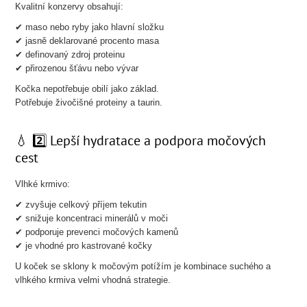
Kvalitní konzervy obsahují:
✔ maso nebo ryby jako hlavní složku
✔ jasně deklarované procento masa
✔ definovaný zdroj proteinu
✔ přirozenou šťávu nebo vývar
Kočka nepotřebuje obilí jako základ.
Potřebuje živočišné proteiny a taurin.
💧 2️⃣ Lepší hydratace a podpora močových
cest
Vlhké krmivo:
✔ zvyšuje celkový příjem tekutin
✔ snižuje koncentraci minerálů v moči
✔ podporuje prevenci močových kamenů
✔ je vhodné pro kastrované kočky
U koček se sklony k močovým potížím je kombinace suchého a
vlhkého krmiva velmi vhodná strategie.