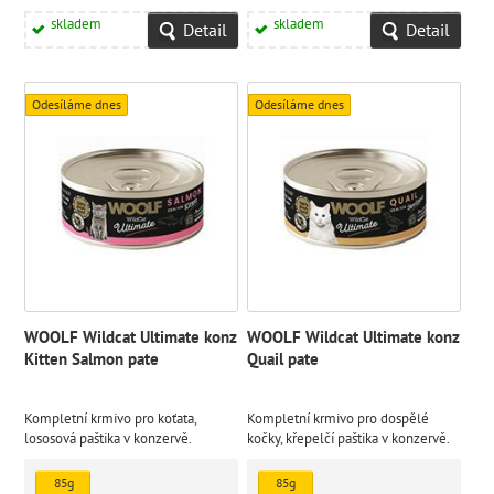
skladem
skladem
Detail
Detail
Odesíláme dnes
Odesíláme dnes
WOOLF Wildcat Ultimate konz
WOOLF Wildcat Ultimate konz
Kitten Salmon pate
Quail pate
Kompletní krmivo pro koťata,
Kompletní krmivo pro dospělé
lososová paštika v konzervě.
kočky, křepelčí paštika v konzervě.
Kulinářské potěšení speciálně
Kulinářské potěšení speciálně
vytvořené pro uspokojení
vytvořené pro uspokojení
85g
85g