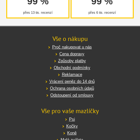
99 %
99 %
přes 13 tis. recenzí
přes 6 tis. recenzí
Vše o nákupu
Proč nakupovat u nás
Cena dopravy
Způsoby platby
Obchodní podmínky
Reklamace
Vrácení peněz do 14 dnů
Ochrana osobních údajů
Odstoupení od smlouvy
Vše pro vaše mazlíčky
Psi
Kočky
Koně
Malá zvířata