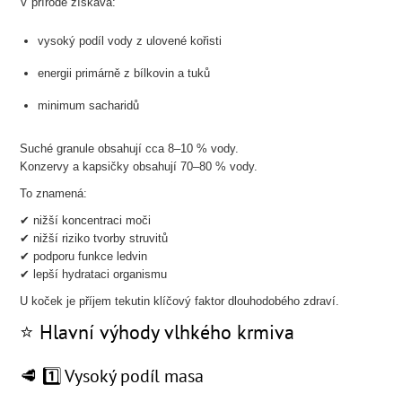
V přírodě získává:
vysoký podíl vody z ulovené kořisti
energii primárně z bílkovin a tuků
minimum sacharidů
Suché granule obsahují cca 8–10 % vody.
Konzervy a kapsičky obsahují 70–80 % vody.
To znamená:
✔ nižší koncentraci moči
✔ nižší riziko tvorby struvitů
✔ podporu funkce ledvin
✔ lepší hydrataci organismu
U koček je příjem tekutin klíčový faktor dlouhodobého zdraví.
⭐ Hlavní výhody vlhkého krmiva
🥩 1️⃣ Vysoký podíl masa