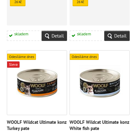
náročných chutí vašeho kočičího
náročných chutí vašeho kočičího
26 Kč
26 Kč
přítele.
přítele.
skladem
skladem
Detail
Detail
Odesíláme dnes
Odesíláme dnes
Sleva
WOOLF Wildcat Ultimate konz
WOOLF Wildcat Ultimate konz
Turkey pate
White fish pate