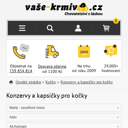
0
Objednat na
Na trhu
29.000+
Doprava zdarma
od roku 2009
hodnocení
z
739 854 814
od 1100 Kč
Úvodní stránka
Kočky
Konzervy a kapsičky pro kočky
»
»
Konzervy a kapsičky pro kočky
Marty - zavařené maso
Aatu
All Animals