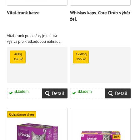
Vital-trunk katze
Whiskas kaps. Core Drůb.výběr
žel.
Vital trunk pro kočky je tekutá
výživa pro krátkodobou náhradu
kompletní stravy, zotavení a
urychlení návratu k běžné stravě.
400g
12x85g
196 Kč
195 Kč
skladem
skladem
Detail
Detail
Odesíláme dnes