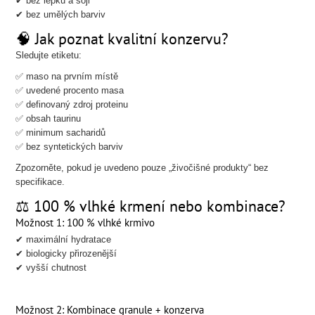
✔ bez lepku a sóji
✔ bez umělých barviv
🧠 Jak poznat kvalitní konzervu?
Sledujte etiketu:
✅ maso na prvním místě
✅ uvedené procento masa
✅ definovaný zdroj proteinu
✅ obsah taurinu
✅ minimum sacharidů
✅ bez syntetických barviv
Zpozorněte, pokud je uvedeno pouze „živočišné produkty“ bez
specifikace.
⚖ 100 % vlhké krmení nebo kombinace?
Možnost 1: 100 % vlhké krmivo
✔ maximální hydratace
✔ biologicky přirozenější
✔ vyšší chutnost
Možnost 2: Kombinace granule + konzerva