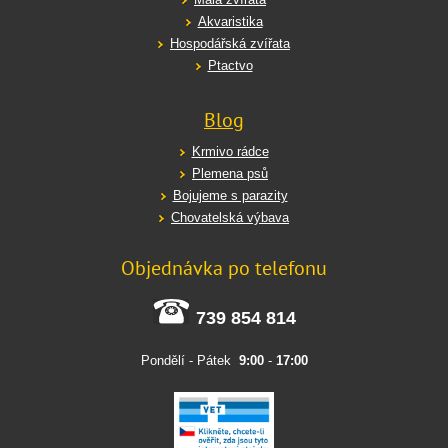
Akvaristika
Hospodářská zvířata
Ptactvo
Blog
Krmivo rádce
Plemena psů
Bojujeme s parazity
Chovatelská výbava
Objednávka po telefonu
739 854 814
Pondělí - Pátek
9:00
-
17:00