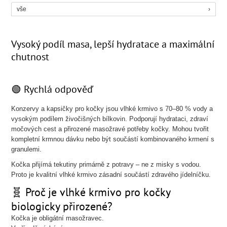
vše
Vysoký podíl masa, lepší hydratace a maximální
chutnost
🟢 Rychlá odpověď
Konzervy a kapsičky pro kočky jsou vlhké krmivo s 70–80 % vody a
vysokým podílem živočišných bílkovin. Podporují hydrataci, zdraví
močových cest a přirozené masožravé potřeby kočky. Mohou tvořit
kompletní krmnou dávku nebo být součástí kombinovaného krmení s
granulemi.
Kočka přijímá tekutiny primárně z potravy – ne z misky s vodou.
Proto je kvalitní vlhké krmivo zásadní součástí zdravého jídelníčku.
🧬 Proč je vlhké krmivo pro kočky
biologicky přirozené?
Kočka je obligátní masožravec.