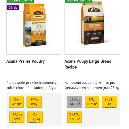
Doprava zdarma
Doprava zdarma
Dárek
Acana Prairie Poultry
Acana Puppy Large Breed
Recipe
Pro dospělé psy všech plemen z
Kompletní bezobilné krmivo pro
volně chovaného kuřete, krůty a
štěňata velkých plemen (nad 25 kg
vajec.
v dospělosti).
2kg
9,7kg
11,4 kg
17 kg
2 x 11,4
429 Kč
nový
1430 Kč
1925 Kč
kg
obal+upravené
2788 Kč
složení
14,5kg
2 x
2 x 17 kg
1208 Kč
nový
14,5kg
3770 Kč
obal+upravené
3280 Kč
složení