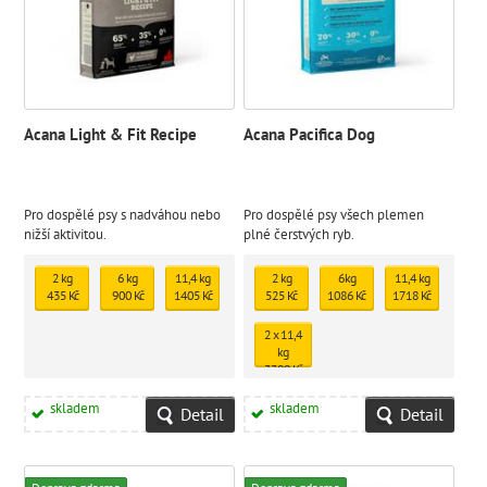
Acana Light & Fit Recipe
Acana Pacifica Dog
Pro dospělé psy s nadváhou nebo
Pro dospělé psy všech plemen
nižší aktivitou.
plné čerstvých ryb.
2 kg
6 kg
11,4 kg
2 kg
6kg
11,4 kg
435 Kč
900 Kč
1405 Kč
525 Kč
1086 Kč
1718 Kč
2 x 11,4
kg
3399 Kč
skladem
skladem
Detail
Detail