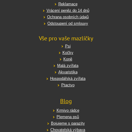
Reklamace
Vrácení peněz do 14 dnů
Ochrana osobních údajů
Odstoupení od smlouvy
Vše pro vaše mazlíčky
Psi
Kočky
Koně
Malá zvířata
Akvaristika
Hospodářská zvířata
Ptactvo
Blog
Krmivo rádce
Plemena psů
Bojujeme s parazity
Chovatelská výbava