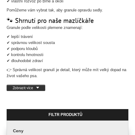
✔ vlastní rozvoz po Brně a okolí
Pomůžeme vám vybrat tak, aby granule opravdu sedly.
🐾 Shrnutí pro naše mazlíčkáře
Granule podle velikosti plemene znamenají:
✔ lepší trávení
✔ správnou velikost sousta
✔ podporu kloubů
✔ kontrolu hmotnosti
✔ dlouhodobé zdraví
👉 Správná velikost granulí je detail, který může mít velký dopad na
život vašeho psa.
Zobrazit více
FILTR PRODUKTŮ
Ceny