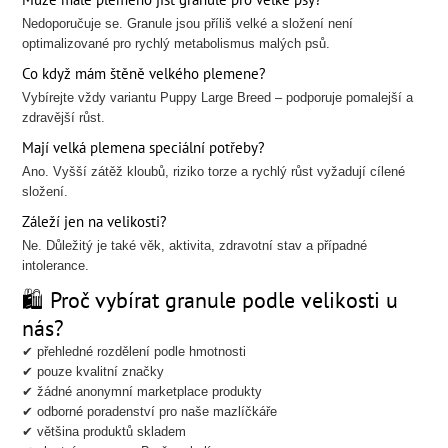
Nedoporučuje se. Granule jsou příliš velké a složení není
optimalizované pro rychlý metabolismus malých psů.
Co když mám štěně velkého plemene?
Vybírejte vždy variantu Puppy Large Breed – podporuje pomalejší a
zdravější růst.
Mají velká plemena speciální potřeby?
Ano. Vyšší zátěž kloubů, riziko torze a rychlý růst vyžadují cílené
složení.
Záleží jen na velikosti?
Ne. Důležitý je také věk, aktivita, zdravotní stav a případné
intolerance.
🛍️ Proč vybírat granule podle velikosti u
nás?
✔ přehledné rozdělení podle hmotnosti
✔ pouze kvalitní značky
✔ žádné anonymní marketplace produkty
✔ odborné poradenství pro naše mazlíčkáře
✔ většina produktů skladem