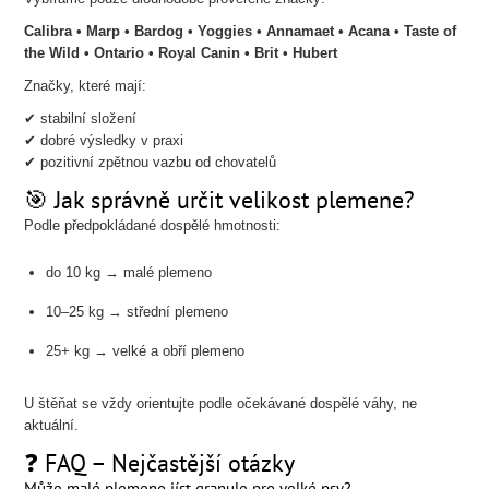
Calibra • Marp • Bardog • Yoggies • Annamaet • Acana • Taste of
the Wild • Ontario • Royal Canin • Brit • Hubert
Značky, které mají:
✔ stabilní složení
✔ dobré výsledky v praxi
✔ pozitivní zpětnou vazbu od chovatelů
🎯 Jak správně určit velikost plemene?
Podle předpokládané dospělé hmotnosti:
do 10 kg → malé plemeno
10–25 kg → střední plemeno
25+ kg → velké a obří plemeno
U štěňat se vždy orientujte podle očekávané dospělé váhy, ne
aktuální.
❓ FAQ – Nejčastější otázky
Může malé plemeno jíst granule pro velké psy?