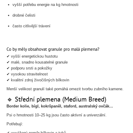
vyšší potřebu energie na kg hmotnosti
drobné čelisti
často citlivější trávení
Co by měly obsahovat granule pro malá plemena?
✔ vyšší energetickou hustotu
✔ malé, snadno kousatelné granule
✔ podporu srsti a pokožky
✔ vysokou stravitelnost
✔ kvalitní zdroj živočišných bílkovin
Menší velikost granulí také pomáhá omezit tvorbu zubního kamene.
🔹 Střední plemena (Medium Breed)
Border kolie, bígl, kokršpaněl, staford, australský ovčák…
Psi o hmotnosti 10–25 kg jsou často aktivní a univerzální.
Potřebují:
✔ vyvážený poměr bílkovin a tuků