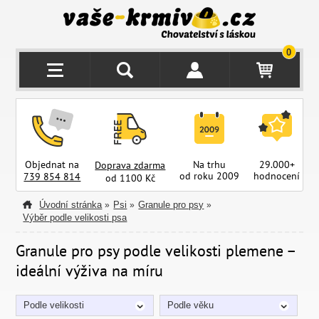
0
Objednat na
Na trhu
29.000+
Doprava zdarma
od roku 2009
hodnocení
z
739 854 814
od 1100 Kč
Úvodní stránka
Psi
Granule pro psy
»
»
»
Výběr podle velikosti psa
Granule pro psy podle velikosti plemene –
ideální výživa na míru
Podle velikosti
Podle věku