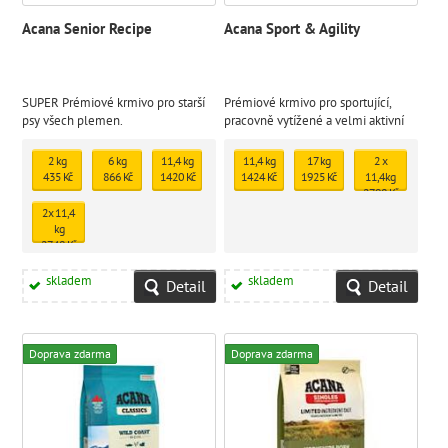
Acana Senior Recipe
Acana Sport & Agility
SUPER Prémiové krmivo pro starší
Prémiové krmivo pro sportující,
psy všech plemen.
pracovně vytížené a velmi aktivní
psy.
2 kg
6 kg
11,4 kg
11,4 kg
17 kg
2 x
435 Kč
866 Kč
1420 Kč
1424 Kč
1925 Kč
11,4kg
2798 Kč
2x 11,4
kg
2748 Kč
skladem
skladem
Detail
Detail
Doprava zdarma
Doprava zdarma