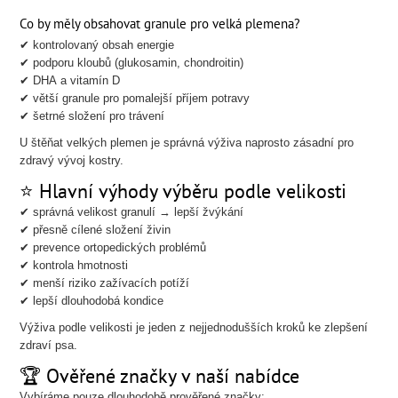
Co by měly obsahovat granule pro velká plemena?
✔ kontrolovaný obsah energie
✔ podporu kloubů (glukosamin, chondroitin)
✔ DHA a vitamín D
✔ větší granule pro pomalejší příjem potravy
✔ šetrné složení pro trávení
U štěňat velkých plemen je správná výživa naprosto zásadní pro
zdravý vývoj kostry.
⭐ Hlavní výhody výběru podle velikosti
✔ správná velikost granulí → lepší žvýkání
✔ přesně cílené složení živin
✔ prevence ortopedických problémů
✔ kontrola hmotnosti
✔ menší riziko zažívacích potíží
✔ lepší dlouhodobá kondice
Výživa podle velikosti je jeden z nejjednodušších kroků ke zlepšení
zdraví psa.
🏆 Ověřené značky v naší nabídce
Vybíráme pouze dlouhodobě prověřené značky: