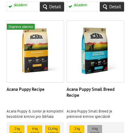
1665 Kč
skladem
skladem
Detail
Detail
Doprava zdarma
Acana Puppy Recipe
Acana Puppy Small Breed
Recipe
Acana Puppy & Junior je kompletní
Acana Puppy Small Breed je
bezobilné krmivo pro štěňata
prémiové krmivo speciálně
malých, středních i větších plemen
vytvořené pro štěňata malých
(do cca 25 kg v dospělosti).
plemen, která v dospělosti dosahují
2 kg
6 kg
11,4 kg
2 kg
6 kg
hmotnosti do 9 kg.