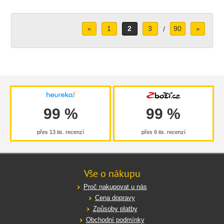
1
2
3
90
«
/
»
99 %
99 %
přes 13 tis. recenzí
přes 6 tis. recenzí
Vše o nákupu
Proč nakupovat u nás
Cena dopravy
Způsoby platby
Obchodní podmínky