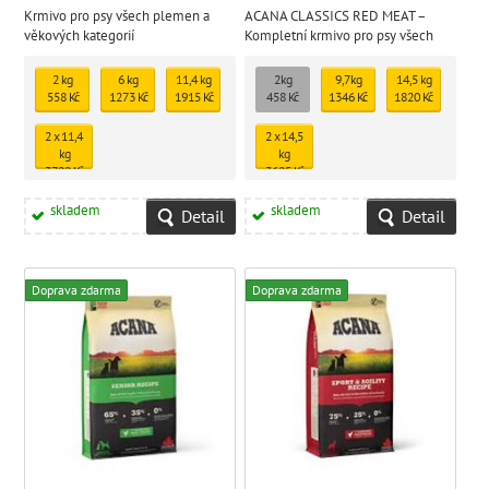
Krmivo pro psy všech plemen a
ACANA CLASSICS RED MEAT –
věkových kategorií
Kompletní krmivo pro psy všech
plemen z červených mas.
2 kg
6 kg
11,4 kg
2kg
9,7kg
14,5 kg
558 Kč
1273 Kč
1915 Kč
458 Kč
1346 Kč
1820 Kč
2 x 11,4
2 x 14,5
kg
kg
3722 Kč
3625 Kč
skladem
skladem
Detail
Detail
Doprava zdarma
Doprava zdarma