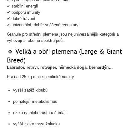
✔ stabilní energii
✔ podporu imunity
✔ dobré trávení
✔ univerzální, dobře snášené receptury
Granule pro střední plemena jsou nejuniverzálnější kategorií a
vyhovují širokému spektru psů.
🔹 Velká a obří plemena (Large & Giant
Breed)
Labrador, retrívr, rotvajler, německá doga, bernardýn…
Psi nad 25 kg mají specifické nároky:
vyšší zátěž kloubů
pomalejší metabolismus
riziko rychlého růstu u štěňat
vyšší riziko torze žaludku