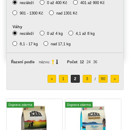
nezáleží
0 až 400 Kč
401 až 900 Kč
901 - 1300 Kč
nad 1301 Kč
Váhy
nezáleží
0 až 4 kg
4,1 až 8 kg
8,1 - 17 kg
nad 17,1 kg
Řazení podle
názvu:
Počet
:
12
24
36
1
2
3
90
«
/
»
Doprava zdarma
Doprava zdarma