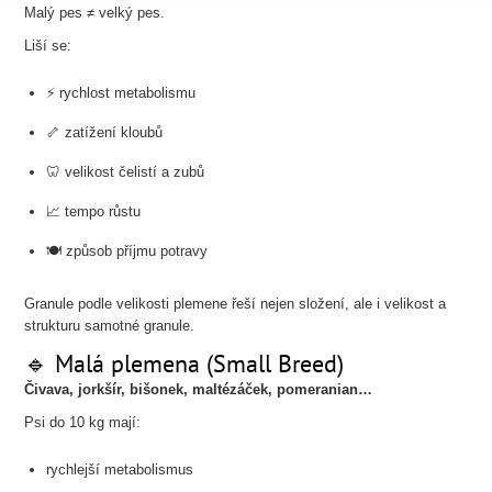
Malý pes ≠ velký pes.
Liší se:
⚡ rychlost metabolismu
🦴 zatížení kloubů
🦷 velikost čelistí a zubů
📈 tempo růstu
🍽️ způsob příjmu potravy
Granule podle velikosti plemene řeší nejen složení, ale i velikost a
strukturu samotné granule.
🔹 Malá plemena (Small Breed)
Čivava, jorkšír, bišonek, maltézáček, pomeranian…
Psi do 10 kg mají:
rychlejší metabolismus