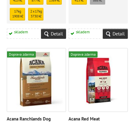
415 Kč
877 Kč
1389 Kč
415 Kč
868 Kč
17kg
2 x 17kg
1908 Kč
3730 Kč
skladem
skladem
Detail
Detail
Doprava zdarma
Doprava zdarma
Acana Ranchlands Dog
Acana Red Meat