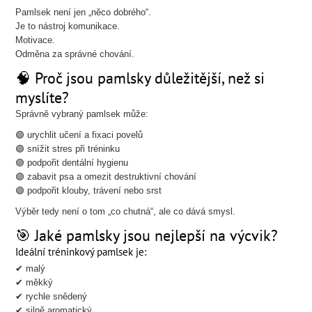
Pamlsek není jen „něco dobrého“.
Je to nástroj komunikace.
Motivace.
Odměna za správné chování.
🧠 Proč jsou pamlsky důležitější, než si
myslíte?
Správně vybraný pamlsek může:
🟢 urychlit učení a fixaci povelů
🟢 snížit stres při tréninku
🟢 podpořit dentální hygienu
🟢 zabavit psa a omezit destruktivní chování
🟢 podpořit klouby, trávení nebo srst
Výběr tedy není o tom „co chutná“, ale co dává smysl.
🎯 Jaké pamlsky jsou nejlepší na výcvik?
Ideální tréninkový pamlsek je:
✔ malý
✔ měkký
✔ rychle snědený
✔ silně aromatický