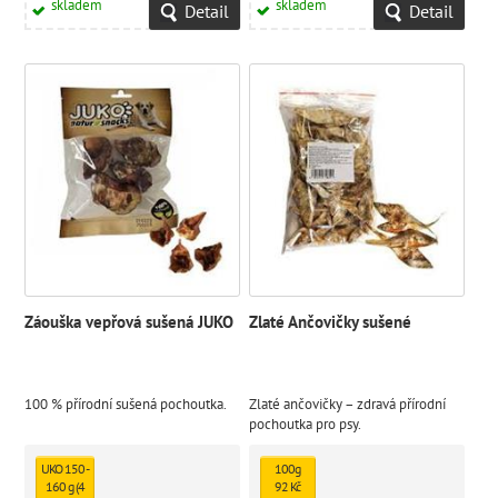
skladem
skladem
Detail
Detail
Záouška vepřová sušená JUKO
Zlaté Ančovičky sušené
100 % přírodní sušená pochoutka.
Zlaté ančovičky – zdravá přírodní
pochoutka pro psy.
UKO 150 -
100g
160 g (4
92 Kč