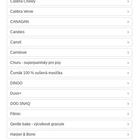
Calibra Chewy
Calibra Verve
CANAGAN
Candies
Canvit
Carnilove
Churu - superpamlsky pro psy
Čumák 100 % sušená masíčka
DINGO
Duvo+
DOG SNAQ
Fitmin
Gentle bake - výcvikové granule
Harper & Bone