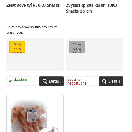
Želatinové tyče JUKO Snacks
Žvýkací spirála kachní JUKO
Snacks 16 cm
Želatinová pochoutka pro psy ve
tvaru tyče.
600g
16 cm
(14ks)
(500 g)
212 Kč
290 Kč
skladem
dočasně
Detail
Detail
nedostupné