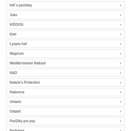
Hill´s pamlsky
Juko
KIDDOG
Kiwi
Lyopro haf
Magnum
Mediterranean Natural
N&D
Nature’s Protection
Natureca
Ontario
Ostatní
Parůžky pro psy
Pedigree