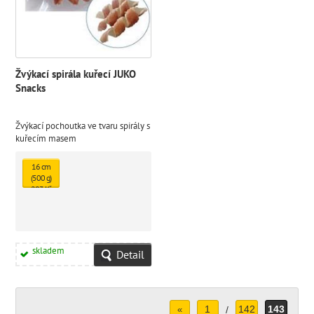
Žvýkací spirála kuřecí JUKO
Snacks
Žvýkací pochoutka ve tvaru spirály s
kuřecím masem
16 cm
(500 g)
283 Kč
skladem
Detail
1
142
143
«
/