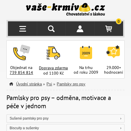
0
Objednat na
Na trhu
29.000+
Doprava zdarma
od roku 2009
hodnocení
z
739 854 814
od 1100 Kč
Úvodní stránka
Psi
Pamlsky pro psy
»
»
Pamlsky pro psy – odměna, motivace a
péče v jednom
Sušené pamlsky pro psy
Biscuity a sušenky