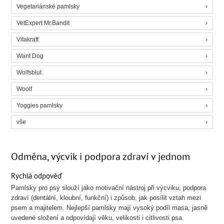
Vegetariánské pamlsky
VetExpert Mr.Bandit
Vitakraft
Want Dog
Wolfsblut
Woolf
Yoggies pamlsky
vše
Odměna, výcvik i podpora zdraví v jednom
Rychlá odpověď
Pamlsky pro psy slouží jako motivační nástroj při výcviku, podpora
zdraví (dentální, kloubní, funkční) i způsob, jak posílit vztah mezi
psem a majitelem. Nejlepší pamlsky mají vysoký podíl masa, jasně
uvedené složení a odpovídají věku, velikosti i citlivosti psa.