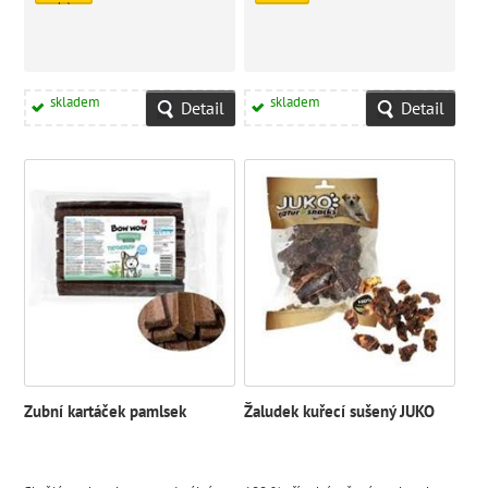
ks)
50 Kč
skladem
skladem
Detail
Detail
Zubní kartáček pamlsek
Žaludek kuřecí sušený JUKO