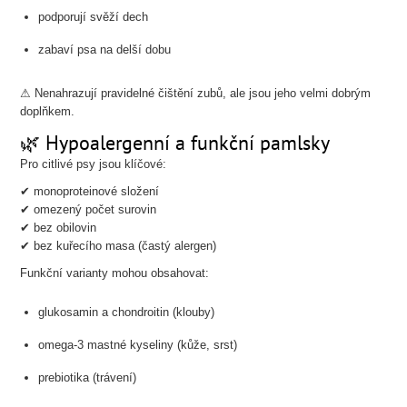
podporují svěží dech
zabaví psa na delší dobu
⚠ Nenahrazují pravidelné čištění zubů, ale jsou jeho velmi dobrým
doplňkem.
🌿 Hypoalergenní a funkční pamlsky
Pro citlivé psy jsou klíčové:
✔ monoproteinové složení
✔ omezený počet surovin
✔ bez obilovin
✔ bez kuřecího masa (častý alergen)
Funkční varianty mohou obsahovat:
glukosamin a chondroitin (klouby)
omega-3 mastné kyseliny (kůže, srst)
prebiotika (trávení)