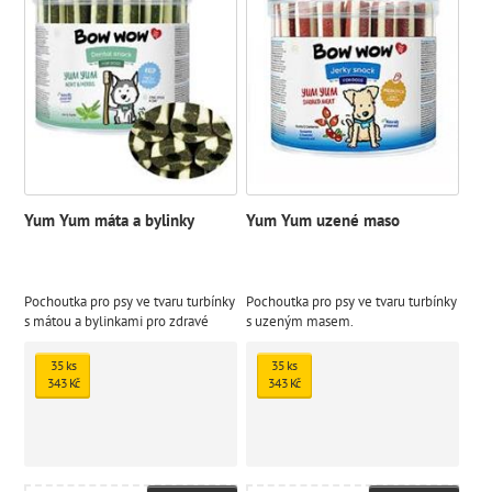
Yum Yum máta a bylinky
Yum Yum uzené maso
Pochoutka pro psy ve tvaru turbínky
Pochoutka pro psy ve tvaru turbínky
s mátou a bylinkami pro zdravé
s uzeným masem.
dásně a zuby.
35 ks
35 ks
343 Kč
343 Kč