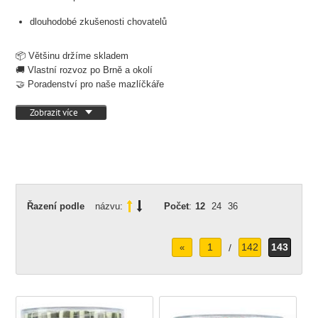
dlouhodobé zkušenosti chovatelů
📦 Většinu držíme skladem
🚚 Vlastní rozvoz po Brně a okolí
🤝 Poradenství pro naše mazlíčkáře
Zobrazit více
Řazení podle
názvu:
Počet
:
12
24
36
1
142
143
«
/