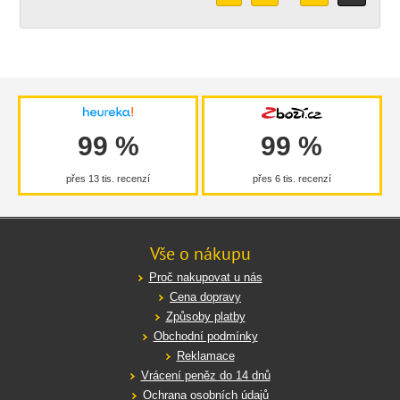
99 %
99 %
přes 13 tis. recenzí
přes 6 tis. recenzí
Vše o nákupu
Proč nakupovat u nás
Cena dopravy
Způsoby platby
Obchodní podmínky
Reklamace
Vrácení peněz do 14 dnů
Ochrana osobních údajů