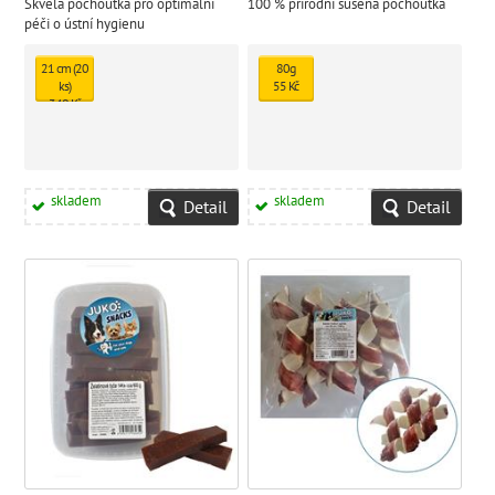
Skvělá pochoutka pro optimální
100 % přírodní sušená pochoutka
péči o ústní hygienu
21 cm (20
80g
ks)
55 Kč
340 Kč
skladem
skladem
Detail
Detail