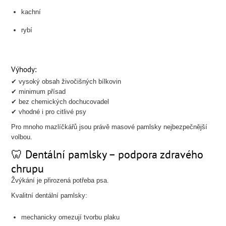
kachní
rybí
Výhody:
✔ vysoký obsah živočišných bílkovin
✔ minimum přísad
✔ bez chemických dochucovadel
✔ vhodné i pro citlivé psy
Pro mnoho mazlíčkářů jsou právě masové pamlsky nejbezpečnější
volbou.
🦷 Dentální pamlsky – podpora zdravého
chrupu
Žvýkání je přirozená potřeba psa.
Kvalitní dentální pamlsky:
mechanicky omezují tvorbu plaku