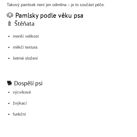
Takový pamlsek není jen odměna – je to součást péče.
🐶 Pamlsky podle věku psa
🍼 Štěňata
menší velikost
měkčí textura
šetrné složení
🐕 Dospělí psi
výcvikové
žvýkací
funkční