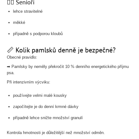
🐕‍🦺 Senioři
lehce stravitelné
měkké
případně s podporou kloubů
📏 Kolik pamlsků denně je bezpečné?
Obecné pravidlo:
➡ Pamlsky by neměly překročit 10 % denního energetického příjmu
psa.
Při intenzivním výcviku:
používejte velmi malé kousky
započítejte je do denní krmné dávky
případně lehce snižte množství granulí
Kontrola hmotnosti je důležitější než množství odměn.