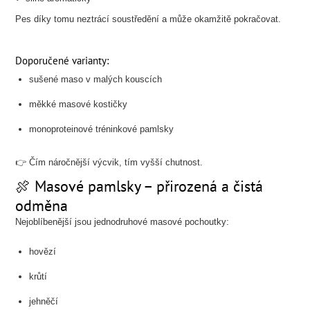
Pes díky tomu neztrácí soustředění a může okamžitě pokračovat.
Doporučené varianty:
sušené maso v malých kouscích
měkké masové kostičky
monoproteinové tréninkové pamlsky
👉 Čím náročnější výcvik, tím vyšší chutnost.
🍖 Masové pamlsky – přirozená a čistá
odměna
Nejoblíbenější jsou jednodruhové masové pochoutky:
hovězí
krůtí
jehněčí