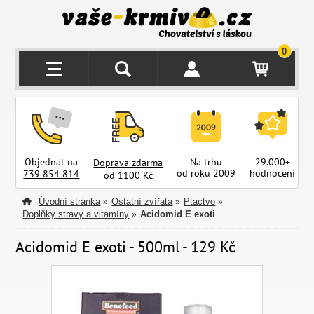
0
Objednat na
Na trhu
29.000+
Doprava zdarma
od roku 2009
hodnocení
z
739 854 814
od 1100 Kč
Úvodní stránka
Ostatní zvířata
Ptactvo
»
»
»
Doplňky stravy a vitamíny
Acidomid E exoti
»
Acidomid E exoti - 500ml - 129 Kč