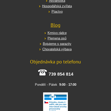
Akvaristika
Hospodářská zvířata
Ptactvo
Blog
Krmivo rádce
Plemena psů
Bojujeme s parazity
Chovatelská výbava
Objednávka po telefonu
739 854 814
Pondělí - Pátek
9:00
-
17:00