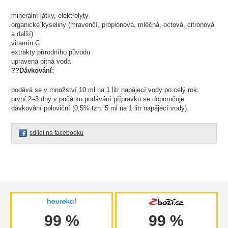
minerální látky, elektrolyty
organické kyseliny (mravenčí, propionová, mléčná, octová, citronová
a další)
vitamín C
extrakty přírodního původu
upravená pitná voda
??Dávkování:
podává se v množství 10 ml na 1 litr napájecí vody po celý rok.
první 2–3 dny v počátku podávání přípravku se doporučuje
dávkování poloviční (0,5% tzn. 5 ml na 1 litr napájecí vody).
sdílet na facebooku
99 %
99 %