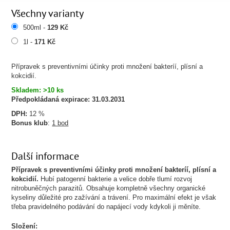
Všechny varianty
500ml -
129 Kč
1l -
171 Kč
Přípravek s preventivními účinky proti množení bakteríí, plísní a
kokcidií.
Skladem: >10 ks
Předpokládaná expirace:
31.03.2031
DPH:
12 %
Bonus klub
:
1 bod
Další informace
Přípravek s preventivními účinky proti množení bakteríí, plísní a
kokcidií.
Hubí patogenní bakterie a velice dobře tlumí rozvoj
nitrobuněčných parazitů.
Obsahuje kompletně všechny organické
kyseliny důležité pro zažívání a trávení. Pro maximální efekt je však
třeba pravidelného podávání do napájecí vody kdykoli ji měníte.
Složení: