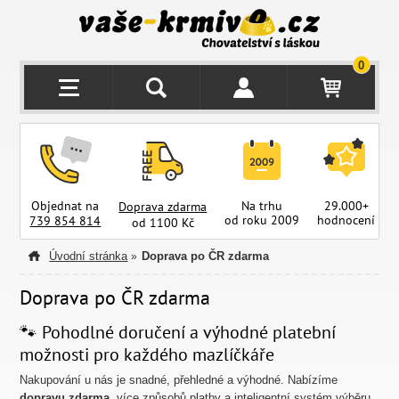
0
Objednat na
Na trhu
29.000+
Doprava zdarma
od roku 2009
hodnocení
z
739 854 814
od 1100 Kč
Úvodní stránka
Doprava po ČR zdarma
»
Doprava po ČR zdarma
🐾 Pohodlné doručení a výhodné platební
možnosti pro každého mazlíčkáře
Nakupování u nás je snadné, přehledné a výhodné. Nabízíme
dopravu zdarma
, více způsobů platby a inteligentní systém výběru