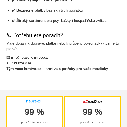
✔️
Výběr výdejních míst po celé ČR
✔️
Bezpečné platby
bez skrytých poplatků
✔️
Široký sortiment
pro psy, kočky i hospodářská zvířata
📞 Potřebujete poradit?
Máte dotazy k dopravě, platbě nebo k průběhu objednávky? Jsme tu
pro vás:
📧
info@vase-krmivo.cz
📞
739 854 814
Tým vase-krmivo.cz – krmiva a potřeby pro vaše mazlíčky
99 %
99 %
přes 13 tis. recenzí
přes 6 tis. recenzí