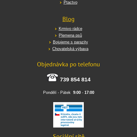
Ptactvo
Blog
Krmivo rádce
Plemena psů
Bojujeme s parazity
Chovatelská výbava
Objednávka po telefonu
739 854 814
Pondělí - Pátek
9:00
-
17:00
Sociální sítě