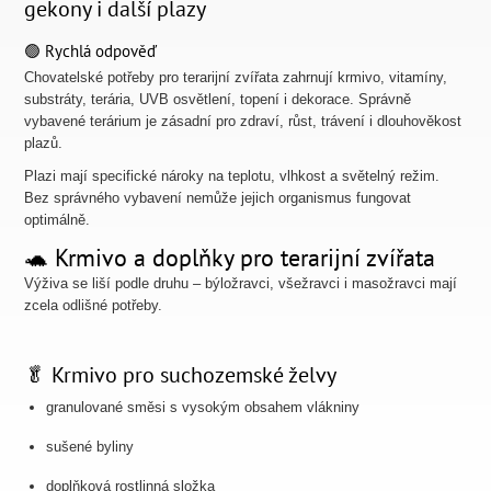
gekony i další plazy
🟢 Rychlá odpověď
Chovatelské potřeby pro terarijní zvířata zahrnují krmivo, vitamíny,
substráty, terária, UVB osvětlení, topení i dekorace. Správně
vybavené terárium je zásadní pro zdraví, růst, trávení i dlouhověkost
plazů.
Plazi mají specifické nároky na teplotu, vlhkost a světelný režim.
Bez správného vybavení nemůže jejich organismus fungovat
optimálně.
🐢 Krmivo a doplňky pro terarijní zvířata
Výživa se liší podle druhu – býložravci, všežravci i masožravci mají
zcela odlišné potřeby.
🥬 Krmivo pro suchozemské želvy
granulované směsi s vysokým obsahem vlákniny
sušené byliny
doplňková rostlinná složka