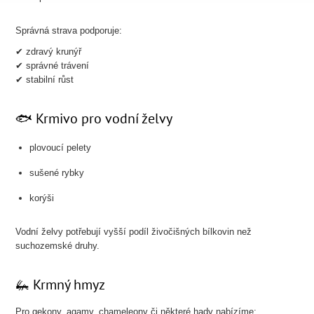
Správná strava podporuje:
✔ zdravý krunýř
✔ správné trávení
✔ stabilní růst
🐟 Krmivo pro vodní želvy
plovoucí pelety
sušené rybky
korýši
Vodní želvy potřebují vyšší podíl živočišných bílkovin než
suchozemské druhy.
🦗 Krmný hmyz
Pro gekony, agamy, chameleony či některé hady nabízíme: