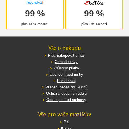
99 %
99 %
přes 13 tis. recenzí
přes 6 tis. recenzí
Vše o nákupu
Proč nakupovat u nás
Cena dopravy
Způsoby platby
Obchodní podmínky
Reklamace
Vrácení peněz do 14 dnů
Ochrana osobních údajů
Odstoupení od smlouvy
Vše pro vaše mazlíčky
Psi
Kočky