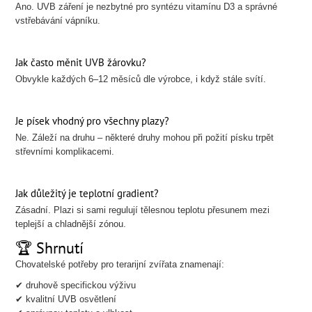
Ano. UVB záření je nezbytné pro syntézu vitamínu D3 a správné
vstřebávání vápníku.
Jak často měnit UVB žárovku?
Obvykle každých 6–12 měsíců dle výrobce, i když stále svítí.
Je písek vhodný pro všechny plazy?
Ne. Záleží na druhu – některé druhy mohou při požití písku trpět
střevními komplikacemi.
Jak důležitý je teplotní gradient?
Zásadní. Plazi si sami regulují tělesnou teplotu přesunem mezi
teplejší a chladnější zónou.
🏆 Shrnutí
Chovatelské potřeby pro terarijní zvířata znamenají:
✔ druhově specifickou výživu
✔ kvalitní UVB osvětlení