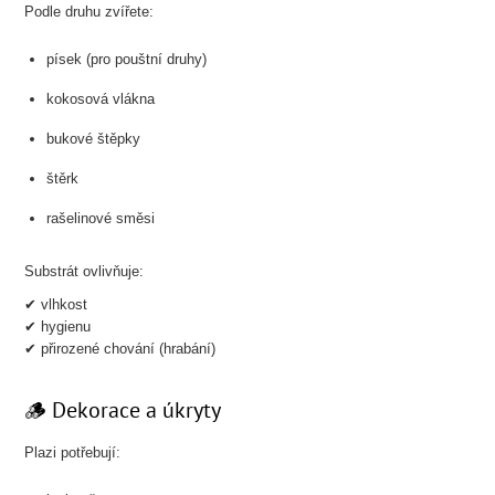
Podle druhu zvířete:
písek (pro pouštní druhy)
kokosová vlákna
bukové štěpky
štěrk
rašelinové směsi
Substrát ovlivňuje:
✔ vlhkost
✔ hygienu
✔ přirozené chování (hrabání)
🪵 Dekorace a úkryty
Plazi potřebují: