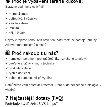
🧠 Proč je vybavení terária klíčové?
Správné podmínky ovlivňují:
✔ metabolismus
✔ vstřebávání vápníku
✔ kvalitu svleku
✔ imunitu
✔ délku života
Chyby v teplotě nebo UVB osvětlení patří mezi nejčastější příčiny
zdravotních problémů u plazů.
🛍️ Proč nakoupit u nás?
✔ kompletní sortiment pro začátečníky i zkušené teraristy
✔ ověřené značky krmiv a techniky
✔ produkty skladem
✔ rychlé doručení
✔ odborné poradenství při výběru
Pomůžeme vám sestavit prostředí, které bude bezpečné a biologicky
vhodné.
❓ Nejčastější dotazy (FAQ)
Potřebuje každá želva UVB lampu?