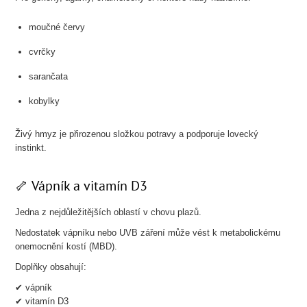
moučné červy
cvrčky
sarančata
kobylky
Živý hmyz je přirozenou složkou potravy a podporuje lovecký
instinkt.
🦴 Vápník a vitamín D3
Jedna z nejdůležitějších oblastí v chovu plazů.
Nedostatek vápníku nebo UVB záření může vést k metabolickému
onemocnění kostí (MBD).
Doplňky obsahují:
✔ vápník
✔ vitamín D3