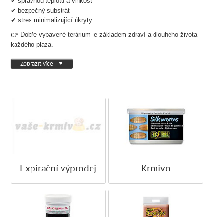
✔ správnou teplotu a vlhkost
✔ bezpečný substrát
✔ stres minimalizující úkryty
👉 Dobře vybavené terárium je základem zdraví a dlouhého života
každého plaza.
Zobrazit více
Expirační výprodej
Krmivo