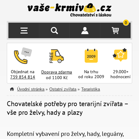
0
Objednat na
Na trhu
29.000+
Doprava zdarma
od roku 2009
hodnocení
z
739 854 814
od 1100 Kč
Úvodní stránka
Ostatní zvířata
Teraristika
»
»
Chovatelské potřeby pro terarijní zvířata –
vše pro želvy, hady a plazy
Kompletní vybavení pro želvy, hady, leguány,