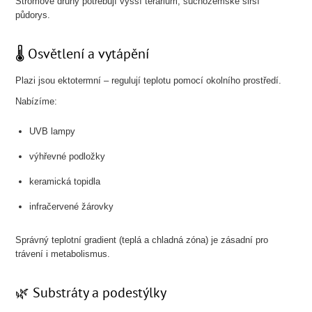
Stromové druhy potřebují vyšší terárium, suchozemské širší
půdorys.
🌡️ Osvětlení a vytápění
Plazi jsou ektotermní – regulují teplotu pomocí okolního prostředí.
Nabízíme:
UVB lampy
výhřevné podložky
keramická topidla
infračervené žárovky
Správný teplotní gradient (teplá a chladná zóna) je zásadní pro
trávení i metabolismus.
🌿 Substráty a podestýlky