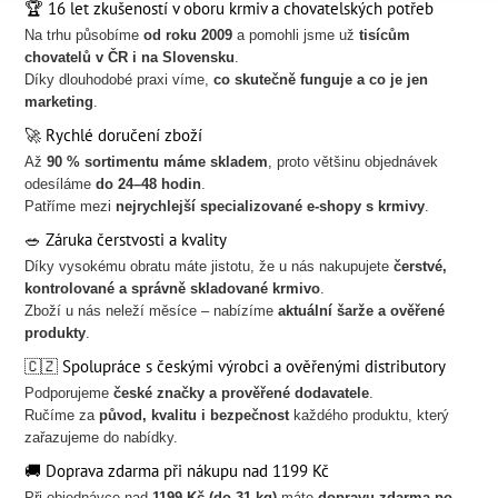
🏆 16 let zkušeností v oboru krmiv a chovatelských potřeb
Na trhu působíme
od roku 2009
a pomohli jsme už
tisícům
chovatelů v ČR i na Slovensku
.
Díky dlouhodobé praxi víme,
co skutečně funguje a co je jen
marketing
.
🚀 Rychlé doručení zboží
Až
90 % sortimentu máme skladem
, proto většinu objednávek
odesíláme
do 24–48 hodin
.
Patříme mezi
nejrychlejší specializované e-shopy s krmivy
.
🥗 Záruka čerstvosti a kvality
Díky vysokému obratu máte jistotu, že u nás nakupujete
čerstvé,
kontrolované a správně skladované krmivo
.
Zboží u nás neleží měsíce – nabízíme
aktuální šarže a ověřené
produkty
.
🇨🇿 Spolupráce s českými výrobci a ověřenými distributory
Podporujeme
české značky a prověřené dodavatele
.
Ručíme za
původ, kvalitu i bezpečnost
každého produktu, který
zařazujeme do nabídky.
🚚 Doprava zdarma při nákupu nad 1199 Kč
Při objednávce nad
1199 Kč (do 31 kg)
máte
dopravu zdarma po