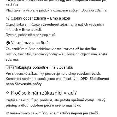
celé ČR
.
Platí také na vybrané produkty označené štítkem
Doprava zdarma
.
🛒 Osobní odběr zdarma – Brno a okolí
Objednávku si můžete
vyzvednout zdarma
na našich výdejních
místech v
Brno
a okolí.
Rychle, pohodlně a bez poplatků.
🏠 Vlastní rozvoz po Brně
Zákazníkům z Brna nabízíme
vlastní rozvoz až ke dveřím
.
Rychlý, flexibilní, cenově výhodný – a u vyšších objednávek
zcela
zdarma
.
🇸🇰 Nakupujte pohodlně i na Slovensku
Pro slovenské zákazníky provozujeme e-shop
vasekrmivo.sk
.
Kompletní sortiment doručujeme prostřednictvím
DPD, Zásielkovně
nebo Slovenské pošty
.
⭐ Proč se k nám zákazníci vrací?
Protože
nekupují jen produkt
, ale
jistotu správné volby, lidský
přístup a dlouhodobou péči o svého mazlíčka
.
💚
vase-krmivo.cz – místo, kde mazlíčci nejsou jen zboží.