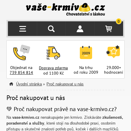
0
Objednat na
Na trhu
29.000+
Doprava zdarma
od roku 2009
hodnocení
z
739 854 814
od 1100 Kč
Úvodní stránka
Proč nakupovat u nás
»
Proč nakupovat u nás
💚 Proč nakupovat právě na vase-krmivo.cz?
Na
vase-krmivo.cz
nenakupujete jen krmivo. Získáváte
zkušenosti,
poradenství a služby
, které stojí na dlouhodobé praxi, osobním
přístupu a skutečné znalosti potřeb psů, koček i dalších mazlíčků.