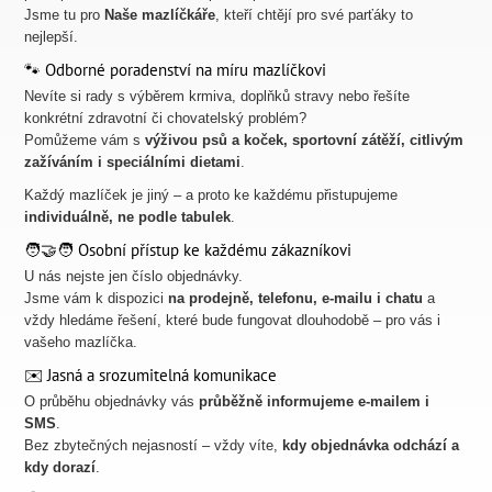
Jsme tu pro
Naše mazlíčkáře
, kteří chtějí pro své parťáky to
nejlepší.
🐾 Odborné poradenství na míru mazlíčkovi
Nevíte si rady s výběrem krmiva, doplňků stravy nebo řešíte
konkrétní zdravotní či chovatelský problém?
Pomůžeme vám s
výživou psů a koček, sportovní zátěží, citlivým
zažíváním i speciálními dietami
.
Každý mazlíček je jiný – a proto ke každému přistupujeme
individuálně, ne podle tabulek
.
🧑‍🤝‍🧑 Osobní přístup ke každému zákazníkovi
U nás nejste jen číslo objednávky.
Jsme vám k dispozici
na prodejně, telefonu, e-mailu i chatu
a
vždy hledáme řešení, které bude fungovat dlouhodobě – pro vás i
vašeho mazlíčka.
✉️ Jasná a srozumitelná komunikace
O průběhu objednávky vás
průběžně informujeme e-mailem i
SMS
.
Bez zbytečných nejasností – vždy víte,
kdy objednávka odchází a
kdy dorazí
.