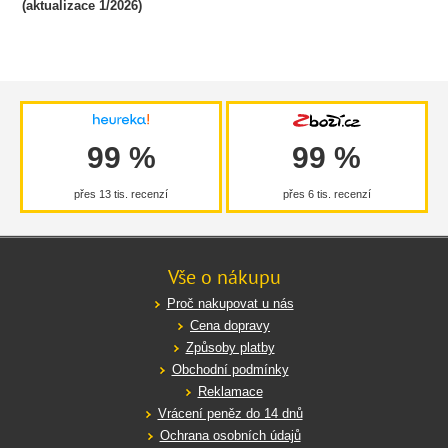
(aktualizace 1/2026)
99 %
99 %
přes 13 tis. recenzí
přes 6 tis. recenzí
Vše o nákupu
Proč nakupovat u nás
Cena dopravy
Způsoby platby
Obchodní podmínky
Reklamace
Vrácení peněz do 14 dnů
Ochrana osobních údajů