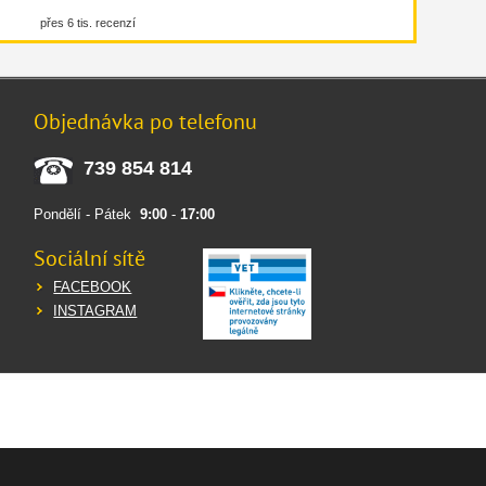
přes 6 tis. recenzí
Objednávka po telefonu
739 854 814
Pondělí - Pátek
9:00
-
17:00
Sociální sítě
FACEBOOK
INSTAGRAM