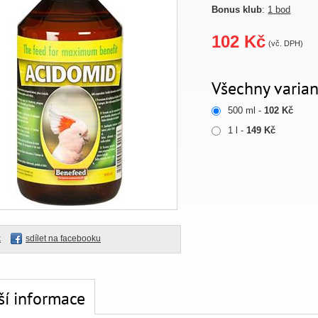
Bonus klub
:
1 bod
102 Kč
(vč. DPH)
Všechny varian
500 ml -
102 Kč
1 l -
149 Kč
k
sdílet na facebooku
ší informace