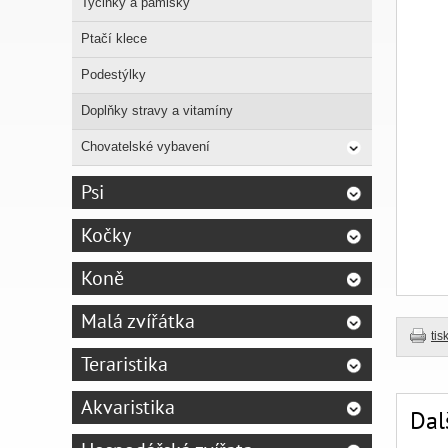
Tyčinky a pamlsky
Ptačí klece
Podestýlky
Doplňky stravy a vitamíny
Chovatelské vybavení
Psi
Kočky
Koně
Malá zvířátka
tis
Teraristika
Akvaristika
Dal