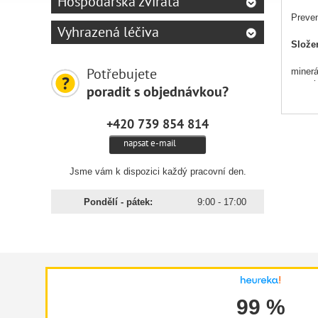
Hospodářská zvířata
Preven
Vyhrazená léčiva
Slože
Potřebujete
minerál
organi
poradit s objednávkou?
vitamí
extrak
+420 739 854 814
uprave
napsat e-mail
Podán
Jsme vám k dispozici každý pracovní den.
Podává
(0,5% 
Pondělí - pátek:
9:00 - 17:00
99 %