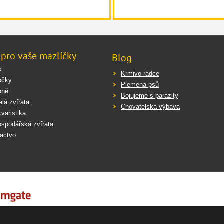
 pro vaše mazlíčky
Blog
i
Krmivo rádce
očky
Plemena psů
oně
Bojujeme s parazity
lá zvířata
Chovatelská výbava
varistika
spodářská zvířata
actvo