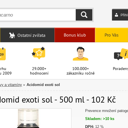
Přih
HLEDAT
Bonus klub
Pro Vás
Ostatní zvířata
trhu
29.000+
100.000+
Poradens
u 2009
hodnocení
zákazníku ročně
vy a vitamíny
Acidomid exoti sol
»
omid exoti sol - 500 ml - 102 Kč
Prevence množení patogenn
Skladem: >10 ks
DPH:
12 %