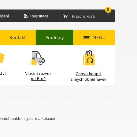
0
lášení
Registrace
Prázdný košík
Kontakt
Prodejny
MENU
tví
Vlastní rozvoz
Znovu koupit
po Brně
z mých objednávek
ích bakterií, plísní a kokcidií