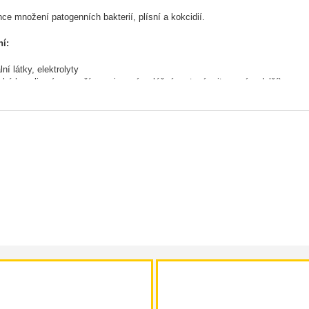
ce množení patogenních bakterií, plísní a kokcidií.
ní:
ní látky, elektrolyty
cké kyseliny (mravenčí, propionová, mléčná, octová, citronová a další)
n C
ty přírodního původu
ná pitná voda
í a dávkování:
 se v množství 10 ml na 1 litr napájecí vody po celý rok. První 2-3 dny v p
tzn. 5 ml na 1 litr napájecí vody).