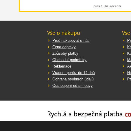
přes 13 tis. recenzí
Vše o nákupu
Vše
Proč nakupovat u nás
Ps
Cena dopravy
K
Způsoby platby
K
Obchodní podmínky
Ma
Reklamace
Ak
Vrácení peněz do 14 dnů
Ho
Ochrana osobních údajů
Pt
Odstoupení od smlouvy
Rychlá a bezpečná platba