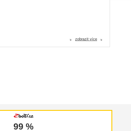
zobrazit více
«
«
očátku podávání přípravku se doporučuje dávkování poloviční
99 %