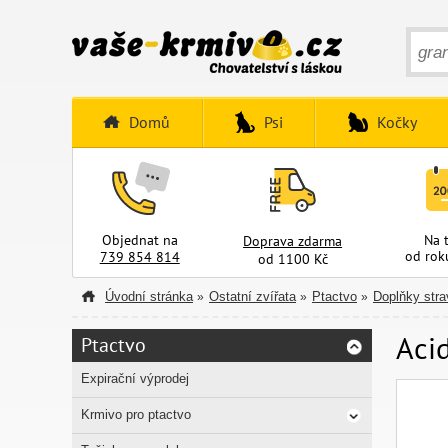
Domů
Psi
Kočky
Objednat na
Na 
Doprava zdarma
od rok
739 854 814
od 1100 Kč
Úvodní stránka
Ostatní zvířata
Ptactvo
Doplňky stra
»
»
»
Acid
Ptactvo
Expirační výprodej
Krmivo pro ptactvo