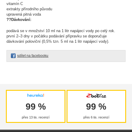
vitamín C
extrakty přírodního původu
upravená pitná voda
??Dávkování:
podává se v množství 10 ml na 1 litr napájecí vody po celý rok.
první 2–3 dny v počátku podávání přípravku se doporučuje
dávkování poloviční (0,5% tzn. 5 ml na 1 litr napájecí vody).
sdílet na facebooku
99 %
99 %
přes 13 tis. recenzí
přes 6 tis. recenzí