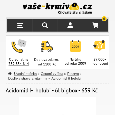
0
Objednat na
Na trhu
29.000+
Doprava zdarma
od roku 2009
hodnocení
z
739 854 814
od 1100 Kč
Úvodní stránka
Ostatní zvířata
Ptactvo
»
»
»
Doplňky stravy a vitamíny
Acidomid H holubi
»
Acidomid H holubi - 6l bigbox - 659 Kč