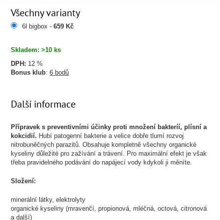
Všechny varianty
6l bigbox -
659 Kč
Skladem: >10 ks
DPH:
12 %
Bonus klub
:
6 bodů
Další informace
Přípravek s preventivními účinky proti množení bakteríí, plísní a
kokcidií.
Hubí patogenní bakterie a velice dobře tlumí rozvoj
nitrobuněčných parazitů. Obsahuje kompletně všechny organické
kyseliny důležité pro zažívání a trávení. Pro maximální efekt je však
třeba pravidelného podávání do napájecí vody kdykoli ji měníte.
Složení:
minerální látky, elektrolyty
organické kyseliny (mravenčí, propionová, mléčná, octová, citronová
a další)