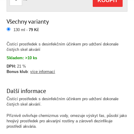
KOUPIT
Všechny varianty
130 ml -
79 Kč
Čistící prostředek s desinfekčním účinkem pro udržení dokonale
čistých skel akvárií
Skladem: >10 ks
DPH:
21 %
Bonus klub
:
více informací
Další informace
Čistící prostředek s desinfekčním účinkem pro udržení dokonale
čistých skel akvárií.
Příznivě ovlivňuje chemizmus vody, omezuje výskyt řas, působí jako
hnojivý prostředek pro akvarijní rostliny a zároveň dezinfikuje
prostředí akvária.