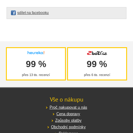
sdílet na facebooku
99 %
99 %
přes 13 tis. recenzí
přes 6 tis. recenzí
Vše o nákupu
Proč nakupovat u nás
Cena dopravy
Způsoby platby
Obchodní podmínky