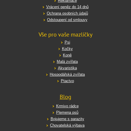
Reklamace
Vrácení peněz do 14 dnů
Ochrana osobních údajů
Odstoupení od smlouvy
Vše pro vaše mazlíčky
Psi
Kočky
Koně
Malá zvířata
Akvaristika
Hospodářská zvířata
Ptactvo
Blog
Krmivo rádce
Plemena psů
Bojujeme s parazity
Chovatelská výbava