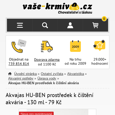
0
Objednat na
Na trhu
29.000+
Doprava zdarma
od roku 2009
hodnocení
z
739 854 814
od 1100 Kč
Úvodní stránka
Ostatní zvířata
Akvaristika
»
»
»
Akvarijní potřeby
Úprava vody
»
»
Akvajas HU-BEN prostředek k čištění akvária
Akvajas HU-BEN prostředek k čištění
akvária - 130 ml - 79 Kč
Sleva pro registrované