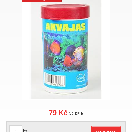
79 Kč
(vč. DPH)
ks