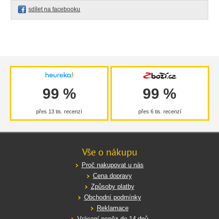
sdílet na facebooku
99 %
99 %
přes 13 tis. recenzí
přes 6 tis. recenzí
Vše o nákupu
Proč nakupovat u nás
Cena dopravy
Způsoby platby
Obchodní podmínky
Reklamace
Vrácení peněz do 14 dnů