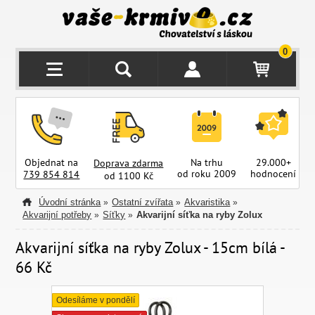
0
Objednat na
Na trhu
29.000+
Doprava zdarma
od roku 2009
hodnocení
z
739 854 814
od 1100 Kč
Úvodní stránka
Ostatní zvířata
Akvaristika
»
»
»
Akvarijní potřeby
Síťky
Akvarijní síťka na ryby Zolux
»
»
Akvarijní síťka na ryby Zolux - 15cm bílá -
66 Kč
Odesíláme v pondělí