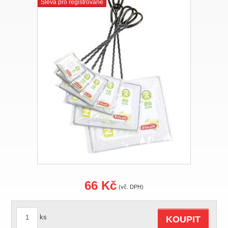
Sleva pro registrované
66 Kč
(vč. DPH)
ks
KOUPIT