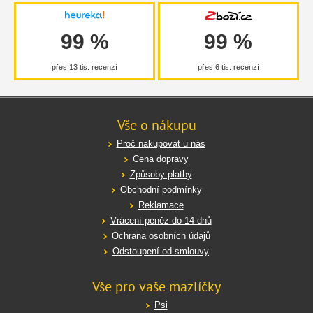
99 %
99 %
přes 13 tis. recenzí
přes 6 tis. recenzí
Vše o nákupu
Proč nakupovat u nás
Cena dopravy
Způsoby platby
Obchodní podmínky
Reklamace
Vrácení peněz do 14 dnů
Ochrana osobních údajů
Odstoupení od smlouvy
Vše pro vaše mazlíčky
Psi