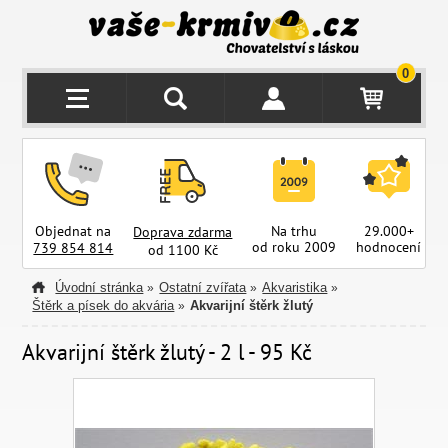
0
Objednat na
Na trhu
29.000+
Doprava zdarma
od roku 2009
hodnocení
z
739 854 814
od 1100 Kč
Úvodní stránka
Ostatní zvířata
Akvaristika
»
»
»
Štěrk a písek do akvária
Akvarijní štěrk žlutý
»
Akvarijní štěrk žlutý - 2 l - 95 Kč