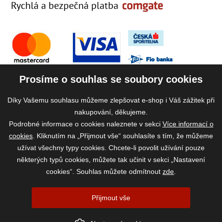
Rychlá a bezpečná platba
Prosíme o souhlas se soubory cookies
Díky Vašemu souhlasu můžeme zlepšovat e-shop i Váš zážitek při
nakupování, děkujeme.
Podrobné informace o cookies naleznete v sekci
Více informací o
cookies
. Kliknutím na „Přijmout vše“ souhlasíte s tím, že můžeme
užívat všechny typy cookies. Chcete-li povolit užívání pouze
některých typů cookies, můžete tak učinit v sekci „Nastavení
cookies“. Souhlas můžete odmítnout
zde
.
2026 ©
www.vase-krmivo.cz
- Tomáš Kroupa e-shop, Kanice 307, 664 01
Přijmout vše
Brno-venkov, IČ: 75785439
vytvořil:
webProgress
|
Nastavení cookies