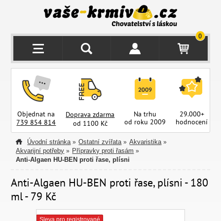
0
Objednat na
Na trhu
29.000+
Doprava zdarma
od roku 2009
hodnocení
z
739 854 814
od 1100 Kč
Úvodní stránka
Ostatní zvířata
Akvaristika
»
»
»
Akvarijní potřeby
Přípravky proti řasám
»
»
Anti-Algaen HU-BEN proti řase, plísni
Anti-Algaen HU-BEN proti řase, plísni - 180
ml - 79 Kč
Sleva pro registrované