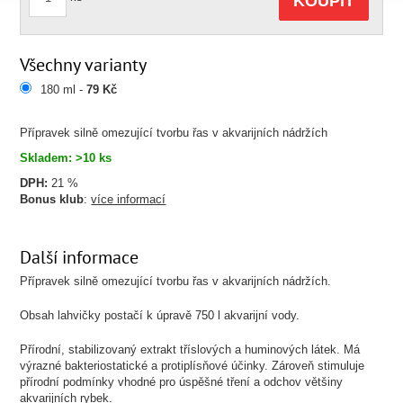
KOUPIT
Všechny varianty
180 ml -
79 Kč
Přípravek silně omezující tvorbu řas v akvarijních nádržích
Skladem: >10 ks
DPH:
21 %
Bonus klub
:
více informací
Další informace
Přípravek silně omezující tvorbu řas v akvarijních nádržích.
Obsah lahvičky postačí k úpravě 750 l akvarijní vody.
Přírodní, stabilizovaný extrakt tříslových a huminových látek. Má
výrazné bakteriostatické a protiplísňové účinky. Zároveň stimuluje
přírodní podmínky vhodné pro úspěšné tření a odchov většiny
akvarijních rybek.