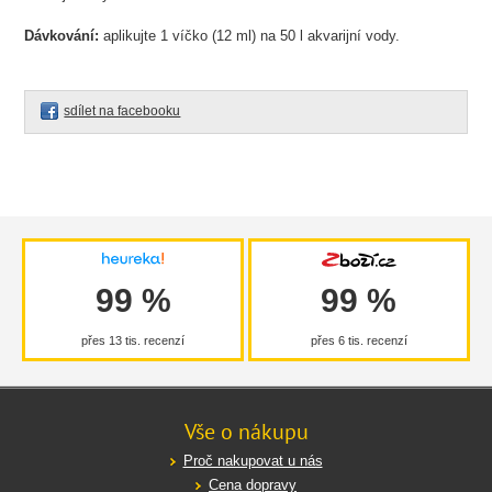
Dávkování:
aplikujte 1 víčko (12 ml) na 50 l akvarijní vody.
sdílet na facebooku
99 %
99 %
přes 13 tis. recenzí
přes 6 tis. recenzí
Vše o nákupu
Proč nakupovat u nás
Cena dopravy