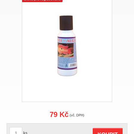
79 Kč
(vč. DPH)
ks