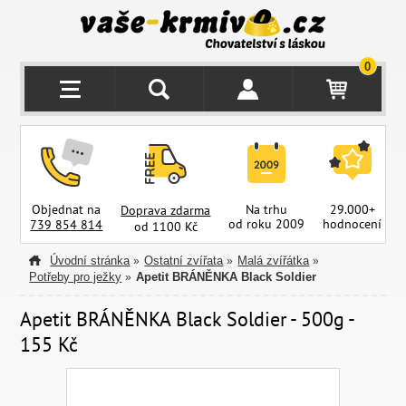
0
Objednat na
Na trhu
29.000+
Doprava zdarma
od roku 2009
hodnocení
z
739 854 814
od 1100 Kč
Úvodní stránka
Ostatní zvířata
Malá zvířátka
»
»
»
Potřeby pro ježky
Apetit BRÁNĚNKA Black Soldier
»
Apetit BRÁNĚNKA Black Soldier - 500g -
155 Kč