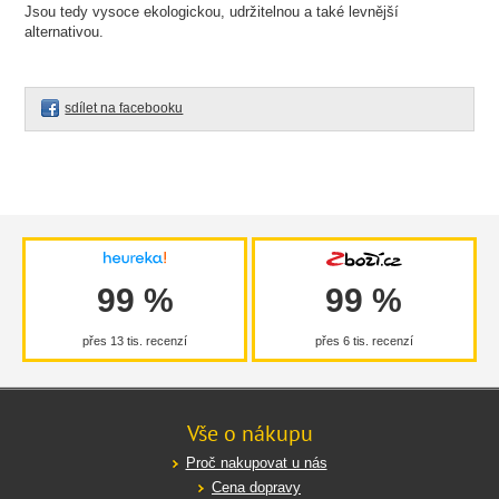
Jsou tedy vysoce ekologickou, udržitelnou a také levnější
alternativou.
sdílet na facebooku
99 %
99 %
přes 13 tis. recenzí
přes 6 tis. recenzí
Vše o nákupu
Proč nakupovat u nás
Cena dopravy