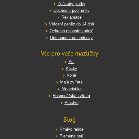
Způsoby platby
Obchodní podmínky
Reklamace
Vrácení peněz do 14 dnů
Ochrana osobních údajů
Odstoupení od smlouvy
Vše pro vaše mazlíčky
Psi
Kočky
Koně
Malá zvířata
Akvaristika
Hospodářská zvířata
Ptactvo
Blog
Krmivo rádce
Plemena psů