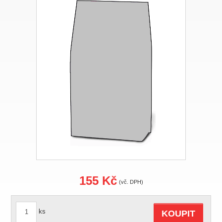
155 Kč
(vč. DPH)
ks
KOUPIT