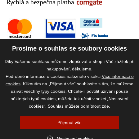
Rychlá a bezpečná platba
Prosíme o souhlas se soubory cookies
Díky Vašemu souhlasu můžeme zlepšovat e-shop i Váš zážitek při
nakupování, děkujeme.
Podrobné informace o cookies naleznete v sekci
Více informací o
cookies
. Kliknutím na „Přijmout vše“ souhlasíte s tím, že můžeme
užívat všechny typy cookies. Chcete-li povolit užívání pouze
některých typů cookies, můžete tak učinit v sekci „Nastavení
cookies“. Souhlas můžete odmítnout
zde
.
2026 ©
www.vase-krmivo.cz
- Tomáš Kroupa e-shop, Kanice 307, 664 01
Přijmout vše
Brno-venkov, IČ: 75785439
vytvořil:
webProgress
|
Nastavení cookies
Nastavení cookies