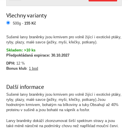
Všechny varianty
500g -
155 Kč
Sušené larvy braněnky jsou krmivem pro volně žijící i exotické ptáky,
ryby, plazy, malé savce (ježky, myši, křečky, potkany).
Skladem: >10 ks
Předpokládaná expirace:
30.10.2027
DPH:
12 %
Bonus klub
:
1 bod
Další informace
Sušené larvy braněnky jsou krmivem pro volně žijící i exotické ptáky,
ryby, plazy, malé savce (ježky, myši, křečky, potkany).Jsou
hodnotným krmivem, bohatým na bílkoviny a tuky.Obsahují až 40%
proteinu v sušině a jsou bohaté na vápník a fosfor.
Larvy braněnky dokáží zkonzumovat širší spektrum stravy a jsou
také méně náročné na podmínky chovu než například mouční červi.