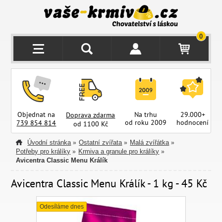
0
Objednat na
Na trhu
29.000+
Doprava zdarma
od roku 2009
hodnocení
z
739 854 814
od 1100 Kč
Úvodní stránka
Ostatní zvířata
Malá zvířátka
»
»
»
Potřeby pro králíky
Krmiva a granule pro králíky
»
»
Avicentra Classic Menu Králík
Avicentra Classic Menu Králík - 1 kg - 45 Kč
Odesíláme dnes