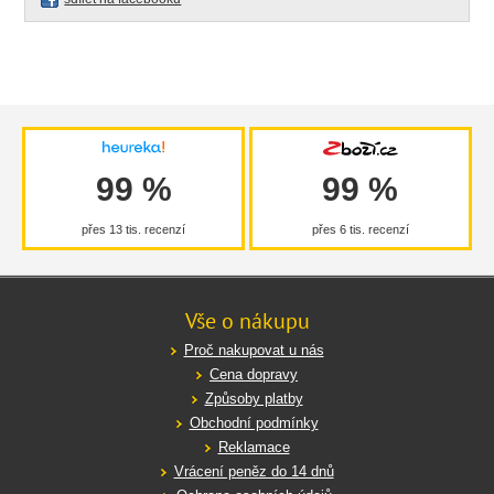
99 %
99 %
přes 13 tis. recenzí
přes 6 tis. recenzí
Vše o nákupu
Proč nakupovat u nás
Cena dopravy
Způsoby platby
Obchodní podmínky
Reklamace
Vrácení peněz do 14 dnů