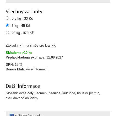
Všechny varianty
0,5 kg -
33 Kč
1 kg -
45 Kč
20 kg -
470 Kč
Základní krmná směs pro králíky.
Skladem: >10 ks
Předpokládaná expirace:
31.08.2027
DPH:
12 %
Bonus klub
:
více informací
Další informace
Složení: oves celý, ječmen, pšenice, kukuřice, úsušky pícmin,
extrudované obiloviny.
sdílet na facebooku