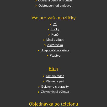
Ochrana osobních údajů
Odstoupení od smlouvy
Vše pro vaše mazlíčky
Psi
Kočky
Koně
Malá zvířata
Akvaristika
Hospodářská zvířata
Ptactvo
Blog
Krmivo rádce
Plemena psů
Bojujeme s parazity
Chovatelská výbava
Objednávka po telefonu