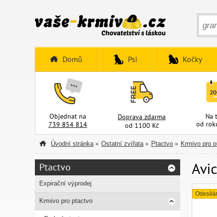
Domů
Psi
Kočky
Objednat na
Na 
Doprava zdarma
od rok
739 854 814
od 1100 Kč
Úvodní stránka
Ostatní zvířata
Ptactvo
Krmivo pro p
»
»
»
Avic
Ptactvo
Expirační výprodej
Odesílá
Krmivo pro ptactvo