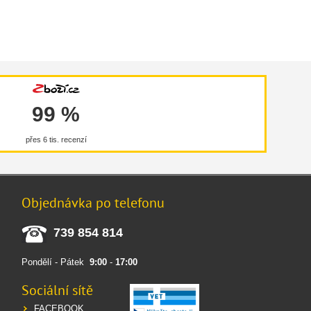
a. Zajistěte stálý přístup k čerstvé pitné vodě.
99 %
přes 6 tis. recenzí
Objednávka po telefonu
739 854 814
Pondělí - Pátek
9:00
-
17:00
Sociální sítě
FACEBOOK