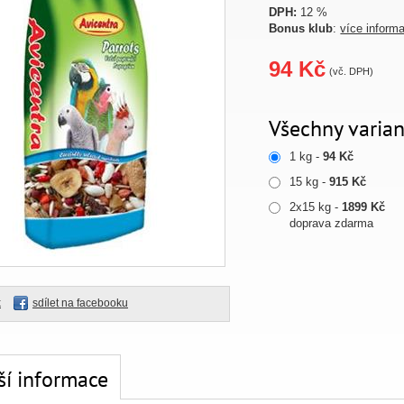
DPH:
12 %
Bonus klub
:
více inform
94 Kč
(vč. DPH)
Všechny varian
1 kg -
94 Kč
15 kg -
915 Kč
2x15 kg -
1899 Kč
doprava zdarma
k
sdílet na facebooku
ší informace