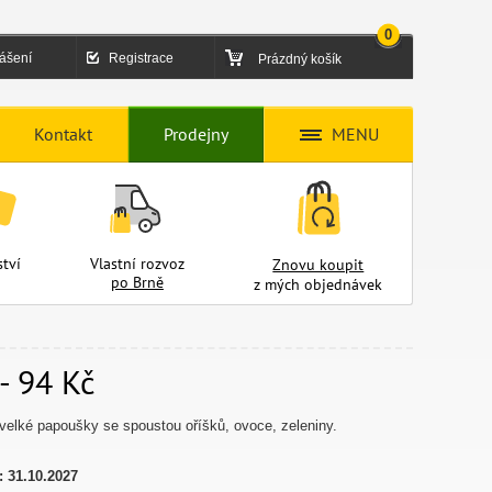
0
lášení
Registrace
Prázdný košík
Kontakt
Prodejny
MENU
tví
Vlastní rozvoz
Znovu koupit
po Brně
z mých objednávek
- 94 Kč
velké papoušky se spoustou oříšků, ovoce, zeleniny.
:
31.10.2027