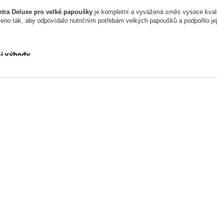
ntra Deluxe pro velké papoušky
je kompletní a vyvážená směs vysoce kvalit
eno tak, aby odpovídalo nutričním potřebám velkých papoušků a podpořilo jejic
ní výhody
oká paleta semen a zrnin
– slunečnice, kardi, proso, lesknice, čirok, oves, 
ce a zelenina
– banánové chipsy a sušená mrkev obohacují směs o vitamín
těniny a vločky
– hrách, soja, hrachové a kukuřičné vločky přispívají k vyv
amínové perly
– zajišťují potřebné doplňky pro zdraví a imunitu papoušků.
eno pro velké papoušky
– směs respektuje jejich potřeby a podporuje aktivi
ní
nice bílá Kenya, slunečnice žíhaná velkozrnná, kardi, proso, lesknice, čirok
nice, podzemnice loupaná, kukuřice žlutá, kukuřice červená, banánové chipsy
iny, hrachové vločky, kukuřičné vločky, sušená mrkev, vitamínové perly.