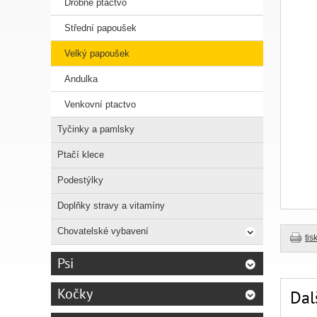
Drobné ptactvo
Střední papoušek
Velký papoušek
Andulka
Venkovní ptactvo
Tyčinky a pamlsky
Ptačí klece
Podestýlky
Doplňky stravy a vitamíny
Chovatelské vybavení
tis
Psi
Kočky
Dal