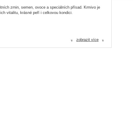
ních zrnin, semen, ovoce a speciálních přísad. Krmivo je
h vitalitu, krásné peří i celkovou kondici.
zobrazit více
pšenice, pohanka aj.
«
«
y.
ážené výživě.
tu i dlouhověkost.
, dari, oves celý, oves nahý, pšenice, semenec, pohanka,
, dýně, katiang, soja, hrách zelený, rýže, extrudované