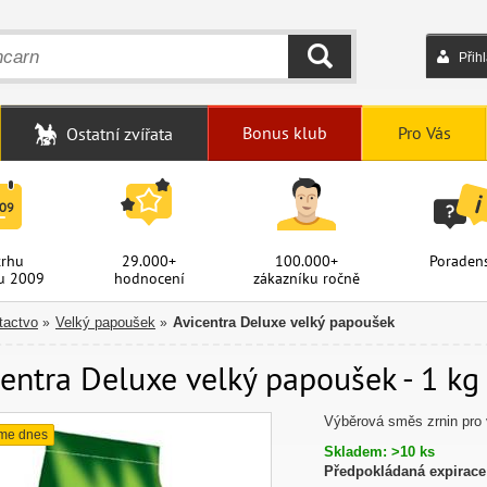
Přih
HLEDAT
Bonus klub
Pro Vás
Ostatní zvířata
trhu
29.000+
100.000+
Poradens
u 2009
hodnocení
zákazníku ročně
tactvo
Velký papoušek
Avicentra Deluxe velký papoušek
»
»
entra Deluxe velký papoušek - 1 kg 
Výběrová směs zrnin pro 
me dnes
Skladem: >10 ks
Předpokládaná expirace