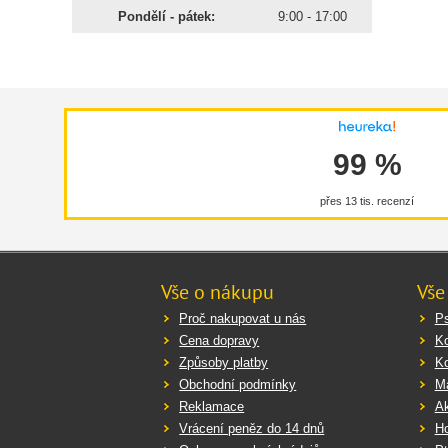
Pondělí - pátek:
9:00 - 17:00
Dopor
Podáve
99 %
přes 13 tis. recenzí
Vše o nákupu
Vše
Proč nakupovat u nás
Ps
Cena dopravy
K
Způsoby platby
K
Obchodní podmínky
Ma
Reklamace
Ak
Vrácení peněz do 14 dnů
Ho