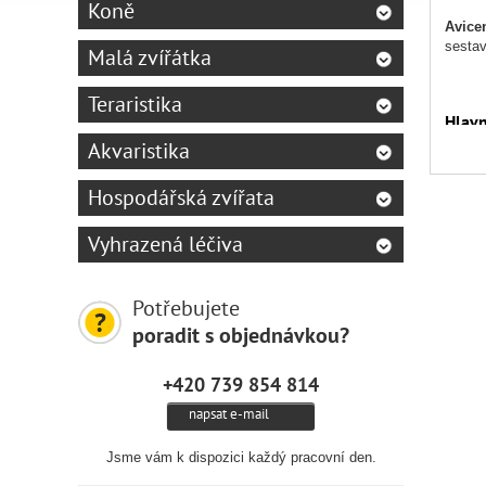
Koně
Avice
sestav
Malá zvířátka
Teraristika
Hlav
Akvaristika
🌻
Šir
🍌
Ovo
Hospodářská zvířata
🌱
Luš
Vyhrazená léčiva
💊
Vit
Potřebujete
🦜
Urč
poradit s objednávkou?
+420 739 854 814
Slože
napsat e-mail
Sluneč
podzem
obilov
Jsme vám k dispozici každý pracovní den.