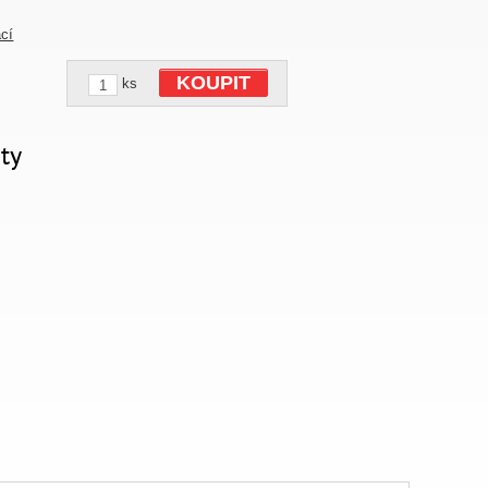
ací
KOUPIT
ks
ty