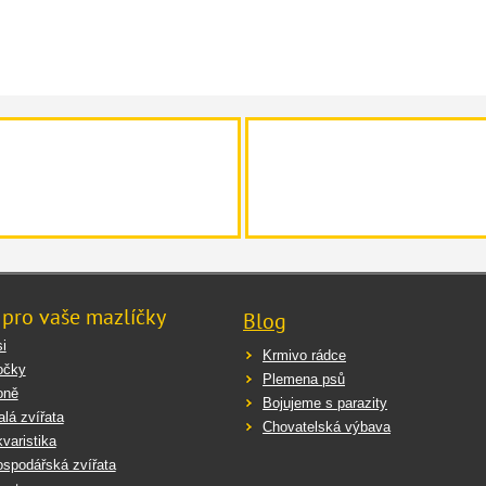
učení ke krmení
jte denně v čisté misce v množství odpovídajícím velikosti a aktivitě papoušk
 pro vaše mazlíčky
Blog
i
Krmivo rádce
očky
Plemena psů
oně
Bojujeme s parazity
lá zvířata
Chovatelská výbava
varistika
spodářská zvířata