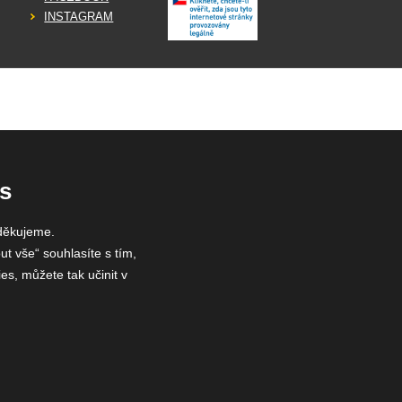
INSTAGRAM
s
děkujeme.
ut vše“ souhlasíte s tím,
es, můžete tak učinit v
 75785439