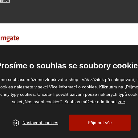
actvo
Prosíme o souhlas se soubory cookie
emu souhlasu můžeme zlepšovat e-shop i Váš zážitek při nakupování, 
ookies naleznete v sekci
Více informací o cookies
. Kliknutím na „Přijmo
ny typy cookies. Chcete-li povolit užívání pouze některých typů cooki
sekci „Nastavení cookies“. Souhlas můžete odmítnout
zde
.
Nastavení cookies
Přijmout vše
www.vase-krmivo.cz
- Tomáš Kroupa e-shop, Kanice 307, 664 01 Brno-venkov, IČ:
vytvořil:
webProgress
|
Nastavení cookies