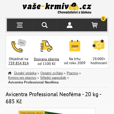
0
Objednat na
Na trhu
29.000+
Doprava zdarma
od roku 2009
hodnocení
z
739 854 814
od 1100 Kč
Úvodní stránka
Ostatní zvířata
Ptactvo
»
»
»
Krmivo pro ptactvo
Střední papoušek
»
»
Avicentra Professional Neoféma
Avicentra Professional Neoféma - 20 kg -
685 Kč
Odesíláme dnes