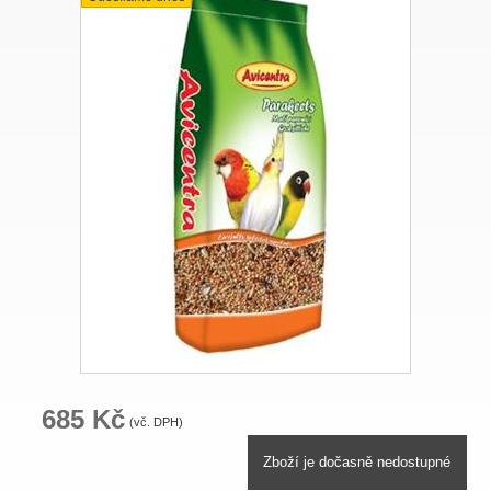
685 Kč
(vč. DPH)
Zboží je dočasně nedostupné