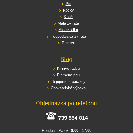
Psi
Kočky
Koně
Malá zvířata
Akvaristika
Hospodářská zvířata
Ptactvo
Blog
Krmivo rádce
Plemena psů
Bojujeme s parazity
Chovatelská výbava
Objednávka po telefonu
739 854 814
Pondělí - Pátek
9:00
-
17:00