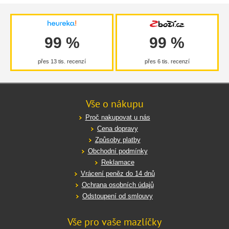
99 %
99 %
přes 13 tis. recenzí
přes 6 tis. recenzí
Vše o nákupu
Proč nakupovat u nás
Cena dopravy
Způsoby platby
Obchodní podmínky
Reklamace
Vrácení peněz do 14 dnů
Ochrana osobních údajů
Odstoupení od smlouvy
Vše pro vaše mazlíčky