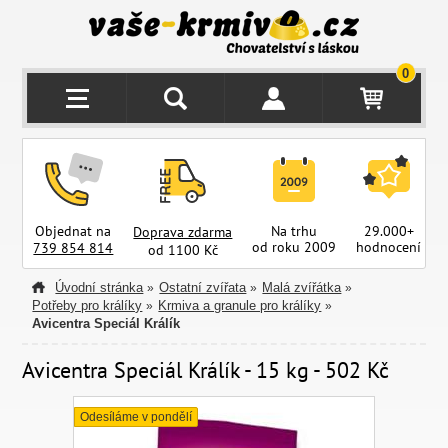
0
Objednat na
Na trhu
29.000+
Doprava zdarma
od roku 2009
hodnocení
z
739 854 814
od 1100 Kč
Úvodní stránka
Ostatní zvířata
Malá zvířátka
»
»
»
Potřeby pro králíky
Krmiva a granule pro králíky
»
»
Avicentra Speciál Králík
Avicentra Speciál Králík - 15 kg - 502 Kč
Odesíláme v pondělí