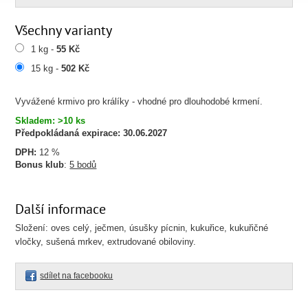
Všechny varianty
1 kg -
55 Kč
15 kg -
502 Kč
Vyvážené krmivo pro králíky - vhodné pro dlouhodobé krmení.
Skladem: >10 ks
Předpokládaná expirace:
30.06.2027
DPH:
12 %
Bonus klub
:
5 bodů
Další informace
Složení: oves celý, ječmen, úsušky pícnin, kukuřice, kukuřičné
vločky, sušená mrkev, extrudované obiloviny.
sdílet na facebooku