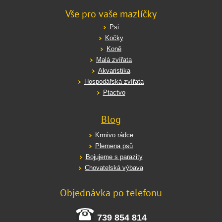
Vše pro vaše mazlíčky
Psi
Kočky
Koně
Malá zvířata
Akvaristika
Hospodářská zvířata
Ptactvo
Blog
Krmivo rádce
Plemena psů
Bojujeme s parazity
Chovatelská výbava
Objednávka po telefonu
739 854 814