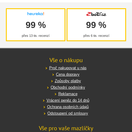
99 %
99 %
přes 13 tis. recenzí
přes 6 tis. recenzí
Vše o nákupu
Proč nakupovat u nás
Cena dopravy
Způsoby platby
Obchodní podmínky
Reklamace
Vrácení peněz do 14 dnů
Ochrana osobních údajů
Odstoupení od smlouvy
Vše pro vaše mazlíčky