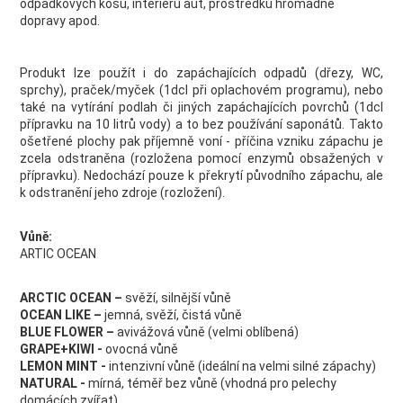
odpadkových košů, interiérů aut, prostředků hromadné
dopravy apod.
Produkt lze použít i do zapáchajících odpadů (dřezy, WC,
sprchy), praček/myček (1dcl při oplachovém programu), nebo
také na vytírání podlah či jiných zapáchajících povrchů (1dcl
přípravku na 10 litrů vody) a to bez používání saponátů. Takto
ošetřené plochy pak příjemně voní - příčina vzniku zápachu je
zcela odstraněna (rozložena pomocí enzymů obsažených v
přípravku). Nedochází pouze k překrytí původního zápachu, ale
k odstranění jeho zdroje (rozložení).
Vůně:
ARTIC OCEAN
ARCTIC OCEAN –
svěží, silnější vůně
OCEAN LIKE –
jemná, svěží, čistá vůně
BLUE FLOWER –
avivážová vůně (velmi oblíbená)
GRAPE+KIWI -
ovocná vůně
LEMON MINT -
intenzivní vůně (ideální na velmi silné zápachy)
NATURAL -
mírná, téměř bez vůně (vhodná pro pelechy
domácích zvířat)