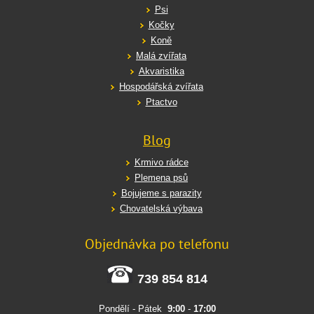
Psi
Kočky
Koně
Malá zvířata
Akvaristika
Hospodářská zvířata
Ptactvo
Blog
Krmivo rádce
Plemena psů
Bojujeme s parazity
Chovatelská výbava
Objednávka po telefonu
739 854 814
Pondělí - Pátek
9:00
-
17:00