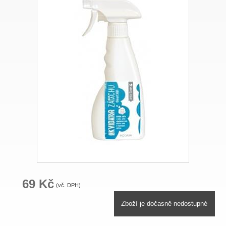
69 Kč
(vč. DPH)
Zboží je dočasně nedostupné