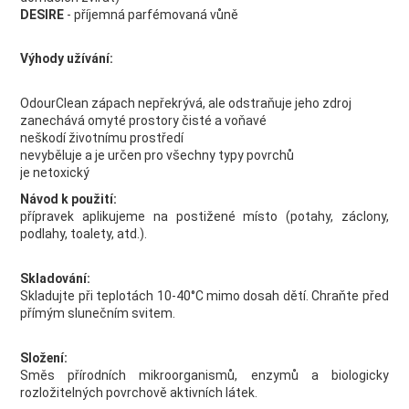
DESIRE
- příjemná parfémovaná vůně
Výhody užívání:
OdourClean zápach nepřekrývá, ale odstraňuje jeho zdroj
zanechává omyté prostory čisté a voňavé
neškodí životnímu prostředí
nevyběluje a je určen pro všechny typy povrchů
je netoxický
Návod k použití:
přípravek aplikujeme na postižené místo (potahy, záclony,
podlahy, toalety, atd.).
Skladování:
Skladujte při teplotách 10-40°C mimo dosah dětí. Chraňte před
přímým slunečním svitem.
Složení:
Směs přírodních mikroorganismů, enzymů a biologicky
rozložitelných povrchově aktivních látek.