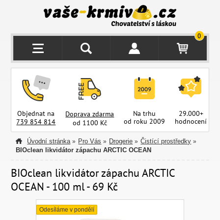
0
Objednat na
Na trhu
29.000+
Doprava zdarma
od roku 2009
hodnocení
z
739 854 814
od 1100 Kč
Úvodní stránka
Pro Vás
Drogerie
Čistící prostředky
»
»
»
»
BIOclean likvidátor zápachu ARCTIC OCEAN
BIOclean likvidátor zápachu ARCTIC
OCEAN - 100 ml - 69 Kč
Odesíláme v pondělí