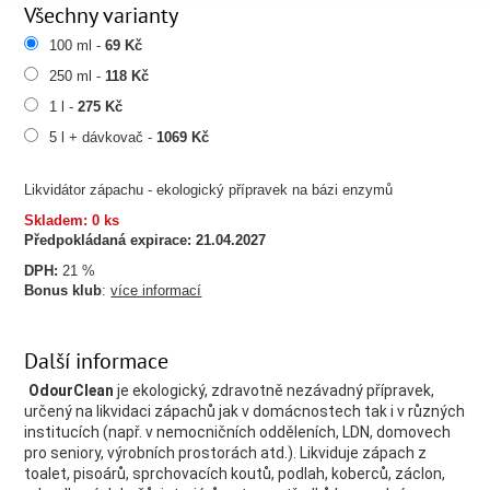
Všechny varianty
100 ml -
69 Kč
250 ml -
118 Kč
1 l -
275 Kč
5 l + dávkovač -
1069 Kč
Likvidátor zápachu - ekologický přípravek na bázi enzymů
Skladem: 0 ks
Předpokládaná expirace:
21.04.2027
DPH:
21 %
Bonus klub
:
více informací
Další informace
OdourClean
je ekologický, zdravotně nezávadný přípravek,
určený na likvidaci zápachů jak v domácnostech tak i v různých
institucích (např. v nemocničních odděleních, LDN, domovech
pro seniory, výrobních prostorách atd.). Likviduje zápach z
toalet, pisoárů, sprchovacích koutů, podlah, koberců, záclon,