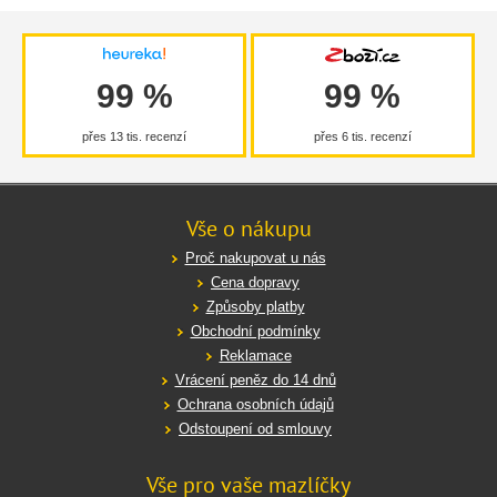
99 %
99 %
přes 13 tis. recenzí
přes 6 tis. recenzí
Vše o nákupu
Proč nakupovat u nás
Cena dopravy
Způsoby platby
Obchodní podmínky
Reklamace
Vrácení peněz do 14 dnů
Ochrana osobních údajů
Odstoupení od smlouvy
Vše pro vaše mazlíčky