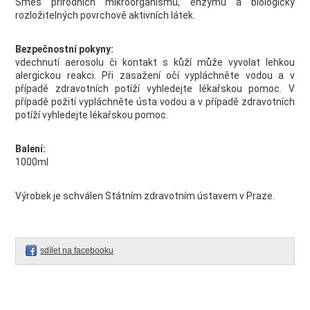
Směs přírodních mikroorganismů, enzymů a biologicky
rozložitelných povrchově aktivních látek.
Bezpečnostní pokyny:
vdechnutí aerosolu či kontakt s kůží může vyvolat lehkou
alergickou reakci. Při zasažení očí vypláchněte vodou a v
případě zdravotních potíží vyhledejte lékařskou pomoc. V
případě požití vypláchněte ústa vodou a v případě zdravotních
potíží vyhledejte lékařskou pomoc.
Balení:
1000ml
Výrobek je schválen Státním zdravotním ústavem v Praze.
sdílet na facebooku