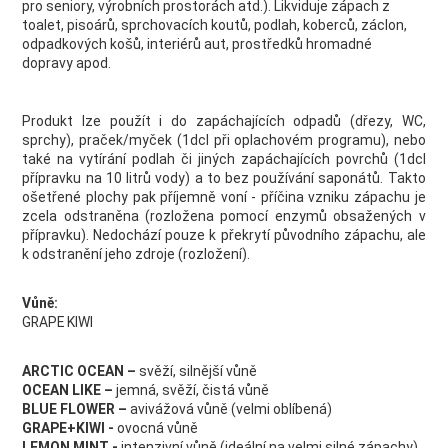
pro seniory, výrobních prostorách atd.). Likviduje zápach z
toalet, pisoárů, sprchovacích koutů, podlah, koberců, záclon,
odpadkových košů, interiérů aut, prostředků hromadné
dopravy apod.
Produkt lze použít i do zapáchajících odpadů (dřezy, WC,
sprchy), praček/myček (1dcl při oplachovém programu), nebo
také na vytírání podlah či jiných zapáchajících povrchů (1dcl
přípravku na 10 litrů vody) a to bez používání saponátů. Takto
ošetřené plochy pak příjemně voní - příčina vzniku zápachu je
zcela odstraněna (rozložena pomocí enzymů obsažených v
přípravku). Nedochází pouze k překrytí původního zápachu, ale
k odstranění jeho zdroje (rozložení).
Vůně:
GRAPE KIWI
ARCTIC OCEAN –
svěží, silnější vůně
OCEAN LIKE –
jemná, svěží, čistá vůně
BLUE FLOWER –
avivážová vůně (velmi oblíbená)
GRAPE+KIWI -
ovocná vůně
LEMON MINT -
intenzivní vůně (ideální na velmi silné zápachy)