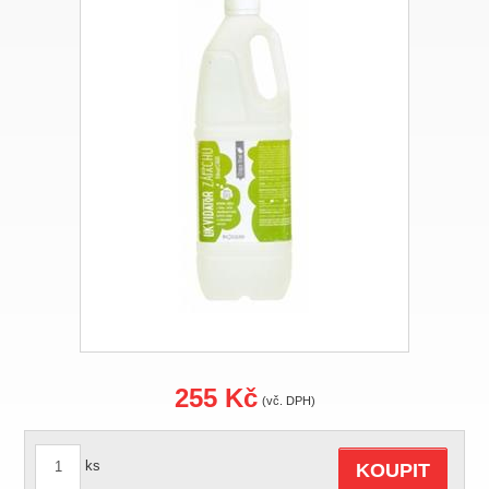
255 Kč
(vč. DPH)
ks
KOUPIT