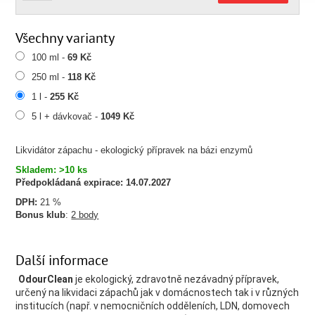
Všechny varianty
100 ml -
69 Kč
250 ml -
118 Kč
1 l -
255 Kč
5 l + dávkovač -
1049 Kč
Likvidátor zápachu - ekologický přípravek na bázi enzymů
Skladem: >10 ks
Předpokládaná expirace:
14.07.2027
DPH:
21 %
Bonus klub
:
2 body
Další informace
OdourClean
je ekologický, zdravotně nezávadný přípravek,
určený na likvidaci zápachů jak v domácnostech tak i v různých
institucích (např. v nemocničních odděleních, LDN, domovech