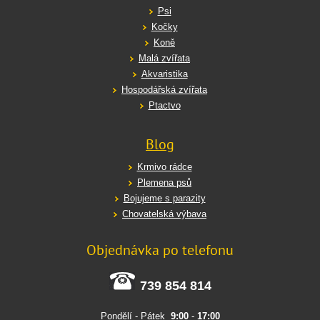
Psi
Kočky
Koně
Malá zvířata
Akvaristika
Hospodářská zvířata
Ptactvo
Blog
Krmivo rádce
Plemena psů
Bojujeme s parazity
Chovatelská výbava
Objednávka po telefonu
739 854 814
Pondělí - Pátek
9:00
-
17:00