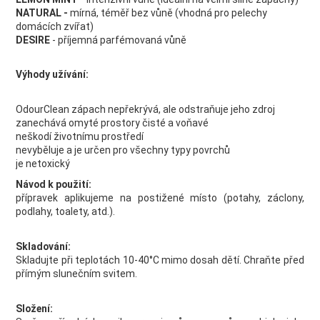
NATURAL -
mírná, téměř bez vůně (vhodná pro pelechy
domácích zvířat)
DESIRE
- příjemná parfémovaná vůně
Výhody užívání:
OdourClean zápach nepřekrývá, ale odstraňuje jeho zdroj
zanechává omyté prostory čisté a voňavé
neškodí životnímu prostředí
nevyběluje a je určen pro všechny typy povrchů
je netoxický
Návod k použití:
přípravek aplikujeme na postižené místo (potahy, záclony,
podlahy, toalety, atd.).
Skladování:
Skladujte při teplotách 10-40°C mimo dosah dětí. Chraňte před
přímým slunečním svitem.
Složení: