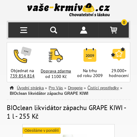
0
Objednat na
Na trhu
29.000+
Doprava zdarma
od roku 2009
hodnocení
z
739 854 814
od 1100 Kč
Úvodní stránka
Pro Vás
Drogerie
Čistící prostředky
»
»
»
»
BIOclean likvidátor zápachu GRAPE KIWI
BIOclean likvidátor zápachu GRAPE KIWI -
1 l - 255 Kč
Odesíláme v pondělí