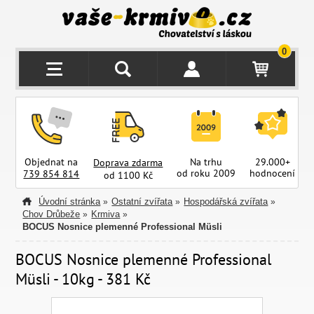
0
Objednat na
Na trhu
29.000+
Doprava zdarma
od roku 2009
hodnocení
z
739 854 814
od 1100 Kč
Úvodní stránka
Ostatní zvířata
Hospodářská zvířata
»
»
»
Chov Drůbeže
Krmiva
»
»
BOCUS Nosnice plemenné Professional Müsli
BOCUS Nosnice plemenné Professional
Müsli - 10kg - 381 Kč