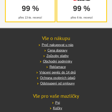
99 %
99 %
přes 13 tis. recenzí
přes 6 tis. recenzí
Vše o nákupu
Proč nakupovat u nás
Cena dopravy
Způsoby platby
Obchodní podmínky
Reklamace
Vrácení peněz do 14 dnů
Ochrana osobních údajů
Odstoupení od smlouvy
Vše pro vaše mazlíčky
Psi
Kočky