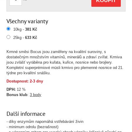
KOUPIT
Všechny varianty
10kg -
381 Kč
25kg -
633 Kč
Krmné směsi Bocus jsou zaměřeny na kvalitní suroviny, s
dostatečným množstvím vitamínů, minerálů a zdraví zvířat. Krmiva
jsou zvlášť vyráběna pro kuřata, kuřice, nosnice nebo brojlery.
Kompletní superprémiové müsli krmivo pro plemenné nosnice od 21.
týdne pro kvalitní snášku.
Dostupnost: 2-3 dny
DPH:
12 %
Bonus klub
:
3 body
Další informace
- díky enzymům napomáhá vstřebávání živin
- minimum odrolu (bezrašnost)