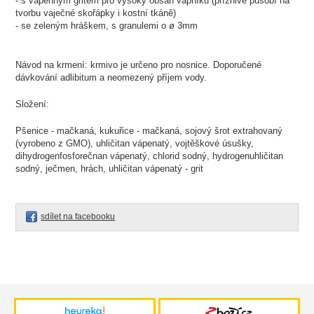
- s vápenným gritem pro vysoký obsah vápníku (příznivě působí na
tvorbu vaječné skořápky i kostní tkáně)
- se zeleným hráškem, s granulemi o ø 3mm
Návod na krmení: krmivo je určeno pro nosnice. Doporučené
dávkování adlibitum a neomezený příjem vody.
Složení:
Pšenice - mačkaná, kukuřice - mačkaná, sojový šrot extrahovaný
(vyrobeno z GMO), uhličitan vápenatý, vojtěškové úsušky,
dihydrogenfosforečnan vápenatý, chlorid sodný, hydrogenuhličitan
sodný, ječmen, hrách, uhličitan vápenatý - grit
sdílet na facebooku