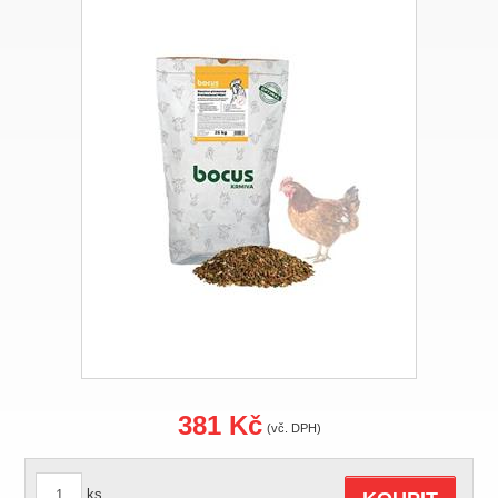
381 Kč
(vč. DPH)
ks