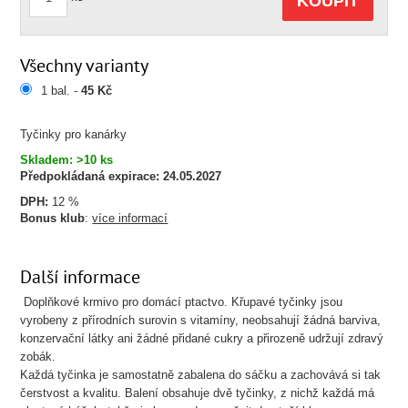
KOUPIT
Všechny varianty
1 bal. -
45 Kč
Tyčinky pro kanárky
Skladem: >10 ks
Předpokládaná expirace:
24.05.2027
DPH:
12 %
Bonus klub
:
více informací
Další informace
Doplňkové krmivo pro domácí ptactvo. Křupavé tyčinky jsou
vyrobeny z přírodních surovin s vitamíny, neobsahují žádná barviva,
konzervační látky ani žádné přidané cukry a přirozeně udržují zdravý
zobák.
Každá tyčinka je samostatně zabalena do sáčku a zachovává si tak
čerstvost a kvalitu. Balení obsahuje dvě tyčinky, z nichž každá má