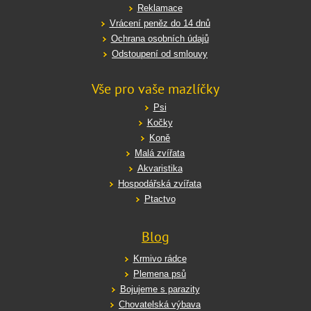
Reklamace
Vrácení peněz do 14 dnů
Ochrana osobních údajů
Odstoupení od smlouvy
Vše pro vaše mazlíčky
Psi
Kočky
Koně
Malá zvířata
Akvaristika
Hospodářská zvířata
Ptactvo
Blog
Krmivo rádce
Plemena psů
Bojujeme s parazity
Chovatelská výbava