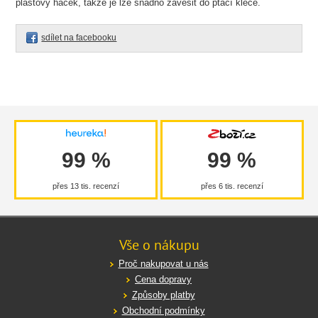
plastový háček, takže je lze snadno zavěsit do ptačí klece.
sdílet na facebooku
99 %
99 %
přes 13 tis. recenzí
přes 6 tis. recenzí
Vše o nákupu
Proč nakupovat u nás
Cena dopravy
Způsoby platby
Obchodní podmínky