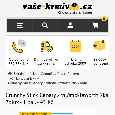
0
Objednat na
Na trhu
29.000+
Doprava zdarma
od roku 2009
hodnocení
z
739 854 814
od 1100 Kč
Úvodní stránka
Ostatní zvířata
Ptactvo
»
»
»
Tyčinky a pamlsky
»
Crunchy Stick Canary Zrní/stickleworth 2ks Zolux
Crunchy Stick Canary Zrní/stickleworth 2ks
Zolux - 1 bal. - 45 Kč
Odesíláme v pondělí