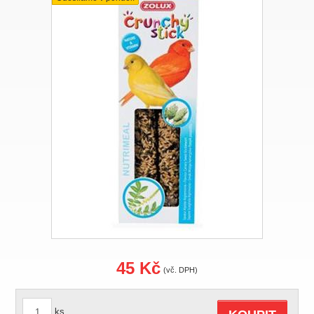
45 Kč
(vč. DPH)
ks