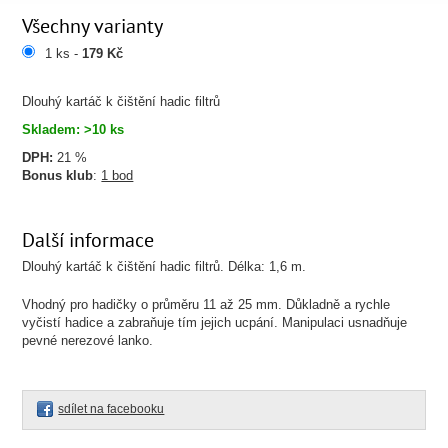
Všechny varianty
1 ks -
179 Kč
Dlouhý kartáč k čištění hadic filtrů
Skladem: >10 ks
DPH:
21 %
Bonus klub
:
1 bod
Další informace
Dlouhý kartáč k čištění hadic filtrů. Délka: 1,6 m.
Vhodný pro hadičky o průměru 11 až 25 mm. Důkladně a rychle
vyčistí hadice a zabraňuje tím jejich ucpání. Manipulaci usnadňuje
pevné nerezové lanko.
sdílet na facebooku