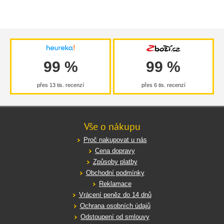
99 %
99 %
přes 13 tis. recenzí
přes 6 tis. recenzí
Vše o nákupu
Proč nakupovat u nás
Cena dopravy
Způsoby platby
Obchodní podmínky
Reklamace
Vrácení peněz do 14 dnů
Ochrana osobních údajů
Odstoupení od smlouvy