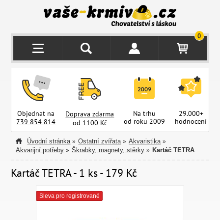
0
Objednat na
Na trhu
29.000+
Doprava zdarma
od roku 2009
hodnocení
z
739 854 814
od 1100 Kč
Úvodní stránka
Ostatní zvířata
Akvaristika
»
»
»
Akvarijní potřeby
Škrabky, magnety, stěrky
Kartáč TETRA
»
»
Kartáč TETRA - 1 ks - 179 Kč
Sleva pro registrované