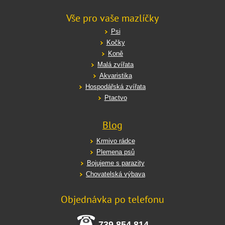
Vše pro vaše mazlíčky
Psi
Kočky
Koně
Malá zvířata
Akvaristika
Hospodářská zvířata
Ptactvo
Blog
Krmivo rádce
Plemena psů
Bojujeme s parazity
Chovatelská výbava
Objednávka po telefonu
739 854 814