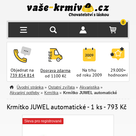
0
Objednat na
Na trhu
29.000+
Doprava zdarma
od roku 2009
hodnocení
z
739 854 814
od 1100 Kč
Úvodní stránka
Ostatní zvířata
Akvaristika
»
»
»
Akvarijní potřeby
Krmítka
Krmítko JUWEL automatické
»
»
Krmítko JUWEL automatické - 1 ks - 793 Kč
Sleva pro registrované