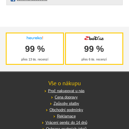
99 %
99 %
přes 13 tis. recenzí
přes 6 tis. recenzí
Vše o nákupu
Proč nakupovat u nás
Cena dopravy
Způsoby platby
Obchodní podmínky
Reklamace
Vrácení peněz do 14 dnů
Ochrana osobních údajů