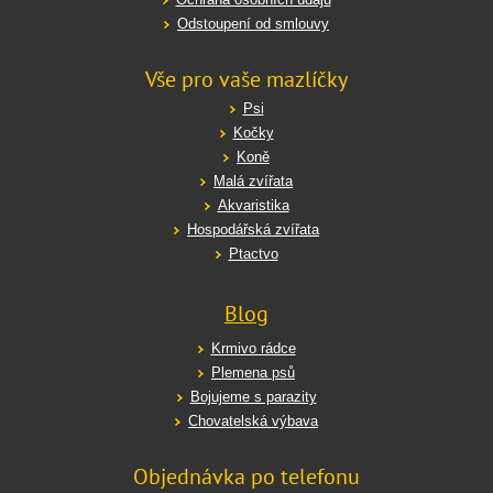
Odstoupení od smlouvy
Vše pro vaše mazlíčky
Psi
Kočky
Koně
Malá zvířata
Akvaristika
Hospodářská zvířata
Ptactvo
Blog
Krmivo rádce
Plemena psů
Bojujeme s parazity
Chovatelská výbava
Objednávka po telefonu