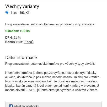
Všechny varianty
1 ks -
793 Kč
Programovatelné, automatické krmítko pro všechny typy akvárií
Skladem: >10 ks
DPH:
21 %
Bonus klub
:
7 bodů
Další informace
Programovatelné, automatické krmítko pro všechny typy akvárií.
K umístění krmítka je třeba pouze vyříznout otvor do krycí klapky
akvária, do kterého je pak možno nasadit nosnou misku pro krmítko.
Nosná miska je konstruována tak, že obsahuje malou vyjímatelnou
klapku, kterán uzavírá krycí otvor, pokud není krmítko v provozu. U
mnoha akvárií JUWEL je tento otvor již vyražen a uzavřen víčkem.
sdílet na facebooku