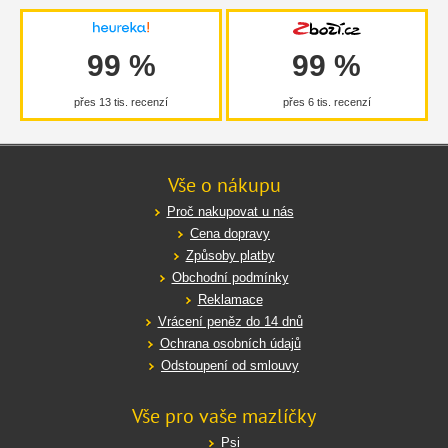
99 %
99 %
přes 13 tis. recenzí
přes 6 tis. recenzí
Vše o nákupu
Proč nakupovat u nás
Cena dopravy
Způsoby platby
Obchodní podmínky
Reklamace
Vrácení peněz do 14 dnů
Ochrana osobních údajů
Odstoupení od smlouvy
Vše pro vaše mazlíčky
Psi