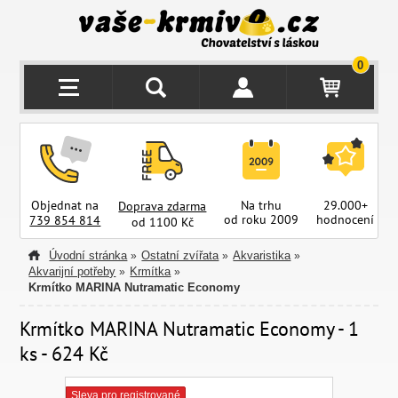
0
Objednat na
Na trhu
29.000+
Doprava zdarma
od roku 2009
hodnocení
z
739 854 814
od 1100 Kč
Úvodní stránka
Ostatní zvířata
Akvaristika
»
»
»
Akvarijní potřeby
Krmítka
»
»
Krmítko MARINA Nutramatic Economy
Krmítko MARINA Nutramatic Economy - 1
ks - 624 Kč
Sleva pro registrované