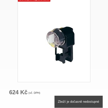
624 Kč
(vč. DPH)
Zboží je dočasně nedostupné