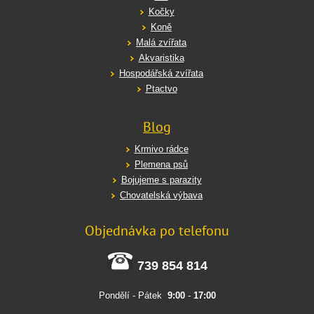
Kočky
Koně
Malá zvířata
Akvaristika
Hospodářská zvířata
Ptactvo
Blog
Krmivo rádce
Plemena psů
Bojujeme s parazity
Chovatelská výbava
Objednávka po telefonu
739 854 814
Pondělí - Pátek
9:00
-
17:00