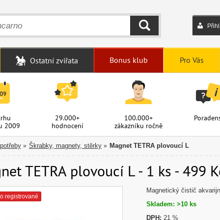
Přih
HLEDAT
Bonus klub
Pro Vás
Ostatní zvířata
trhu
29.000+
100.000+
Poradens
u 2009
hodnocení
zákazníku ročně
 potřeby
Škrabky, magnety, stěrky
Magnet TETRA plovoucí L
»
»
net TETRA plovoucí L - 1 ks - 499 K
Magnetický čistič akvarij
o registrované
Skladem: >10 ks
DPH:
21 %