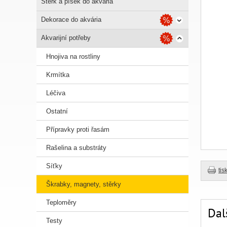
Štěrk a písek do akvária
Dekorace do akvária
Akvarijní potřeby
Hnojiva na rostliny
Krmítka
Léčiva
Ostatní
Přípravky proti řasám
Rašelina a substráty
Síťky
tis
Škrabky, magnety, stěrky
Teploměry
Dal
Testy