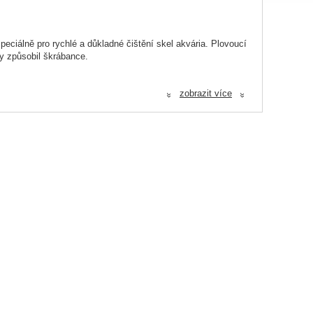
peciálně pro rychlé a důkladné čištění skel akvária. Plovoucí
by způsobil škrábance.
zobrazit více
«
«