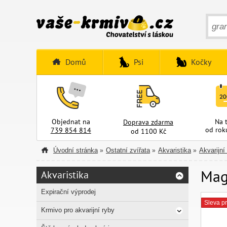
Domů
Psi
Kočky
Objednat na
Na 
Doprava zdarma
od rok
739 854 814
od 1100 Kč
Úvodní stránka
Ostatní zvířata
Akvaristika
Akvarijní
»
»
»
Mag
Akvaristika
Expirační výprodej
Sleva pr
Krmivo pro akvarijní ryby