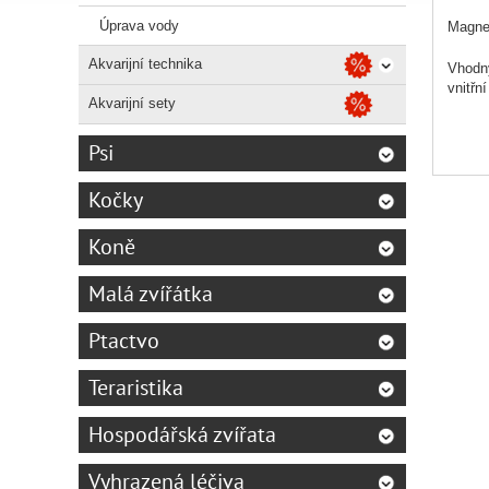
Úprava vody
Magnet
Akvarijní technika
Vhodný
vnitřn
Akvarijní sety
Psi
Kočky
Koně
Malá zvířátka
Ptactvo
Teraristika
Hospodářská zvířata
Vyhrazená léčiva