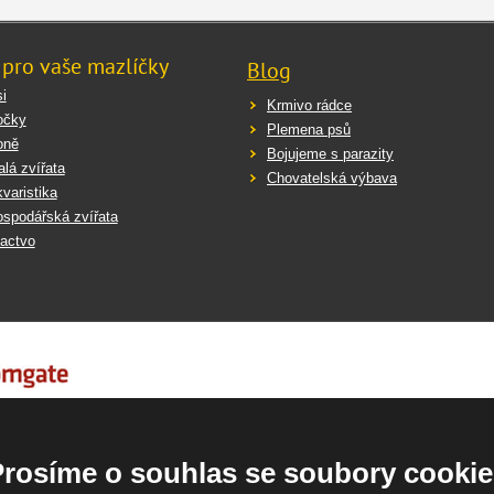
 pro vaše mazlíčky
Blog
i
Krmivo rádce
očky
Plemena psů
oně
Bojujeme s parazity
lá zvířata
Chovatelská výbava
varistika
spodářská zvířata
actvo
Prosíme o souhlas se soubory cookie