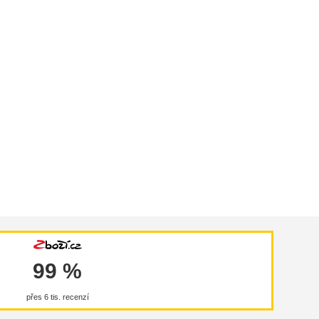
99 %
přes 6 tis. recenzí