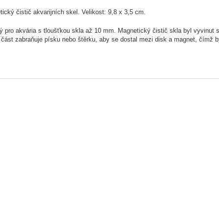
ický čistič akvarijních skel. Velikost: 9,8 x 3,5 cm.
 pro akvária s tloušťkou skla až 10 mm. Magnetický čistič skla byl vyvinut s
í část zabraňuje písku nebo štěrku, aby se dostal mezi disk a magnet, čímž 