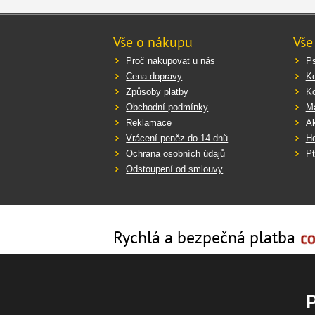
Vše o nákupu
Vše
Proč nakupovat u nás
Ps
Cena dopravy
K
Způsoby platby
K
Obchodní podmínky
Ma
Reklamace
Ak
Vrácení peněz do 14 dnů
Ho
Ochrana osobních údajů
Pt
Odstoupení od smlouvy
Rychlá a bezpečná platba