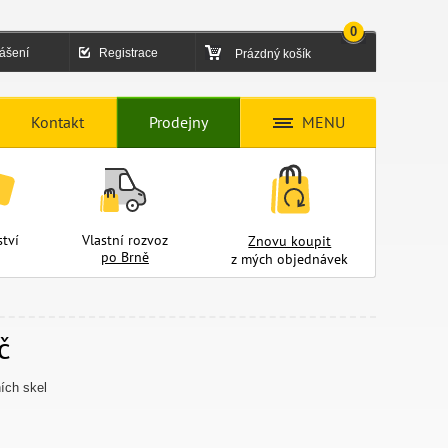
0
lášení
Registrace
Prázdný košík
Kontakt
Prodejny
MENU
tví
Vlastní rozvoz
Znovu koupit
po Brně
z mých objednávek
č
ních skel