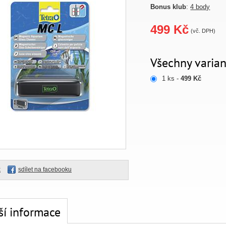
Bonus klub
:
4 body
499 Kč
(vč. DPH)
Všechny varian
1 ks -
499 Kč
k
sdílet na facebooku
ší informace