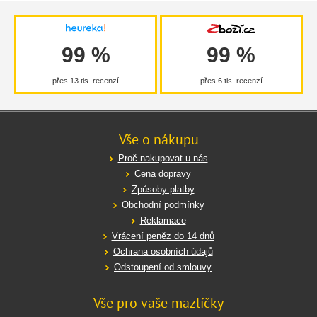
99 %
99 %
přes 13 tis. recenzí
přes 6 tis. recenzí
Vše o nákupu
Proč nakupovat u nás
Cena dopravy
Způsoby platby
Obchodní podmínky
Reklamace
Vrácení peněz do 14 dnů
Ochrana osobních údajů
Odstoupení od smlouvy
Vše pro vaše mazlíčky