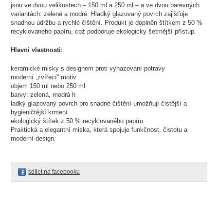
jsou ve dvou velikostech – 150 ml a 250 ml – a ve dvou barevných
variantách: zelené a modré. Hladký glazovaný povrch zajišťuje
snadnou údržbu a rychlé čištění. Produkt je doplněn štítkem z 50 %
recyklovaného papíru, což podporuje ekologicky šetrnější přístup.
Hlavní vlastnosti:
keramické misky s designem proti vyhazování potravy
moderní „zvířecí“ motiv
objem 150 ml nebo 250 ml
barvy: zelená, modrá h
ladký glazovaný povrch pro snadné čištění umožňují čistější a
hygieničtější krmení
ekologický štítek z 50 % recyklovaného papíru
Praktická a elegantní miska, která spojuje funkčnost, čistotu a
moderní design.
sdílet na facebooku