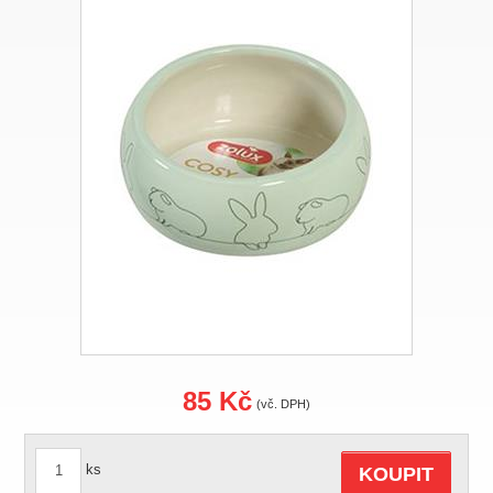
85 Kč
(vč. DPH)
ks
KOUPIT