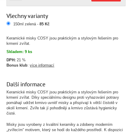
Všechny varianty
150ml zelená -
85 Kč
Keramické misky COSY jsou praktickým a stylovým řešením pro
krmení zvířat.
Skladem: 9 ks
DPH:
21 %
Bonus klub
:
více informací
Další informace
Keramické misky COSY jsou praktickým a stylovým řešením pro
krmení zvířat. Díky speciálnímu designu proti vyhazování potravy
pomáhají udržet krmivo uvnitř misky a přispívají k větší čistotě v
okolí krmení. Zvíře tak jí pohodlněji a krmivo zůstává hygienicky
čisté.
Misky jsou vyrobeny z kvalitní keramiky a zdobeny moderním
„zvířecím“ motivem, který se hodí do každého prostředí. K dispozici