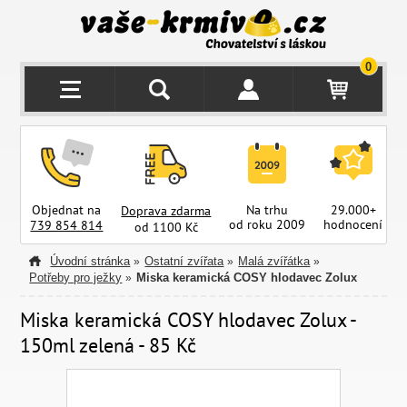
0
Objednat na
Na trhu
29.000+
Doprava zdarma
od roku 2009
hodnocení
z
739 854 814
od 1100 Kč
Úvodní stránka
Ostatní zvířata
Malá zvířátka
»
»
»
Potřeby pro ježky
Miska keramická COSY hlodavec Zolux
»
Miska keramická COSY hlodavec Zolux -
150ml zelená - 85 Kč