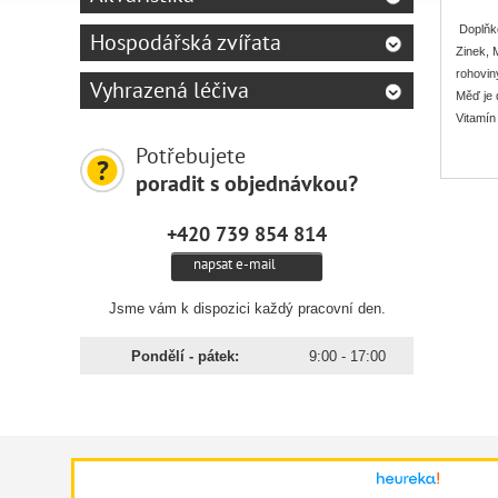
Doplňko
Hospodářská zvířata
Zinek, 
rohovin
Vyhrazená léčiva
Měď je 
Vitamín
se snad
Potřebujete
ho libo
poradit s objednávkou?
+420 739 854 814
napsat e-mail
Jsme vám k dispozici každý pracovní den.
Pondělí - pátek:
9:00 - 17:00