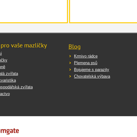
 pro vaše mazlíčky
Blog
i
Krmivo rádce
očky
Plemena psů
oně
Bojujeme s parazity
lá zvířata
Chovatelská výbava
varistika
spodářská zvířata
actvo