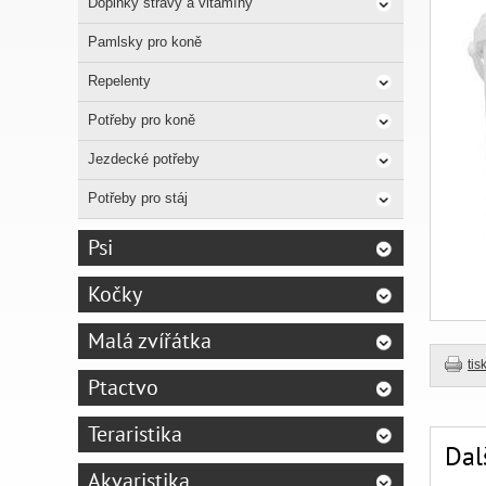
Doplňky stravy a vitamíny
Pamlsky pro koně
Repelenty
Potřeby pro koně
Jezdecké potřeby
Potřeby pro stáj
Psi
Kočky
Malá zvířátka
tis
Ptactvo
Teraristika
Dal
Akvaristika