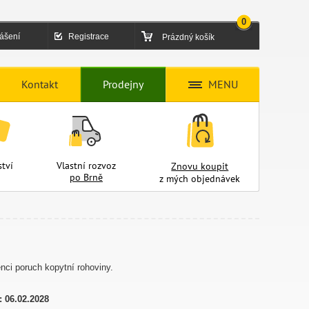
0
lášení
Registrace
Prázdný košík
Kontakt
Prodejny
MENU
tví
Vlastní rozvoz
Znovu koupit
po Brně
z mých objednávek
nci poruch kopytní rohoviny.
:
06.02.2028