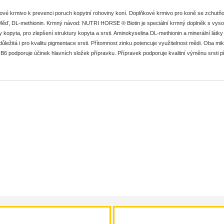
vé krmivo k prevenci poruch kopytní rohoviny koní. Doplňkové krmivo pro koně se zchutňova
Měď, DL-methionin. Krmný návod: NUTRI HORSE ® Biotin je speciální krmný doplněk s vysoko
y kopyta, pro zlepšení struktury kopyta a srsti. Aminokyselina DL-methionin a minerální látky 
důležitá i pro kvalitu pigmentace srsti. Přítomnost zinku potencuje využitelnost mědi. Oba m
 B6 podporuje účinek hlavních složek přípravku. Přípravek podporuje kvalitní výměnu srsti p
no aplikuje zamícháním do krmiva. Přípravek nenahrazuje základní doplňková mineráln
volně kombinovat s výrobky „červené řady“.