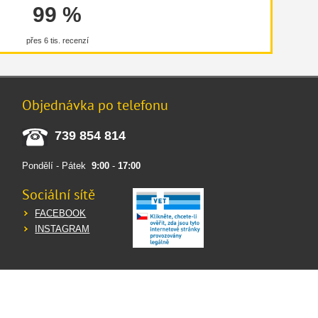
99 %
přes 6 tis. recenzí
Objednávka po telefonu
739 854 814
Pondělí - Pátek
9:00
-
17:00
Sociální sítě
FACEBOOK
INSTAGRAM