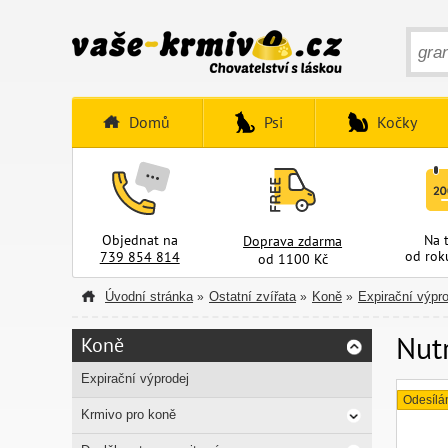
Domů
Psi
Kočky
Objednat na
Na 
Doprava zdarma
od rok
739 854 814
od 1100 Kč
Úvodní stránka
Ostatní zvířata
Koně
Expirační výpro
»
»
»
Nutr
Koně
Expirační výprodej
Odesílá
Krmivo pro koně