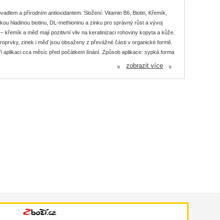
dlem a přírodním antioxidantem. Složení: Vitamin B6, Biotin, Křemík,
u hladinou biotinu, DL-methioninu a zinku pro správný růst a vývoj
– křemík a měď mají pozitivní vliv na keratinizaci rohoviny kopyta a kůže.
ikroprvky, zinek i měď jsou obsaženy z převážné části v organické formě.
ři aplikaci cca měsíc před počátkem línání. Způsob aplikace: sypká forma
í krmiva „modré řady“ (NUTRI HORSE ® STANDARD, SPORT, JUNIOR) a lze
zobrazit více
«
«