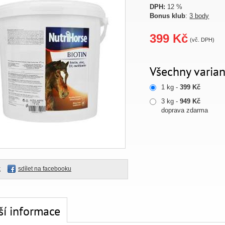
DPH:
12 %
Bonus klub
:
3 body
399 Kč
(vč. DPH)
Všechny varian
1 kg -
399 Kč
3 kg -
949 Kč
doprava zdarma
k
sdílet na facebooku
ší informace