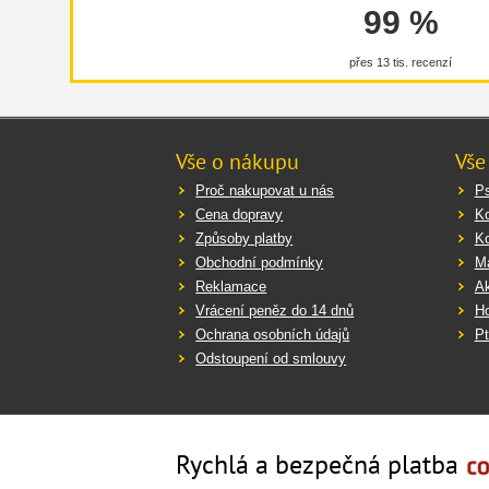
99 %
přes 13 tis. recenzí
Vše o nákupu
Vše
Proč nakupovat u nás
Ps
Cena dopravy
K
Způsoby platby
K
Obchodní podmínky
Ma
Reklamace
Ak
Vrácení peněz do 14 dnů
Ho
Ochrana osobních údajů
Pt
Odstoupení od smlouvy
Rychlá a bezpečná platba