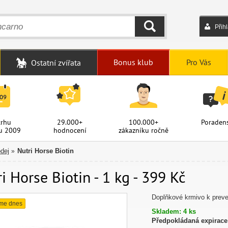
Přih
HLEDAT
Bonus klub
Pro Vás
Ostatní zvířata
trhu
29.000+
100.000+
Poradens
u 2009
hodnocení
zákazníku ročně
dej
Nutri Horse Biotin
»
i Horse Biotin - 1 kg - 399 Kč
Doplňkové krmivo k preve
me dnes
Skladem: 4 ks
Předpokládaná expirace