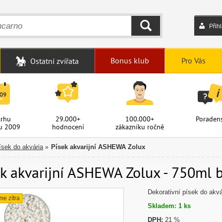
Přih
HLEDAT
Bonus klub
Pro Vás
Ostatní zvířata
trhu
29.000+
100.000+
Poradens
u 2009
hodnocení
zákazníku ročně
ísek do akvária
Písek akvarijní ASHEWA Zolux
»
k akvarijní ASHEWA Zolux - 750ml b
Dekorativní písek do akvá
me zítra
Skladem: 1 ks
DPH:
21 %