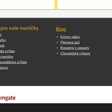
 pro vaše mazlíčky
Blog
i
Krmivo rádce
očky
Plemena psů
oně
Bojujeme s parazity
lá zvířata
Chovatelská výbava
varistika
spodářská zvířata
actvo