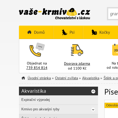
Domů
Psi
Kočky
Objednat na
Na 
Doprava zdarma
od rok
739 854 814
od 1100 Kč
Úvodní stránka
Ostatní zvířata
Akvaristika
Štěrk a p
»
»
»
Píse
Akvaristika
Expirační výprodej
Odesílá
Krmivo pro akvarijní ryby