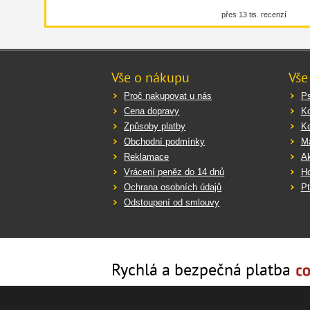
přes 13 tis. recenzí
Vše o nákupu
Vše
Proč nakupovat u nás
Ps
Cena dopravy
K
Způsoby platby
K
Obchodní podmínky
Ma
Reklamace
Ak
Vrácení peněz do 14 dnů
Ho
Ochrana osobních údajů
Pt
Odstoupení od smlouvy
Rychlá a bezpečná platba