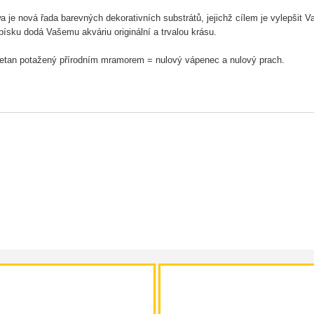
 je nová řada barevných dekorativních substrátů, jejichž cílem je vylepšit 
písku dodá Vašemu akváriu originální a trvalou krásu.
etan potažený přírodním mramorem = nulový vápenec a nulový prach.