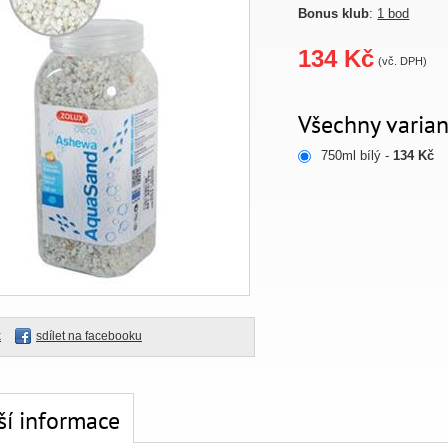
Bonus klub
:
1 bod
134 Kč
(vč. DPH)
Všechny varian
750ml bílý -
134 Kč
k
sdílet na facebooku
ší informace