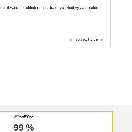
Vaše akvárium s ohledem na zdraví ryb. Neobvyklá, moderní
zobrazit více
«
«
99 %