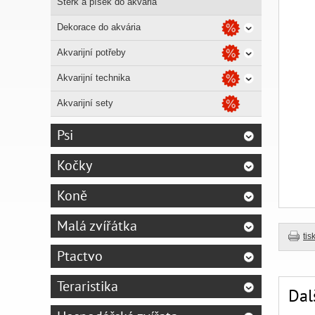
Štěrk a písek do akvária
Dekorace do akvária
Akvarijní potřeby
Akvarijní technika
Akvarijní sety
Psi
Kočky
Koně
Malá zvířátka
tis
Ptactvo
Teraristika
Dal