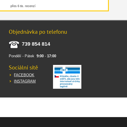
přes 6 tis. recenzí
Objednávka po telefonu
739 854 814
Pondělí - Pátek
9:00
-
17:00
Sociální sítě
FACEBOOK
INSTAGRAM