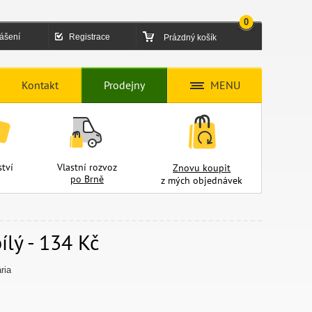
0
lášení
Registrace
Prázdný košík
Kontakt
Prodejny
MENU
tví
Vlastní rozvoz
Znovu koupit
po Brně
z mých objednávek
ílý - 134 Kč
ria