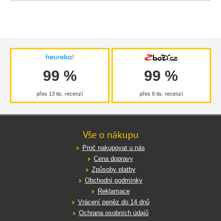
99 %
99 %
přes 13 tis. recenzí
přes 6 tis. recenzí
Vše o nákupu
Proč nakupovat u nás
Cena dopravy
Způsoby platby
Obchodní podmínky
Reklamace
Vrácení peněz do 14 dnů
Ochrana osobních údajů