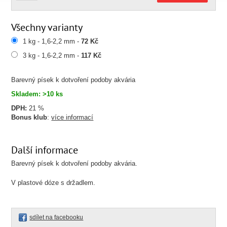
Všechny varianty
1 kg - 1,6-2,2 mm -
72 Kč
3 kg - 1,6-2,2 mm -
117 Kč
Barevný písek k dotvoření podoby akvária
Skladem: >10 ks
DPH:
21 %
Bonus klub
:
více informací
Další informace
Barevný písek k dotvoření podoby akvária.
V plastové dóze s držadlem.
sdílet na facebooku