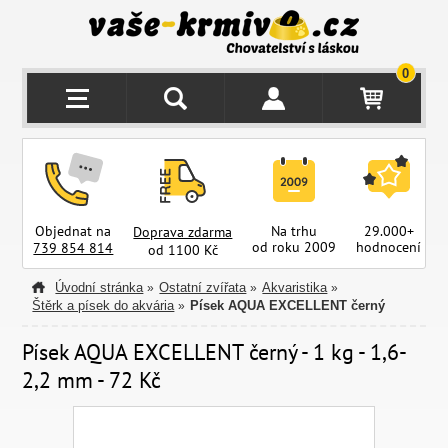
0
Objednat na
Na trhu
29.000+
Doprava zdarma
od roku 2009
hodnocení
z
739 854 814
od 1100 Kč
Úvodní stránka
Ostatní zvířata
Akvaristika
»
»
»
Štěrk a písek do akvária
Písek AQUA EXCELLENT černý
»
Písek AQUA EXCELLENT černý - 1 kg - 1,6-
2,2 mm - 72 Kč