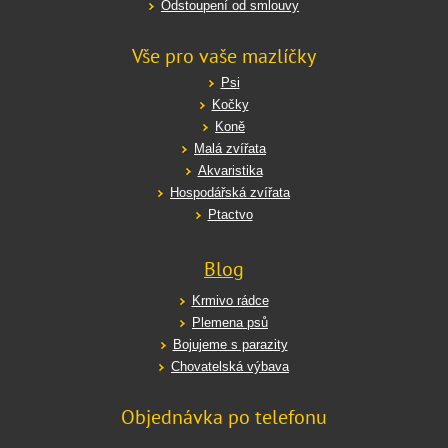
Odstoupení od smlouvy
Vše pro vaše mazlíčky
Psi
Kočky
Koně
Malá zvířata
Akvaristika
Hospodářská zvířata
Ptactvo
Blog
Krmivo rádce
Plemena psů
Bojujeme s parazity
Chovatelská výbava
Objednávka po telefonu