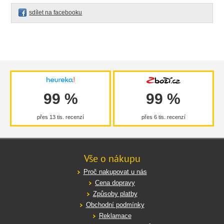
sdílet na facebooku
99 %
99 %
přes 13 tis. recenzí
přes 6 tis. recenzí
Vše o nákupu
Proč nakupovat u nás
Cena dopravy
Způsoby platby
Obchodní podmínky
Reklamace