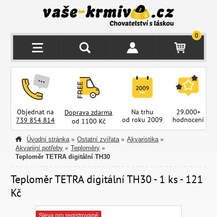
0
Objednat na
Na trhu
29.000+
Doprava zdarma
od roku 2009
hodnocení
z
739 854 814
od 1100 Kč
Úvodní stránka
Ostatní zvířata
Akvaristika
»
»
»
Akvarijní potřeby
Teploměry
»
»
Teploměr TETRA digitální TH30
Teploměr TETRA digitální TH30 - 1 ks - 121
Kč
Sleva pro registrované