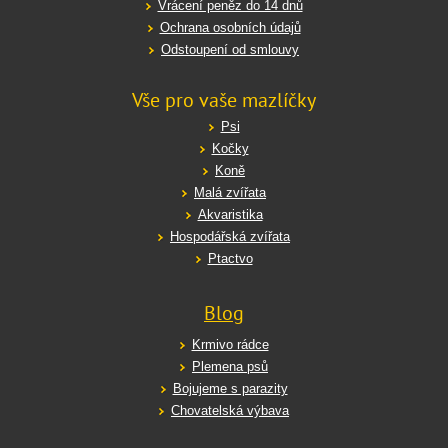
Vrácení peněz do 14 dnů
Ochrana osobních údajů
Odstoupení od smlouvy
Vše pro vaše mazlíčky
Psi
Kočky
Koně
Malá zvířata
Akvaristika
Hospodářská zvířata
Ptactvo
Blog
Krmivo rádce
Plemena psů
Bojujeme s parazity
Chovatelská výbava