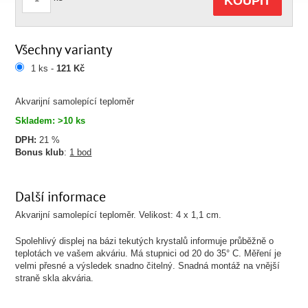
KOUPIT
Všechny varianty
1 ks -
121 Kč
Akvarijní samolepící teploměr
Skladem: >10 ks
DPH:
21 %
Bonus klub
:
1 bod
Další informace
Akvarijní samolepící teploměr. Velikost: 4 x 1,1 cm.
Spolehlivý displej na bázi tekutých krystalů informuje průběžně o
teplotách ve vašem akváriu. Má stupnici od 20 do 35° C. Měření je
velmi přesné a výsledek snadno čitelný. Snadná montáž na vnější
straně skla akvária.