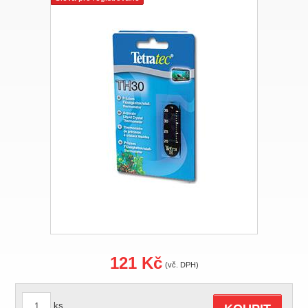
121 Kč
(vč. DPH)
ks