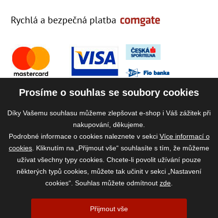
Rychlá a bezpečná platba
Prosíme o souhlas se soubory cookies
Díky Vašemu souhlasu můžeme zlepšovat e-shop i Váš zážitek při
nakupování, děkujeme.
Podrobné informace o cookies naleznete v sekci
Více informací o
cookies
. Kliknutím na „Přijmout vše“ souhlasíte s tím, že můžeme
užívat všechny typy cookies. Chcete-li povolit užívání pouze
některých typů cookies, můžete tak učinit v sekci „Nastavení
cookies“. Souhlas můžete odmítnout
zde
.
2026 ©
www.vase-krmivo.cz
- Tomáš Kroupa e-shop, Kanice 307, 664 01
Přijmout vše
Brno-venkov, IČ: 75785439