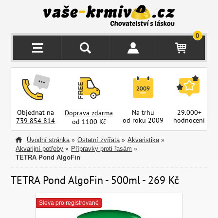
0
Objednat na
Na trhu
29.000+
Doprava zdarma
od roku 2009
hodnocení
z
739 854 814
od 1100 Kč
Úvodní stránka
Ostatní zvířata
Akvaristika
»
»
»
Akvarijní potřeby
Přípravky proti řasám
»
»
TETRA Pond AlgoFin
TETRA Pond AlgoFin - 500ml - 269 Kč
Sleva pro registrované