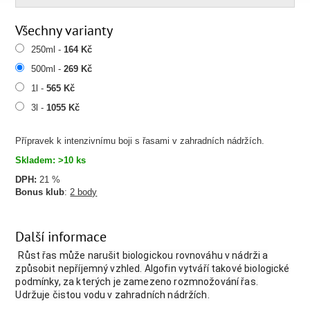
Všechny varianty
250ml -
164 Kč
500ml -
269 Kč
1l -
565 Kč
3l -
1055 Kč
Přípravek k intenzivnímu boji s řasami v zahradních nádržích.
Skladem: >10 ks
DPH:
21 %
Bonus klub
:
2 body
Další informace
Růst řas může narušit biologickou rovnováhu v nádrži a
způsobit nepříjemný vzhled. Algofin vytváří takové biologické
podmínky, za kterých je zamezeno rozmnožování řas.
Udržuje čistou vodu v zahradních nádržích.