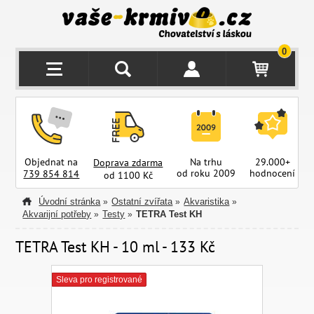
0
Objednat na
Na trhu
29.000+
Doprava zdarma
od roku 2009
hodnocení
z
739 854 814
od 1100 Kč
Úvodní stránka
Ostatní zvířata
Akvaristika
»
»
»
Akvarijní potřeby
Testy
TETRA Test KH
»
»
TETRA Test KH - 10 ml - 133 Kč
Sleva pro registrované