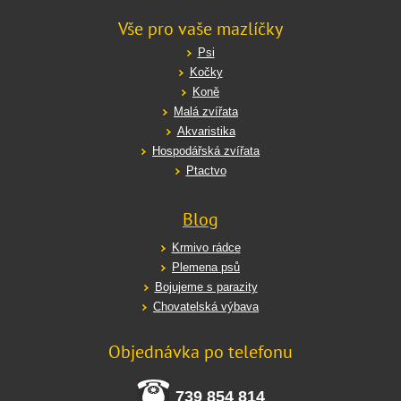
Vše pro vaše mazlíčky
Psi
Kočky
Koně
Malá zvířata
Akvaristika
Hospodářská zvířata
Ptactvo
Blog
Krmivo rádce
Plemena psů
Bojujeme s parazity
Chovatelská výbava
Objednávka po telefonu
739 854 814