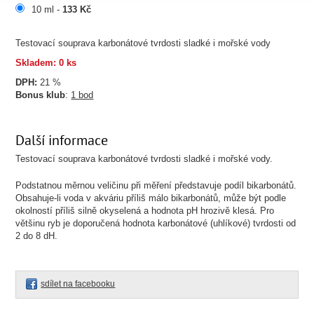
10 ml -
133 Kč
Testovací souprava karbonátové tvrdosti sladké i mořské vody
Skladem: 0 ks
DPH:
21 %
Bonus klub
:
1 bod
Další informace
Testovací souprava karbonátové tvrdosti sladké i mořské vody.
Podstatnou měrnou veličinu při měření představuje podíl bikarbonátů.
Obsahuje-li voda v akváriu příliš málo bikarbonátů, může být podle
okolností příliš silně okyselená a hodnota pH hrozivě klesá. Pro
většinu ryb je doporučená hodnota karbonátové (uhlíkové) tvrdosti od
2 do 8 dH.
sdílet na facebooku