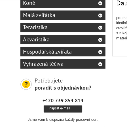
Dal
Koně
Malá zvířátka
pro ma
ideáln
Teraristika
otevír
s ruko
Akvaristika
materi
Hospodářská zvířata
Vyhrazená léčiva
Potřebujete
poradit s objednávkou?
+420 739 854 814
napsat e-mail
Jsme vám k dispozici každý pracovní den.