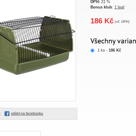
DPH:
21 %
Bonus klub
:
1 bod
186 Kč
(vč. DPH)
Všechny varian
1 ks -
186 Kč
k
sdílet na facebooku