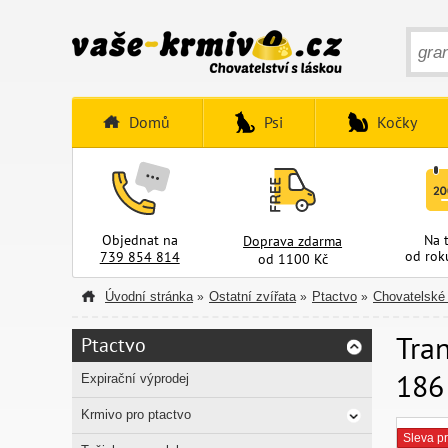
Domů
Psi
Kočky
Objednat na
Na 
Doprava zdarma
od rok
739 854 814
od 1100 Kč
Úvodní stránka
Ostatní zvířata
Ptactvo
Chovatelské
»
»
»
Tran
Ptactvo
186
Expirační výprodej
Krmivo pro ptactvo
Sleva pr