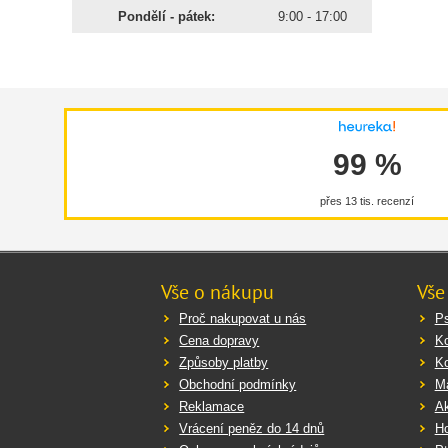
Pondělí - pátek:
9:00 - 17:00
99 %
přes 13 tis. recenzí
Vše o nákupu
Vše
Proč nakupovat u nás
Ps
Cena dopravy
K
Způsoby platby
K
Obchodní podmínky
Ma
Reklamace
Ak
Vrácení peněz do 14 dnů
Ho