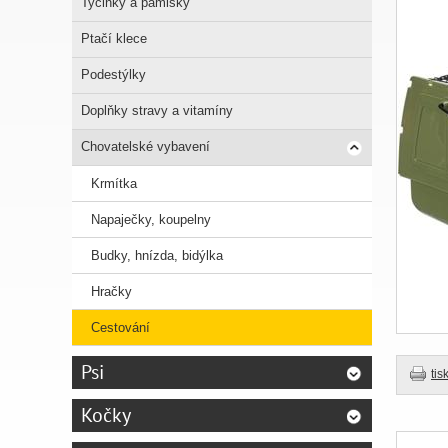
Tyčinky a pamlsky
Ptačí klece
Podestýlky
Doplňky stravy a vitamíny
Chovatelské vybavení
Krmítka
Napaječky, koupelny
Budky, hnízda, bidýlka
Hračky
Cestování
Psi
tis
Kočky