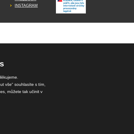
INSTAGRAM
s
děkujeme.
ut vše“ souhlasíte s tím,
es, můžete tak učinit v
 75785439