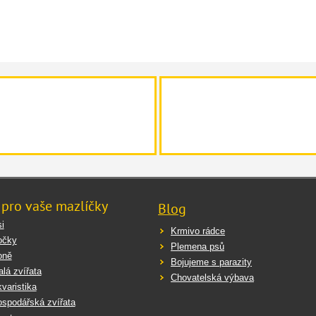
 pro vaše mazlíčky
Blog
i
Krmivo rádce
očky
Plemena psů
oně
Bojujeme s parazity
lá zvířata
Chovatelská výbava
varistika
spodářská zvířata