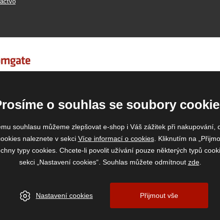
actvo
Prosíme o souhlas se soubory cookie
emu souhlasu můžeme zlepšovat e-shop i Váš zážitek při nakupování, 
ookies naleznete v sekci
Více informací o cookies
. Kliknutím na „Přijmo
ny typy cookies. Chcete-li povolit užívání pouze některých typů cooki
sekci „Nastavení cookies“. Souhlas můžete odmítnout
zde
.
Nastavení cookies
Přijmout vše
www.vase-krmivo.cz
- Tomáš Kroupa e-shop, Kanice 307, 664 01 Brno-venkov, IČ:
vytvořil:
webProgress
|
Nastavení cookies