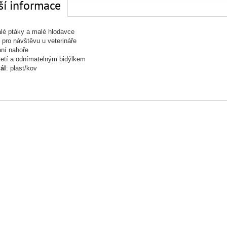
ší informace
lé ptáky a malé hlodavce
í pro návštěvu u veterináře
ání nahoře
jetí a odnímatelným bidýlkem
ál
: plast/kov