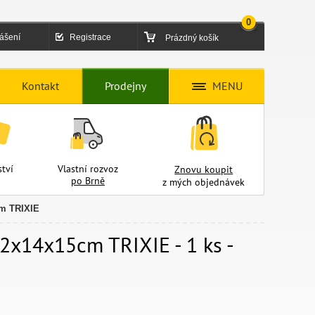
0
lášení
Registrace
Prázdný košík
Kontakt
Prodejny
MENU
tví
Vlastní rozvoz
Znovu koupit
po Brně
z mých objednávek
cm TRIXIE
22x14x15cm TRIXIE - 1 ks -