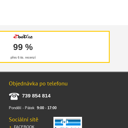
99 %
přes 6 tis. recenzí
Objednávka po telefonu
739 854 814
Pondělí - Pátek
9:00
-
17:00
Sociální sítě
FACEBOOK