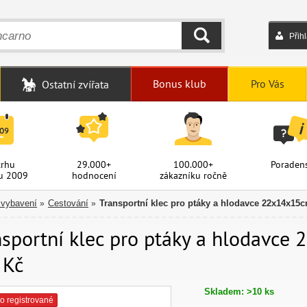
Přih
HLEDAT
Bonus klub
Pro Vás
Ostatní zvířata
trhu
29.000+
100.000+
Poradens
u 2009
hodnocení
zákazníku ročně
 vybavení
Cestování
Transportní klec pro ptáky a hlodavce 22x14x15
»
»
sportní klec pro ptáky a hlodavce 
 Kč
Skladem: >10 ks
o registrované