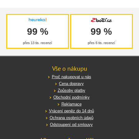
99 %
99 %
přes 13 tis. recenzí
přes 6 tis. recenzí
Vše o nákupu
Proč nakupovat u nás
Cena dopravy
Způsoby platby
Obchodní podmínky
Reklamace
Vrácení peněz do 14 dnů
Ochrana osobních údajů
Odstoupení od smlouvy