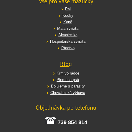
Vše pro vaše mazlíčky
Psi
Kočky
Koně
Malá zvířata
Akvaristika
Hospodářská zvířata
Ptactvo
Blog
Krmivo rádce
Plemena psů
Bojujeme s parazity
Chovatelská výbava
Objednávka po telefonu
739 854 814