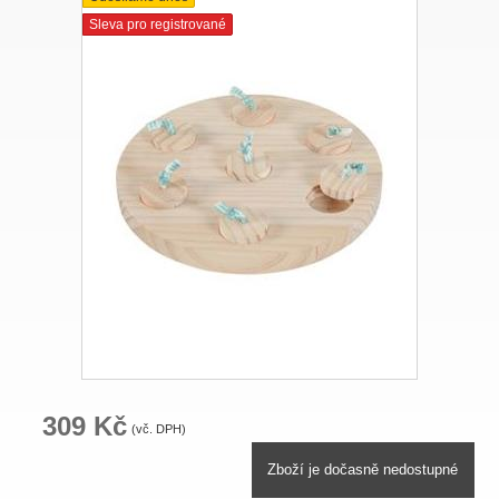
Sleva pro registrované
309 Kč
(vč. DPH)
Zboží je dočasně nedostupné