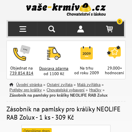
0
Objednat na
Na trhu
29.000+
Doprava zdarma
od roku 2009
hodnocení
z
739 854 814
od 1100 Kč
Úvodní stránka
Ostatní zvířata
Malá zvířátka
»
»
»
Potřeby pro králíky
Chovatelské vybavení
Hračky
»
»
»
Zásobník na pamlsky pro králíky NEOLIFE RAB Zolux
Zásobník na pamlsky pro králíky NEOLIFE
RAB Zolux - 1 ks - 309 Kč
Odesíláme dnes