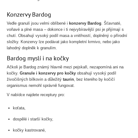
Konzervy Bardog
Vedle granulí jsou velmi oblíbené i
konzervy Bardog
. Šťavnaté,
voňavé a plné masa – dokonce i ti nejvybíravější psi je přijímají s
chutí. Obsahují vysoký podíl masa a vnitřností, doplněný o přírodní
složky. Konzervy lze podávat jako kompletní krmivo, nebo jako
lahodný doplněk k granulím.
Bardog myslí i na kočky
Ačkoli je Bardog známý hlavně mezi pejskaři, nezapomíná ani na
kočky.
Granule i konzervy pro kočky
obsahují vysoký podíl
živočišných bílkovin a důležitý
taurin
, bez kterého by kočičí
organismus nemohl správně fungovat.
V nabídce najdete receptury pro:
koťata,
dospělé i starší kočky,
kočky kastrované,