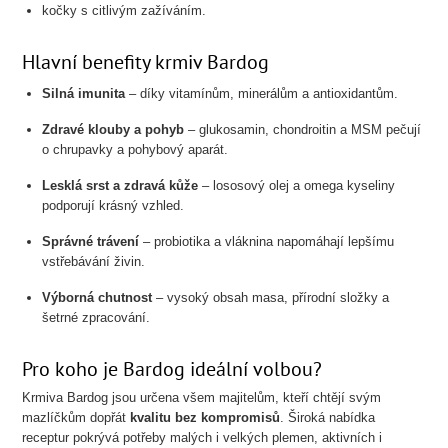
kočky s citlivým zažíváním.
Hlavní benefity krmiv Bardog
Silná imunita
– díky vitamínům, minerálům a antioxidantům.
Zdravé klouby a pohyb
– glukosamin, chondroitin a MSM pečují
o chrupavky a pohybový aparát.
Lesklá srst a zdravá kůže
– lososový olej a omega kyseliny
podporují krásný vzhled.
Správné trávení
– probiotika a vláknina napomáhají lepšímu
vstřebávání živin.
Výborná chutnost
– vysoký obsah masa, přírodní složky a
šetrné zpracování.
Pro koho je Bardog ideální volbou?
Krmiva Bardog jsou určena všem majitelům, kteří chtějí svým
mazlíčkům dopřát
kvalitu bez kompromisů
. Široká nabídka
receptur pokrývá potřeby malých i velkých plemen, aktivních i