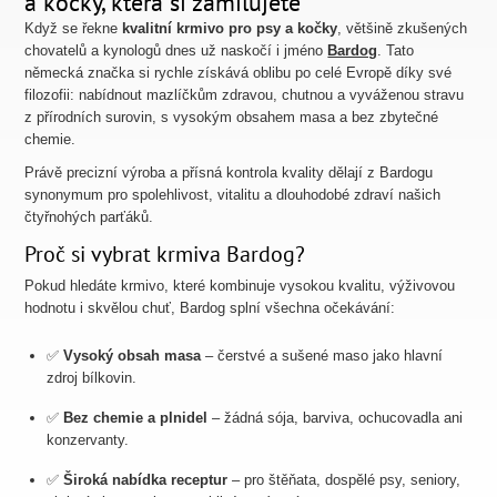
a kočky, která si zamilujete
Když se řekne
kvalitní krmivo pro psy a kočky
, většině zkušených
chovatelů a kynologů dnes už naskočí i jméno
Bardog
. Tato
německá značka si rychle získává oblibu po celé Evropě díky své
filozofii: nabídnout mazlíčkům zdravou, chutnou a vyváženou stravu
z přírodních surovin, s vysokým obsahem masa a bez zbytečné
chemie.
Právě precizní výroba a přísná kontrola kvality dělají z Bardogu
synonymum pro spolehlivost, vitalitu a dlouhodobé zdraví našich
čtyřnohých parťáků.
Proč si vybrat krmiva Bardog?
Pokud hledáte krmivo, které kombinuje vysokou kvalitu, výživovou
hodnotu i skvělou chuť, Bardog splní všechna očekávání:
✅
Vysoký obsah masa
– čerstvé a sušené maso jako hlavní
zdroj bílkovin.
✅
Bez chemie a plnidel
– žádná sója, barviva, ochucovadla ani
konzervanty.
✅
Široká nabídka receptur
– pro štěňata, dospělé psy, seniory,