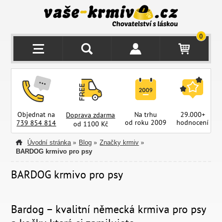
0
Objednat na
Na trhu
29.000+
Doprava zdarma
od roku 2009
hodnocení
z
739 854 814
od 1100 Kč
Úvodní stránka
Blog
Značky krmiv
»
»
»
BARDOG krmivo pro psy
BARDOG krmivo pro psy
Bardog – kvalitní německá krmiva pro psy