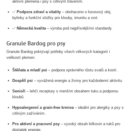
aktivní plemena i psy s citlivým trávením.
✅
Podpora zdraví a vitality
– obohaceno o lososový olej,
bylinky a funkční složky pro klouby, imunitu a srst.
✅
Německá kvalita
– výroba pod nejpřísnějšími standardy.
Granule Bardog pro psy
Granule Bardog pokrývají potřeby všech věkových kategorií i
velikostí plemen:
Štěňata a mladí psi
– podpora správného růstu svalů a kostí.
Dospělí psi
– vyvážená energie a živiny pro každodenní aktivitu.
Senioři
– lehčí receptury s menším obsahem tuku a podporou
kloubů.
Hypoalergenní a grain-free krmiva
– ideální pro alergiky a psy s
citlivým zažíváním.
Pro aktivní a pracovní psy
– vysoký obsah bílkovin a tuků pro
dostatek energie.