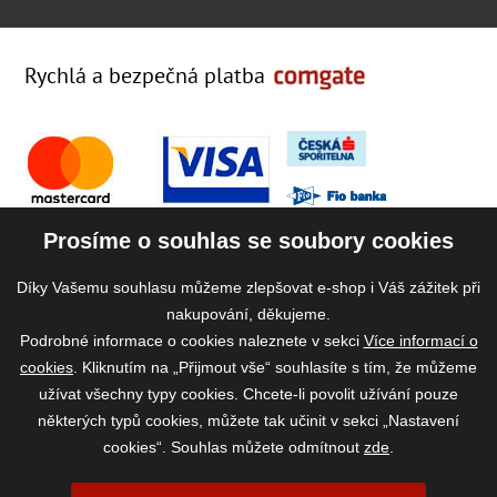
Rychlá a bezpečná platba
Prosíme o souhlas se soubory cookies
Díky Vašemu souhlasu můžeme zlepšovat e-shop i Váš zážitek při
nakupování, děkujeme.
Podrobné informace o cookies naleznete v sekci
Více informací o
cookies
. Kliknutím na „Přijmout vše“ souhlasíte s tím, že můžeme
užívat všechny typy cookies. Chcete-li povolit užívání pouze
některých typů cookies, můžete tak učinit v sekci „Nastavení
cookies“. Souhlas můžete odmítnout
zde
.
2026 ©
www.vase-krmivo.cz
- Tomáš Kroupa e-shop, Kanice 307, 664 01