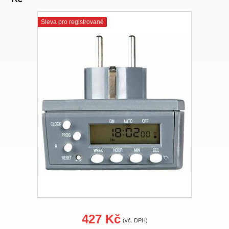
Sleva pro registrované
427 Kč
(vč. DPH)