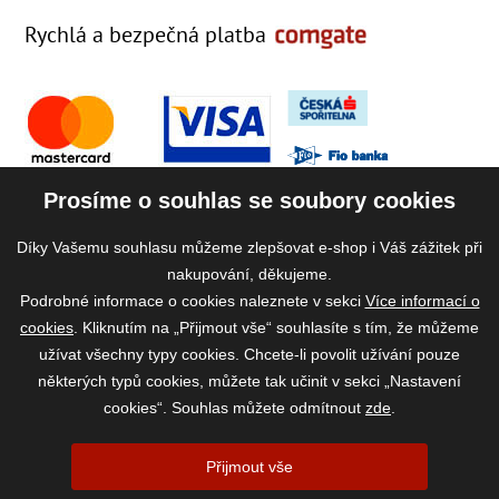
Rychlá a bezpečná platba
Prosíme o souhlas se soubory cookies
Díky Vašemu souhlasu můžeme zlepšovat e-shop i Váš zážitek při
nakupování, děkujeme.
Podrobné informace o cookies naleznete v sekci
Více informací o
cookies
. Kliknutím na „Přijmout vše“ souhlasíte s tím, že můžeme
užívat všechny typy cookies. Chcete-li povolit užívání pouze
některých typů cookies, můžete tak učinit v sekci „Nastavení
cookies“. Souhlas můžete odmítnout
zde
.
2026 ©
www.vase-krmivo.cz
- Tomáš Kroupa e-shop, Kanice 307, 664 01
Přijmout vše
Brno-venkov, IČ: 75785439
vytvořil:
webProgress
|
Nastavení cookies