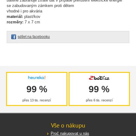
baterie zabraňuje ztrátě dat v případě přerušení elektrické energie
se zabudovaným zámkem proti dětem
vhodné i pro akvária
materiál:
plast/kov
rozměry:
7 x 7 cm
sdílet na facebooku
99 %
99 %
přes 13 tis. recenzí
přes 6 tis. recenzí
Vše o nákupu
Proč nakupovat u nás