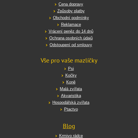
Cena dopravy
Způsoby platby
Obchodní podmínky
Reklamace
Vrácení peněz do 14 dnů
Ochrana osobních údajů
Odstoupení od smlouvy
Vše pro vaše mazlíčky
Psi
Kočky
Koně
Malá zvířata
Akvaristika
Hospodářská zvířata
Ptactvo
Blog
Krmivo rádce