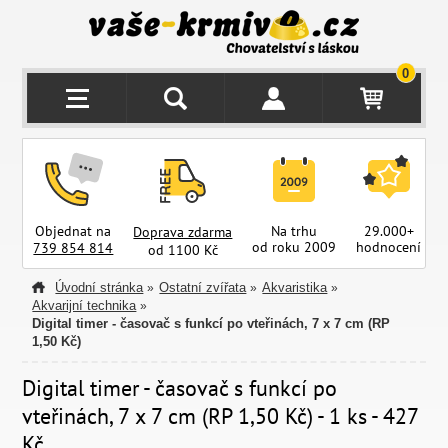
0
Objednat na
Na trhu
29.000+
Doprava zdarma
od roku 2009
hodnocení
z
739 854 814
od 1100 Kč
Úvodní stránka
Ostatní zvířata
Akvaristika
»
»
»
Akvarijní technika
»
Digital timer - časovač s funkcí po vteřinách, 7 x 7 cm (RP
1,50 Kč)
Digital timer - časovač s funkcí po
vteřinách, 7 x 7 cm (RP 1,50 Kč) - 1 ks - 427
Kč