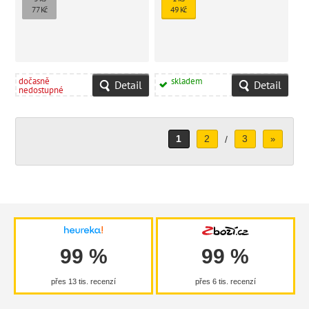
77 Kč
49 Kč
dočasně
skladem
Detail
Detail
nedostupné
1
2
3
/
»
99 %
99 %
přes 13 tis. recenzí
přes 6 tis. recenzí