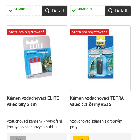
skladem
skladem
Detail
Detail
Sleva pro registrované
Sleva pro registrované
Kámen vzduchovací ELITE
Kámen vzduchovací TETRA
válec bílý 3 cm
válec č.1 černý AS25
Vzduchovací kameny k vytvoření
Vzduchovací kámen s drobnými
jemných vzduchových bublin
póry
3 ks
1 ks