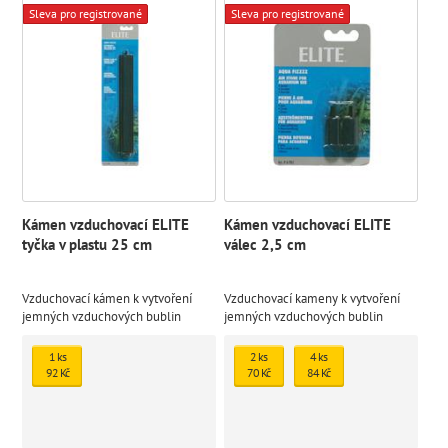
Sleva pro registrované
Sleva pro registrované
Kámen vzduchovací ELITE
Kámen vzduchovací ELITE
tyčka v plastu 25 cm
válec 2,5 cm
Vzduchovací kámen k vytvoření
Vzduchovací kameny k vytvoření
jemných vzduchových bublin
jemných vzduchových bublin
1 ks
2 ks
4 ks
92 Kč
70 Kč
84 Kč