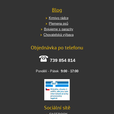
Blog
Krmivo rádce
Plemena psů
Bojujeme s parazity
Chovatelská výbava
Objednávka po telefonu
739 854 814
Pondělí - Pátek
9:00
-
17:00
Sociální sítě