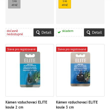
1 ks
1 ks
49 Kč
49 Kč
dočasně
skladem
Detail
Detail
nedostupné
Sleva pro registrované
Sleva pro registrované
Kámen vzduchovací ELITE
Kámen vzduchovací ELITE
koule 2 cm
koule 3 cm