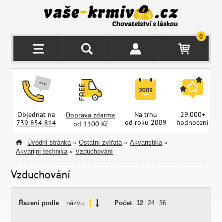
0
Objednat na
Na trhu
29.000+
Doprava zdarma
od roku 2009
hodnocení
z
739 854 814
od 1100 Kč
Úvodní stránka
Ostatní zvířata
Akvaristika
»
»
»
Akvarijní technika
Vzduchování
»
Vzduchování
Řazení podle
názvu:
Počet
:
12
24
36