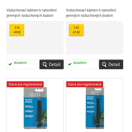
Vzduchovací kámen k vytvoření
Vzduchovací kámen k vytvoření
jemných vzduchových bublin
jemných vzduchových bublin
1 ks
1 ks
49 Kč
65 Kč
skladem
skladem
Detail
Detail
Sleva pro registrované
Sleva pro registrované