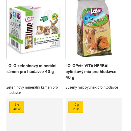
LOLO zeleninový minerální
LOLOPets VITA HERBAL
kámen pro hlodavce 40 g
bylinkový mix pro hlodavce
40 g
Zeleninový minerální kámen pro
Sušený mix bylinek pro hlodavce
hlodavce
1 ks
40 g
40 Kč
31 Kč