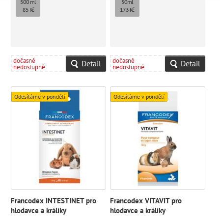
500 ml
50ml
85 Kč
173 Kč
dočasně
dočasně
Detail
Detail
nedostupné
nedostupné
Odesíláme v pondělí
Odesíláme v pondělí
Francodex INTESTINET pro
Francodex VITAVIT pro
hlodavce a králíky
hlodavce a králíky