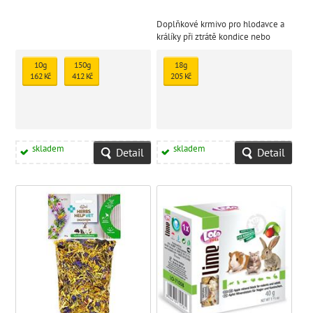
Doplňkové krmivo pro hlodavce a
králíky při ztrátě kondice nebo
línání.
10g
150g
18g
162 Kč
412 Kč
205 Kč
skladem
skladem
Detail
Detail