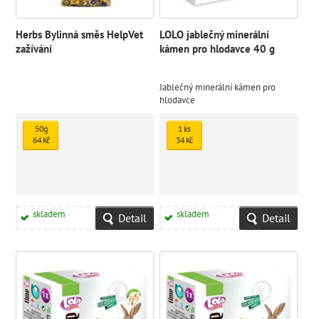
Herbs Bylinná směs HelpVet
LOLO jablečný minerální
zažívání
kámen pro hlodavce 40 g
Jablečný minerální kámen pro
hlodavce
50g
1 ks
64 Kč
34 Kč
skladem
skladem
Detail
Detail