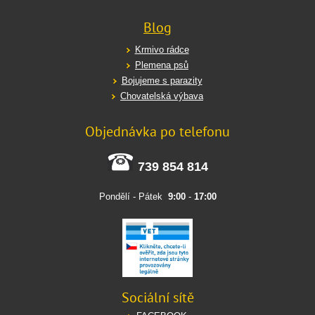
Blog
Krmivo rádce
Plemena psů
Bojujeme s parazity
Chovatelská výbava
Objednávka po telefonu
739 854 814
Pondělí - Pátek
9:00
-
17:00
Sociální sítě