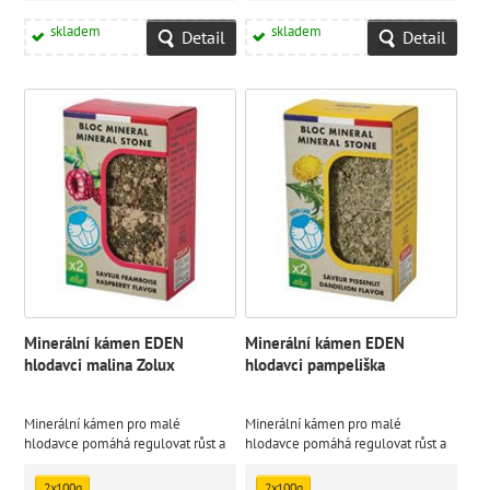
skladem
skladem
Detail
Detail
Minerální kámen EDEN
Minerální kámen EDEN
hlodavci malina Zolux
hlodavci pampeliška
Minerální kámen pro malé
Minerální kámen pro malé
hlodavce pomáhá regulovat růst a
hlodavce pomáhá regulovat růst a
vývoj zubů. S příchutí maliny.
vývoj zubů. S příchutí pampelišky.
2x100g
2x100g