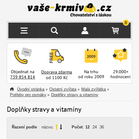
0
Objednat na
Na trhu
29.000+
Doprava zdarma
od roku 2009
hodnocení
z
739 854 814
od 1100 Kč
Úvodní stránka
Ostatní zvířata
Malá zvířátka
»
»
»
Potřeby pro osmáky
Doplňky stravy a vitamíny
»
Doplňky stravy a vitamíny
Řazení podle
názvu:
Počet
:
12
24
36