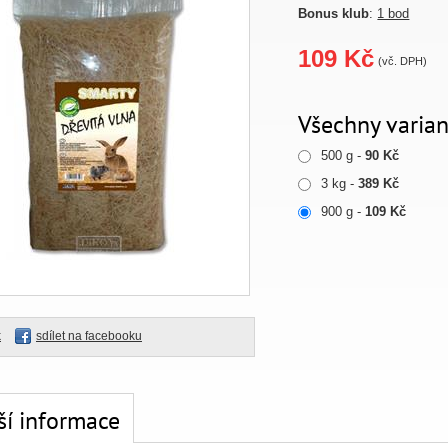
Bonus klub
:
1 bod
109 Kč
(vč. DPH)
Všechny varian
500 g -
90 Kč
3 kg -
389 Kč
900 g -
109 Kč
k
sdílet na facebooku
ší informace