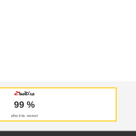
99 %
přes 6 tis. recenzí