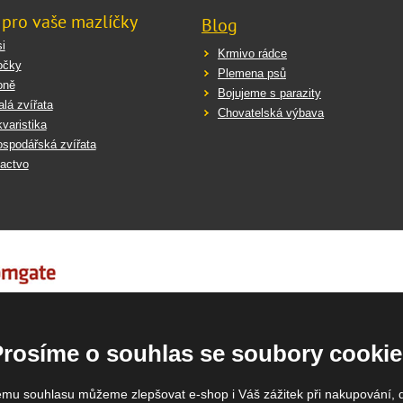
 pro vaše mazlíčky
Blog
i
Krmivo rádce
očky
Plemena psů
oně
Bojujeme s parazity
lá zvířata
Chovatelská výbava
varistika
spodářská zvířata
actvo
Prosíme o souhlas se soubory cookie
emu souhlasu můžeme zlepšovat e-shop i Váš zážitek při nakupování, 