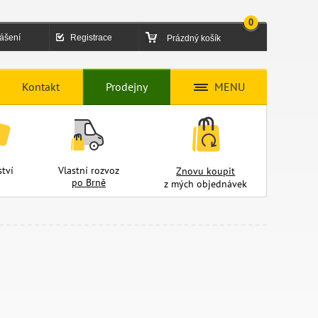
0
lášení
Registrace
Prázdný košík
Kontakt
Prodejny
MENU
tví
Vlastní rozvoz
Znovu koupit
po Brně
z mých objednávek