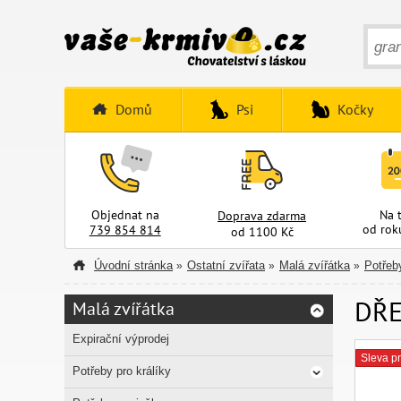
Domů
Psi
Kočky
Objednat na
Na 
Doprava zdarma
od rok
739 854 814
od 1100 Kč
Úvodní stránka
Ostatní zvířata
Malá zvířátka
Potřeb
»
»
»
DŘE
Malá zvířátka
Expirační výprodej
Sleva pr
Potřeby pro králíky