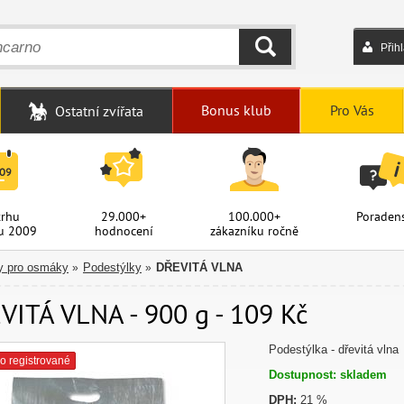
Přih
HLEDAT
Bonus klub
Pro Vás
Ostatní zvířata
trhu
29.000+
100.000+
Poradens
u 2009
hodnocení
zákazníku ročně
y pro osmáky
Podestýlky
DŘEVITÁ VLNA
»
»
VITÁ VLNA - 900 g - 109 Kč
Podestýlka - dřevitá vlna
o registrované
Dostupnost: skladem
DPH:
21 %