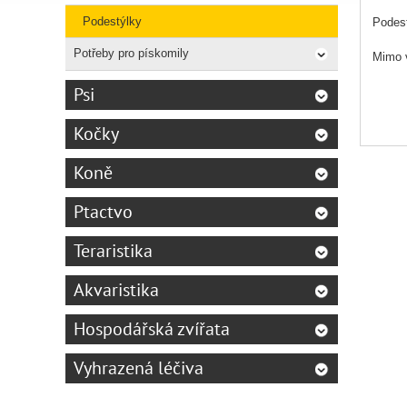
Podestýlky
Podest
Potřeby pro pískomily
Mimo v
Psi
Kočky
Koně
Ptactvo
Teraristika
Akvaristika
Hospodářská zvířata
Vyhrazená léčiva