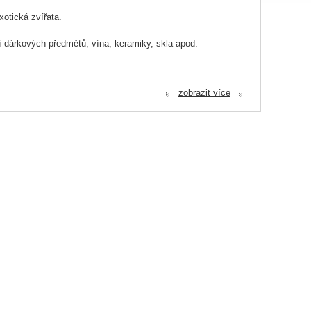
xotická zvířata.
ní dárkových předmětů, vína, keramiky, skla apod.
zobrazit více
«
«