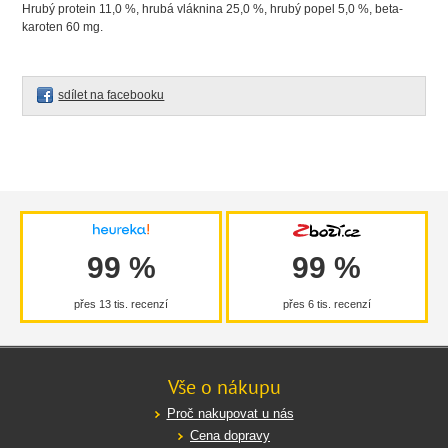
Hrubý protein 11,0 %, hrubá vláknina 25,0 %, hrubý popel 5,0 %, beta-
karoten 60 mg.
sdílet na facebooku
99 %
99 %
přes 13 tis. recenzí
přes 6 tis. recenzí
Vše o nákupu
Proč nakupovat u nás
Cena dopravy