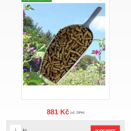
881 Kč
(vč. DPH)
ks