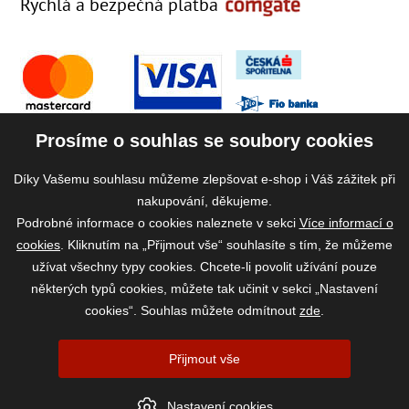
Rychlá a bezpečná platba
Prosíme o souhlas se soubory cookies
Díky Vašemu souhlasu můžeme zlepšovat e-shop i Váš zážitek při
nakupování, děkujeme.
Podrobné informace o cookies naleznete v sekci
Více informací o
cookies
. Kliknutím na „Přijmout vše“ souhlasíte s tím, že můžeme
užívat všechny typy cookies. Chcete-li povolit užívání pouze
některých typů cookies, můžete tak učinit v sekci „Nastavení
cookies“. Souhlas můžete odmítnout
zde
.
2026 ©
www.vase-krmivo.cz
- Tomáš Kroupa e-shop, Kanice 307, 664 01
Přijmout vše
Brno-venkov, IČ: 75785439
vytvořil:
webProgress
|
Nastavení cookies
Nastavení cookies