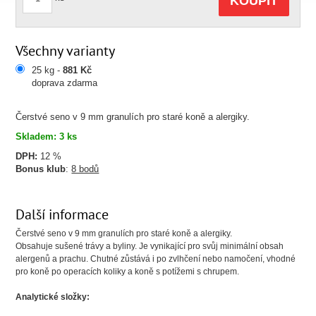
KOUPIT
Všechny varianty
25 kg -
881 Kč
doprava zdarma
Čerstvé seno v 9 mm granulích pro staré koně a alergiky.
Skladem: 3 ks
DPH:
12 %
Bonus klub
:
8 bodů
Další informace
Čerstvé seno v 9 mm granulích pro staré koně a alergiky.
Obsahuje sušené trávy a byliny. Je vynikající pro svůj minimální obsah
alergenů a prachu. Chutné zůstává i po zvlhčení nebo namočení, vhodné
pro koně po operacích koliky a koně s potížemi s chrupem.
Analytické složky: