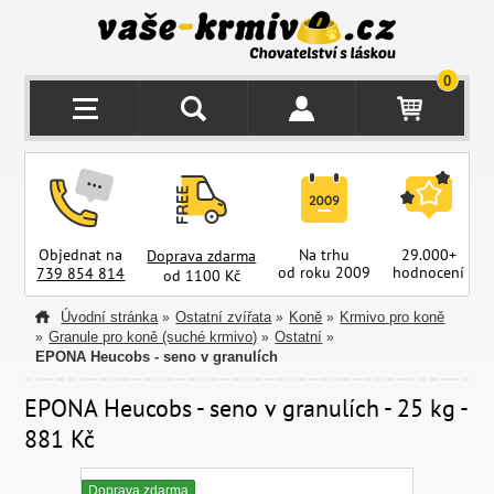
0
Objednat na
Na trhu
29.000+
Doprava zdarma
od roku 2009
hodnocení
z
739 854 814
od 1100 Kč
Úvodní stránka
Ostatní zvířata
Koně
Krmivo pro koně
»
»
»
Granule pro koně (suché krmivo)
Ostatní
»
»
»
EPONA Heucobs - seno v granulích
EPONA Heucobs - seno v granulích - 25 kg -
881 Kč
Doprava zdarma