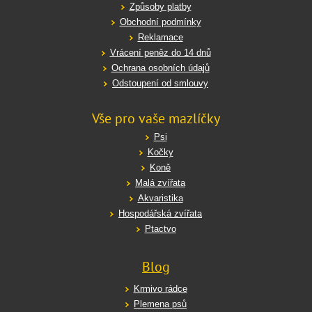
Způsoby platby
Obchodní podmínky
Reklamace
Vrácení peněz do 14 dnů
Ochrana osobních údajů
Odstoupení od smlouvy
Vše pro vaše mazlíčky
Psi
Kočky
Koně
Malá zvířata
Akvaristika
Hospodářská zvířata
Ptactvo
Blog
Krmivo rádce
Plemena psů