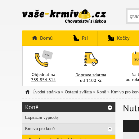
Domů
Psi
Kočky
Objednat na
Na 
Doprava zdarma
od rok
739 854 814
od 1100 Kč
Úvodní stránka
Ostatní zvířata
Koně
Krmivo pro kon
»
»
»
Nut
Koně
Expirační výprodej
Krmivo pro koně