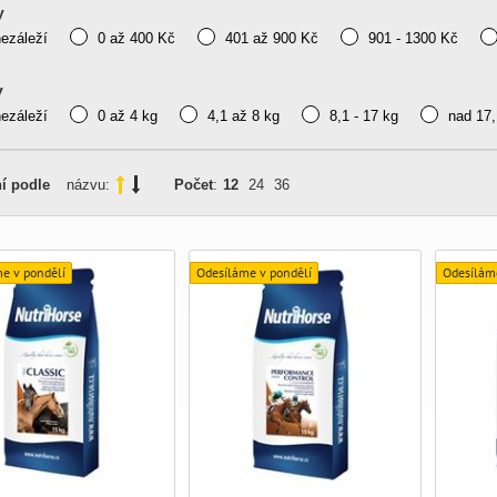
y
nezáleží
0 až 400 Kč
401 až 900 Kč
901 - 1300 Kč
y
nezáleží
0 až 4 kg
4,1 až 8 kg
8,1 - 17 kg
nad 17,
í podle
názvu:
Počet
:
12
24
36
e v pondělí
Odesíláme v pondělí
Odesílám