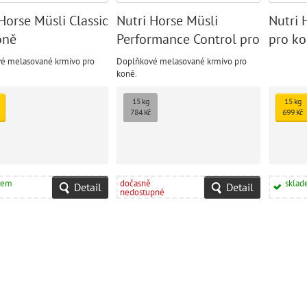
Horse Müsli Classic
Nutri Horse Müsli
Nutri 
oně
Performance Control pro
pro k
koně
é melasované krmivo pro
Doplňkové melasované krmivo pro
koně.
15 kg
15 kg
784 Kč
699 Kč
dem
dočasně
skla
Detail
Detail
nedostupné