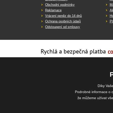
Obchodní podmínky
Ma
Reklamace
Ak
Vrácení peněz do 14 dnů
Ho
Ochrana osobních údajů
Pt
Odstoupení od smlouvy
Rychlá a bezpečná platba
Díky Vaš
Podrobné informace o c
že můžeme užívat všech