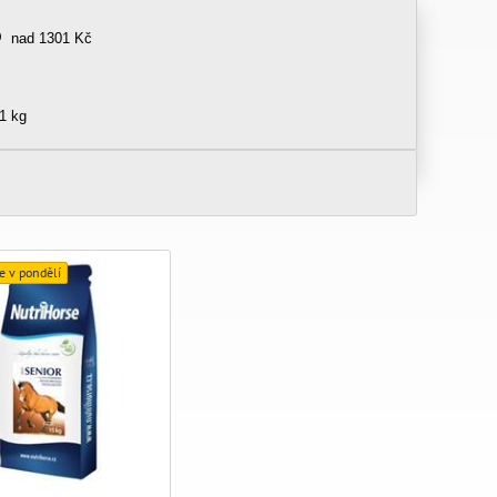
nad 1301 Kč
1 kg
e v pondělí