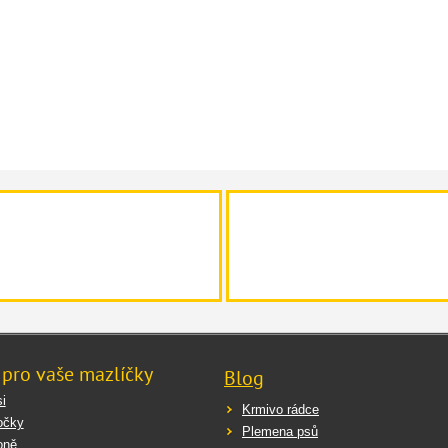
 pro vaše mazlíčky
Blog
i
Krmivo rádce
očky
Plemena psů
oně