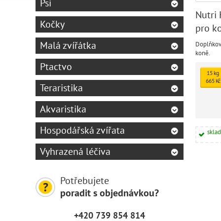
Psi
Nutri 
Kočky
pro k
Malá zvířátka
Doplňkov
koně.
Ptactvo
15 kg
665 Kč
Teraristika
Akvaristika
Hospodářská zvířata
skla
Vyhrazená léčiva
Potřebujete
poradit s objednávkou?
+420 739 854 814