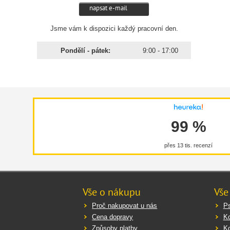
napsat e-mail
Jsme vám k dispozici každý pracovní den.
Pondělí - pátek:
9:00 - 17:00
99 %
přes 13 tis. recenzí
Vše o nákupu
Vše
Proč nakupovat u nás
Ps
Cena dopravy
K
Způsoby platby
K