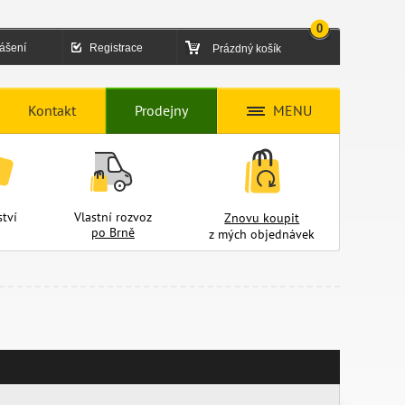
0
lášení
Registrace
Prázdný košík
Kontakt
Prodejny
MENU
tví
Vlastní rozvoz
Znovu koupit
po Brně
z mých objednávek