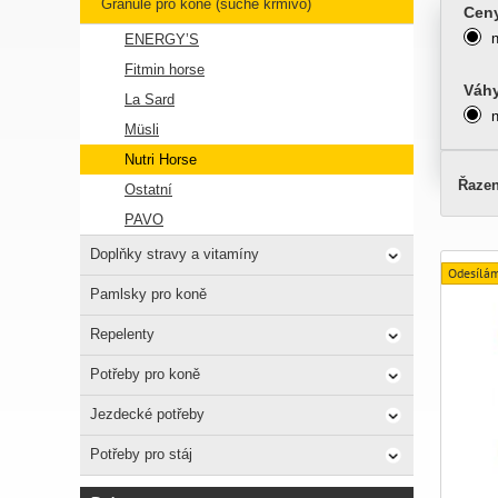
Granule pro koně (suché krmivo)
Cen
ENERGY’S
Fitmin horse
Váh
La Sard
Müsli
Nutri Horse
Řazen
Ostatní
PAVO
Doplňky stravy a vitamíny
Odesílám
Pamlsky pro koně
Repelenty
Potřeby pro koně
Jezdecké potřeby
Potřeby pro stáj