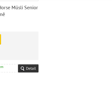
Horse Müsli Senior
oně
dem
Detail