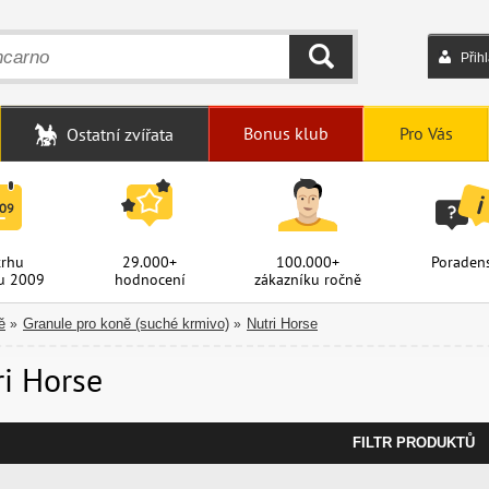
Přih
HLEDAT
Bonus klub
Pro Vás
Ostatní zvířata
trhu
29.000+
100.000+
Poradens
u 2009
hodnocení
zákazníku ročně
ě
Granule pro koně (suché krmivo)
Nutri Horse
»
»
ri Horse
FILTR PRODUKTŮ