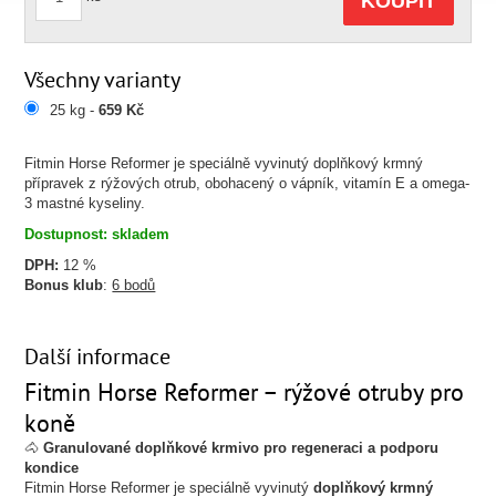
KOUPIT
Všechny varianty
25 kg -
659 Kč
Fitmin Horse Reformer je speciálně vyvinutý doplňkový krmný
přípravek z rýžových otrub, obohacený o vápník, vitamín E a omega-
3 mastné kyseliny.
Dostupnost: skladem
DPH:
12 %
Bonus klub
:
6 bodů
Další informace
Fitmin Horse Reformer – rýžové otruby pro
koně
🐴
Granulované doplňkové krmivo pro regeneraci a podporu
kondice
Fitmin Horse Reformer je speciálně vyvinutý
doplňkový krmný