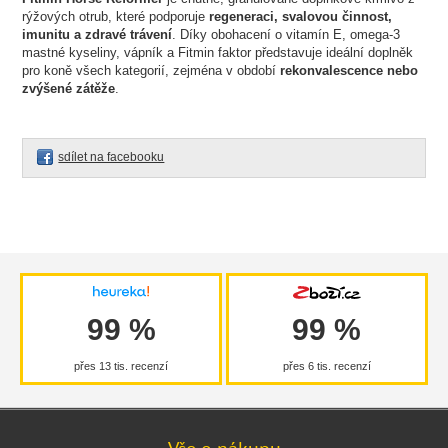
rýžových otrub, které podporuje
regeneraci, svalovou činnost,
imunitu a zdravé trávení
. Díky obohacení o vitamín E, omega-3
mastné kyseliny, vápník a Fitmin faktor představuje ideální doplněk
pro koně všech kategorií, zejména v období
rekonvalescence nebo
zvýšené zátěže
.
sdílet na facebooku
99 %
99 %
přes 13 tis. recenzí
přes 6 tis. recenzí