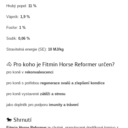
Hrubý popel:
11 %
Vápník:
1,9 %
Fosfor:
1 %
Sodík:
0,06 %
Stravitelná energie (SE):
10 MJ/kg
🐴 Pro koho je Fitmin Horse Reformer určen?
pro koně v
rekonvalescenci
pro koně s potřebou
regenerace svalů a zlepšení kondice
pro koně vystavené
zátěži a stresu
jako doplněk pro podporu
imunity a trávení
🐎 Shrnutí
Fitmin Horse Reformer
je chutné, granulované doplňkové krmivo z