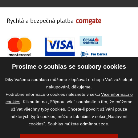
Rychlá a bezpečná platba
Prosíme o souhlas se soubory cookies
Díky Vašemu souhlasu můžeme zlepšovat e-shop i Váš zážitek při
nakupování, děkujeme.
Podrobné informace o cookies naleznete v sekci
Více informací o
cookies
. Kliknutím na „Přijmout vše“ souhlasíte s tím, že můžeme
užívat všechny typy cookies. Chcete-li povolit užívání pouze
některých typů cookies, můžete tak učinit v sekci „Nastavení
cookies“. Souhlas můžete odmítnout
zde
.
2026 ©
www.vase-krmivo.cz
- Tomáš Kroupa e-shop, Kanice 307, 664 01