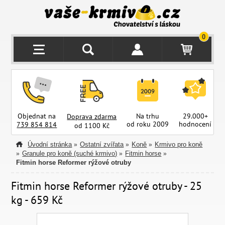
0
Objednat na
Na trhu
29.000+
Doprava zdarma
od roku 2009
hodnocení
z
739 854 814
od 1100 Kč
Úvodní stránka
Ostatní zvířata
Koně
Krmivo pro koně
»
»
»
Granule pro koně (suché krmivo)
Fitmin horse
»
»
»
Fitmin horse Reformer rýžové otruby
Fitmin horse Reformer rýžové otruby - 25
kg - 659 Kč