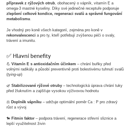
přípravek z rýžových otrub
, obohacený o vápník, vitamín E a
omega-3 mastné kyseliny. Díky své jedinečné receptuře podporuje
zlepšení celkové kondice, regeneraci svalů a správné fungování
metabolismu
.
Je vhodný pro koně všech kategorií, zejména pro koně v
rekonvalescenci
a pro ty, kteří potřebují zvýšenou péči o svaly,
trávení a imunitu.
✅ Hlavní benefity
💪
Vitamín E s antioxidačním účinkem
– chrání buňky před
volnými radikály a působí preventivně proti bolestivému tuhnutí svalů
(
tying-up
)
🌿
Stabilizované rýžové otruby
– technologická úprava chrání tuky
před žluknutím a zajišťuje vysokou výživovou hodnotu
⚖️
Doplněk vápníku
– udržuje optimální poměr Ca : P pro zdravý
růst a vývoj
🐎
Fitmin faktor
– podpora trávení, regenerace střevní sliznice a
lepší využitelnost živin