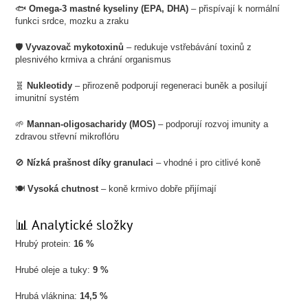
🐟
Omega-3 mastné kyseliny (EPA, DHA)
– přispívají k normální
funkci srdce, mozku a zraku
🛡️
Vyvazovač mykotoxinů
– redukuje vstřebávání toxinů z
plesnivého krmiva a chrání organismus
🧬
Nukleotidy
– přirozeně podporují regeneraci buněk a posilují
imunitní systém
🌱
Mannan-oligosacharidy (MOS)
– podporují rozvoj imunity a
zdravou střevní mikroflóru
🚫
Nízká prašnost díky granulaci
– vhodné i pro citlivé koně
🍽️
Vysoká chutnost
– koně krmivo dobře přijímají
📊 Analytické složky
Hrubý protein:
16 %
Hrubé oleje a tuky:
9 %
Hrubá vláknina:
14,5 %