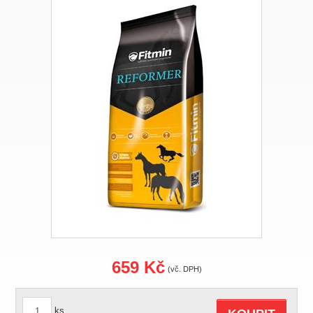
659 Kč
(vč. DPH)
ks