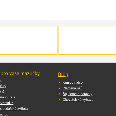
 pro vaše mazlíčky
Blog
i
Krmivo rádce
očky
Plemena psů
oně
Bojujeme s parazity
lá zvířata
Chovatelská výbava
varistika
spodářská zvířata
actvo