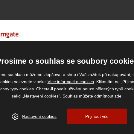
Prosíme o souhlas se soubory cookie
emu souhlasu můžeme zlepšovat e-shop i Váš zážitek při nakupování, 
ookies naleznete v sekci
Více informací o cookies
. Kliknutím na „Přijmo
ny typy cookies. Chcete-li povolit užívání pouze některých typů cooki
sekci „Nastavení cookies“. Souhlas můžete odmítnout
zde
.
Nastavení cookies
Přijmout vše
www.vase-krmivo.cz
- Tomáš Kroupa e-shop, Kanice 307, 664 01 Brno-venkov, IČ:
vytvořil:
webProgress
|
Nastavení cookies