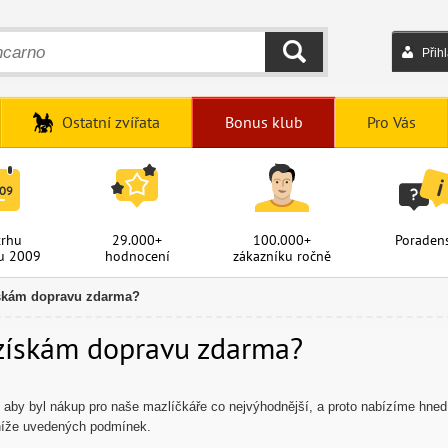
Přih
HLEDAT
Ostatní zvířata
Bonus klub
Pro Vás
trhu
29.000+
100.000+
Poradens
u 2009
hodnocení
zákazníku ročně
skám dopravu zdarma?
 získám dopravu zdarma?
aby byl nákup pro naše mazlíčkáře co nejvýhodnější, a proto nabízíme hned
níže uvedených podmínek.