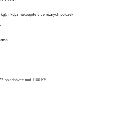
 kg), i když nakoupíte více různých položek.
y
arma
.
Při objednávce nad 1100 Kč.