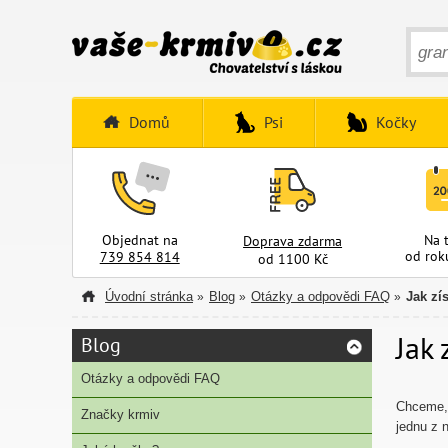
Domů
Psi
Kočky
Objednat na
Na 
Doprava zdarma
od rok
739 854 814
od 1100 Kč
Úvodní stránka
Blog
Otázky a odpovědi FAQ
Jak zí
»
»
»
Jak
Blog
Otázky a odpovědi FAQ
Chceme, 
Značky krmiv
jednu z 