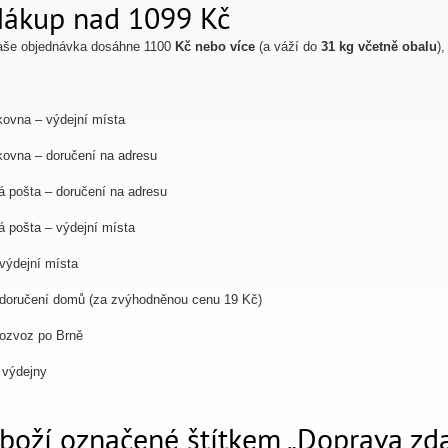
Nákup nad 1099 Kč
aše objednávka dosáhne 1100
Kč nebo více
(a váží do
31 kg včetně obalu
)
:
kovna – výdejní místa
kovna – doručení na adresu
 pošta – doručení na adresu
 pošta – výdejní místa
výdejní místa
doručení domů (za zvýhodněnou cenu 19 Kč)
ozvoz po Brně
 výdejny
Zboží označené štítkem „Doprava zd