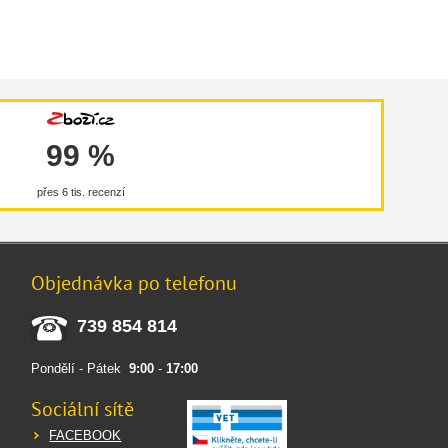
99 %
přes 6 tis. recenzí
Objednávka po telefonu
739 854 814
Pondělí - Pátek
9:00
-
17:00
Sociální sítě
FACEBOOK