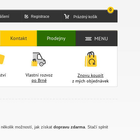
0
lášení
Registrace
Prázdný košík
Kontakt
Prodejny
MENU
tví
Vlastní rozvoz
Znovu koupit
po Brně
z mých objednávek
 několik možností, jak získat
dopravu zdarma
. Stačí splnit