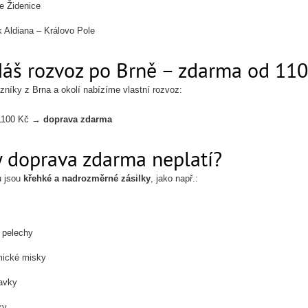
e Židenice
 Aldiana – Královo Pole
Náš rozvoz po Brně – zdarma od 11
zníky z Brna a okolí nabízíme vlastní rozvoz:
1100 Kč →
doprava zdarma
 doprava zdarma neplatí?
u jsou
křehké a nadrozměrné zásilky
, jako např.:
 pelechy
mické misky
avky
ky