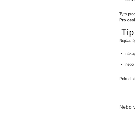
Tyto pro
Pro osob
Tip
Nejčastě
náku
nebo 
Pokud si
Nebo v