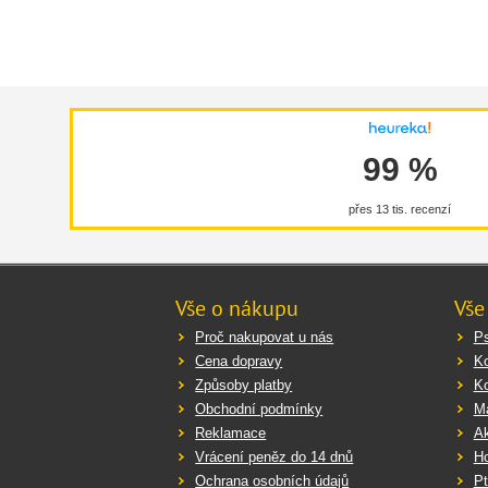
99 %
přes 13 tis. recenzí
Vše o nákupu
Vše
Proč nakupovat u nás
Ps
Cena dopravy
K
Způsoby platby
K
Obchodní podmínky
Ma
Reklamace
Ak
Vrácení peněz do 14 dnů
Ho
Ochrana osobních údajů
Pt