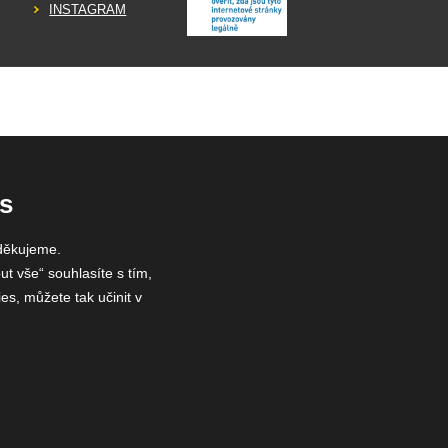
INSTAGRAM
s
děkujeme.
ut vše“ souhlasíte s tím,
es, můžete tak učinit v
 75785439