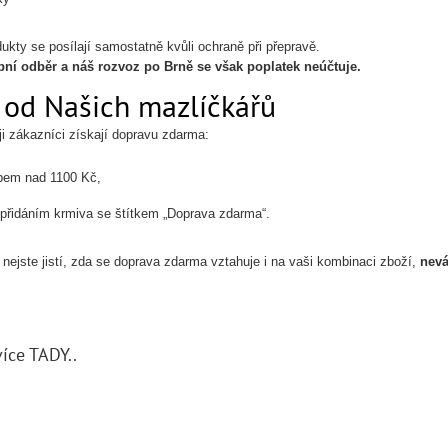
dukty se posílají samostatně kvůli ochraně při přepravě.
ní odběr a náš rozvoz po Brně se však poplatek neúčtuje.
 od Našich mazlíčkářů
ji zákazníci získají dopravu zdarma:
pem nad 1100 Kč,
přidáním krmiva se štítkem „Doprava zdarma“.
 nejste jistí, zda se doprava zdarma vztahuje i na vaši kombinaci zboží,
nevá
íce TADY..