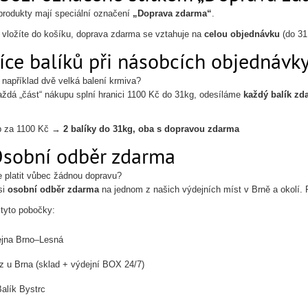
produkty mají speciální označení
„Doprava zdarma“
.
 vložíte do košíku, doprava zdarma se vztahuje na
celou objednávku
(do 31
íce balíků při násobcích objednávk
 například dvě velká balení krmiva?
ždá „část“ nákupu splní hranici 1100 Kč do 31kg, odesíláme
každý balík zd
p za 1100 Kč →
2 balíky do 31kg, oba s dopravou zdarma
Osobní odběr zdarma
 platit vůbec žádnou dopravu?
si
osobní odběr zdarma
na jednom z našich výdejních míst v Brně a okolí. 
 tyto pobočky:
ejna Brno–Lesná
 u Brna (sklad + výdejní BOX 24/7)
alík Bystrc