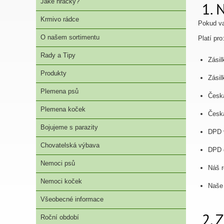
Jaké hračky?
1. 
Krmivo rádce
Pokud v
O našem sortimentu
Platí pro
Rady a Tipy
Zásil
Produkty
Zásil
Plemena psů
Česká
Plemena koček
Česká
Bojujeme s parazity
DPD 
Chovatelská výbava
DPD 
Nemoci psů
Náš r
Nemoci koček
Naše
Všeobecné informace
2. 
Roční období