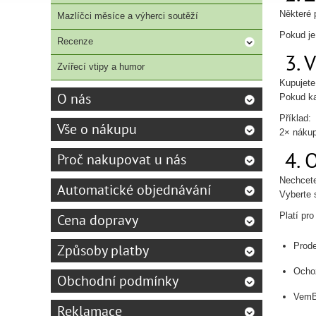
Některé 
Mazlíčci měsíce a výherci soutěží
Pokud je
Recenze
3. V
Zvířecí vtipy a humor
Kupujete
O nás
Pokud ka
Příklad:
Vše o nákupu
2× náku
4. 
Proč nakupovat u nás
Nechcete
Automatické objednávání
Vyberte 
Platí pro
Cena dopravy
Prod
Způsoby platby
Ochoz
Obchodní podmínky
VemB
Reklamace