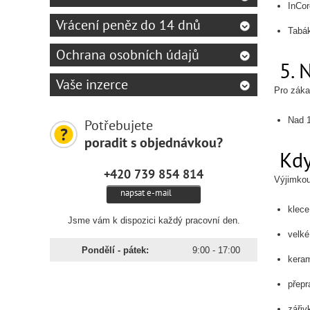
InCor
Vrácení peněz do 14 dnů
Tabák
Ochrana osobních údajů
5. 
Vaše inzerce
Pro záka
Nad 
Potřebujete
poradit s objednávkou?
Kdy
+420 739 854 814
Výjimko
napsat e-mail
klece
Jsme vám k dispozici každý pracovní den.
velké
Pondělí - pátek:
9:00 - 17:00
kera
přepr
zářiv