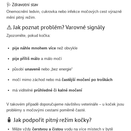
🩺 Zdravotní stav
Onemocnění ledvin, cukrovka nebo infekce močových cest výrazně
mění pitný režim.
⚠️ Jak poznat problém? Varovné signály
Zpozorněte, pokud kočka:
pije náhle mnohem více
než obvykle
pije příliš málo
a málo močí
působí
unaveně
nebo „bez energie“
močí mimo záchod nebo má
častější močení po troškách
má viditelné
průhledné či kalné močení
V takovém případě doporučujeme návštěvu veterináře – u koček jsou
problémy s močovými cestami poměrně časté.
🧴 Jak podpořit pitný režim kočky?
Mějte vždy
čerstvou a čistou
vodu na více místech v bytě