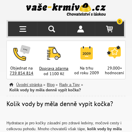
0
Objednat na
Na trhu
29.000+
Doprava zdarma
od roku 2009
hodnocení
z
739 854 814
od 1100 Kč
Úvodní stránka
Blog
Rady a Tipy
»
»
»
Kolik vody by měla denně vypít kočka?
Kolik vody by měla denně vypít kočka?
Hydratace je pro kočky zásadní pro zdravé ledviny, močové cesty i
celkovou pohodu. Mnoho chovatelů však tápe,
kolik vody by měla