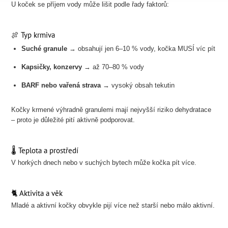
U koček se příjem vody může lišit podle řady faktorů:
🍖 Typ krmiva
Suché granule
→ obsahují jen 6–10 % vody, kočka MUSÍ víc pít
Kapsičky, konzervy
→ až 70–80 % vody
BARF nebo vařená strava
→ vysoký obsah tekutin
Kočky krmené výhradně granulemi mají nejvyšší riziko dehydratace
– proto je důležité pití aktivně podporovat.
🌡️ Teplota a prostředí
V horkých dnech nebo v suchých bytech může kočka pít více.
🐈 Aktivita a věk
Mladé a aktivní kočky obvykle pijí více než starší nebo málo aktivní.