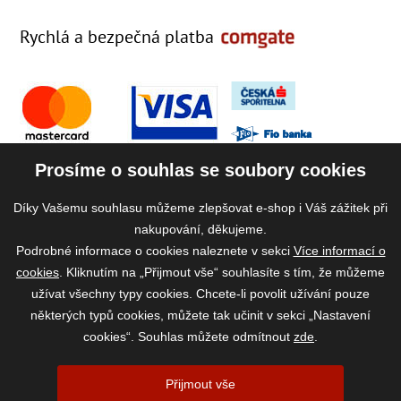
Rychlá a bezpečná platba
Prosíme o souhlas se soubory cookies
Díky Vašemu souhlasu můžeme zlepšovat e-shop i Váš zážitek při
nakupování, děkujeme.
Podrobné informace o cookies naleznete v sekci
Více informací o
cookies
. Kliknutím na „Přijmout vše“ souhlasíte s tím, že můžeme
užívat všechny typy cookies. Chcete-li povolit užívání pouze
některých typů cookies, můžete tak učinit v sekci „Nastavení
cookies“. Souhlas můžete odmítnout
zde
.
2026 ©
www.vase-krmivo.cz
- Tomáš Kroupa e-shop, Kanice 307, 664 01
Přijmout vše
Brno-venkov, IČ: 75785439