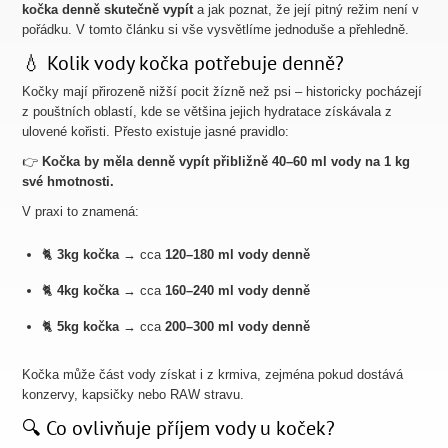
kočka denně skutečně vypít
a jak poznat, že její pitný režim není v
pořádku. V tomto článku si vše vysvětlíme jednoduše a přehledně.
💧 Kolik vody kočka potřebuje denně?
Kočky mají přirozeně nižší pocit žízně než psi – historicky pocházejí
z pouštních oblastí, kde se většina jejich hydratace získávala z
ulovené kořisti. Přesto existuje jasné pravidlo:
👉
Kočka by měla denně vypít přibližně 40–60 ml vody na 1 kg
své hmotnosti.
V praxi to znamená:
🐈
3kg kočka
→ cca
120–180 ml vody denně
🐈
4kg kočka
→ cca
160–240 ml vody denně
🐈
5kg kočka
→ cca
200–300 ml vody denně
Kočka může část vody získat i z krmiva, zejména pokud dostává
konzervy, kapsičky nebo RAW stravu.
🔍 Co ovlivňuje příjem vody u koček?