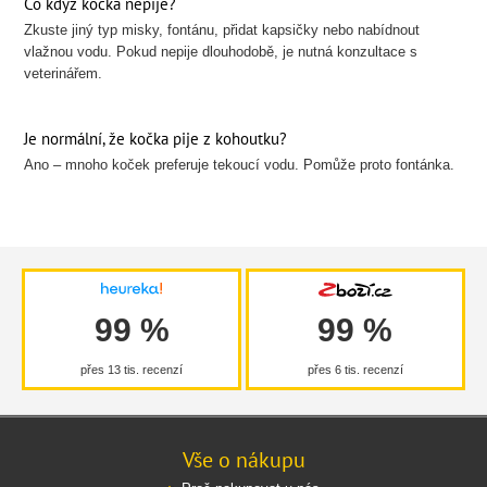
Co když kočka nepije?
Zkuste jiný typ misky, fontánu, přidat kapsičky nebo nabídnout
vlažnou vodu. Pokud nepije dlouhodobě, je nutná konzultace s
veterinářem.
Je normální, že kočka pije z kohoutku?
Ano – mnoho koček preferuje tekoucí vodu. Pomůže proto fontánka.
99 %
99 %
přes 13 tis. recenzí
přes 6 tis. recenzí
Vše o nákupu