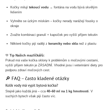
Kočky milují
tekoucí vodu
→ fontána na vodu bývá skvělým
řešením
Vyhněte se úzkým miskám – kočky nerady narážejí fousky o
okraje
Zvažte kombinaci granulí + kapsiček pro vyšší příjem tekutin
Některé kočky pijí raději z
keramiky nebo skla
než z plastu
💚
Tip Našich mazlíčkářů:
Pokud má vaše kočka sklony k problémům s močovými cestami,
vyšší příjem tekutin je ZÁSADNÍ. Vhodné jsou i veterinární diety pro
podporu zdraví močových cest.
🔎 FAQ – často kladené otázky
Kolik vody má vypít bytová kočka?
Stejně jako každá jiná – cca
40–60 ml na 1 kg hmotnosti
. V
suchých bytech však pijí často víc.