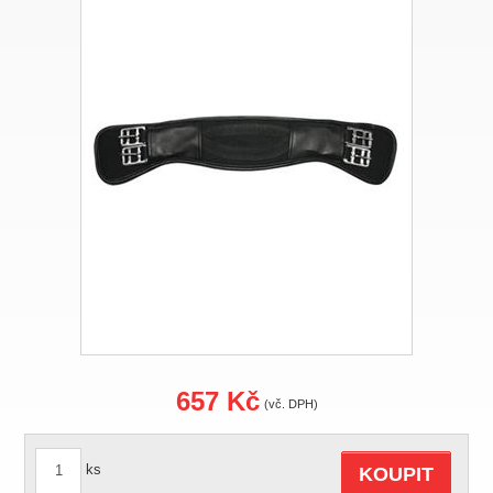
657 Kč
(vč. DPH)
ks
KOUPIT