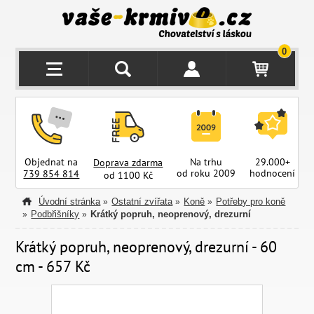
0
Objednat na
Na trhu
29.000+
Doprava zdarma
od roku 2009
hodnocení
z
739 854 814
od 1100 Kč
Úvodní stránka
Ostatní zvířata
Koně
Potřeby pro koně
»
»
»
Podbřišníky
Krátký popruh, neoprenový, drezurní
»
»
Krátký popruh, neoprenový, drezurní - 60
cm - 657 Kč