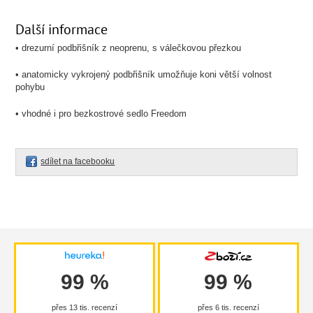
Další informace
• drezurní podbřišník z neoprenu, s válečkovou přezkou
• anatomicky vykrojený podbřišník umožňuje koni větší volnost
pohybu
• vhodné i pro bezkostrové sedlo Freedom
sdílet na facebooku
99 %
99 %
přes 13 tis. recenzí
přes 6 tis. recenzí