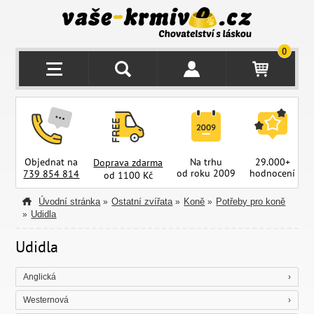
0
Objednat na
Na trhu
29.000+
Doprava zdarma
od roku 2009
hodnocení
z
739 854 814
od 1100 Kč
Úvodní stránka
Ostatní zvířata
Koně
Potřeby pro koně
»
»
»
Udidla
»
Udidla
Anglická
Westernová