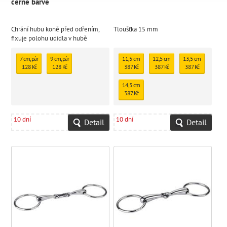
černé barvě
Chrání hubu koně před odřením,
Tloušťka 15 mm
fixuje polohu udidla v hubě
7 cm, pár
9 cm, pár
11,5 cm
12,5 cm
13,5 cm
128 Kč
128 Kč
387 Kč
387 Kč
387 Kč
14,5 cm
387 Kč
10 dní
10 dní
Detail
Detail