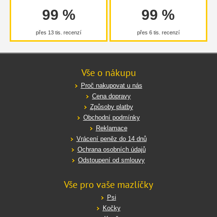
99 %
99 %
přes 13 tis. recenzí
přes 6 tis. recenzí
Vše o nákupu
Proč nakupovat u nás
Cena dopravy
Způsoby platby
Obchodní podmínky
Reklamace
Vrácení peněz do 14 dnů
Ochrana osobních údajů
Odstoupení od smlouvy
Vše pro vaše mazlíčky
Psi
Kočky