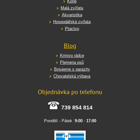
Koně
Malá zvířata
Akvaristika
Hospodářská zvířata
Ptactvo
Blog
Krmivo rádce
Plemena psů
Bojujeme s parazity
Chovatelská výbava
Objednávka po telefonu
739 854 814
Pondělí - Pátek
9:00
-
17:00