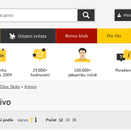
Přih
HLEDAT
Bonus klub
Pro Vás
Ostatní zvířata
trhu
29.000+
100.000+
Poradens
u 2009
hodnocení
zákazníku ročně
Chov Skotu
Krmivo
»
ivo
í podle
názvu:
Počet
:
12
24
36