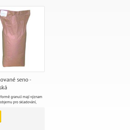
ované seno -
ská
 formě granulí mají význam
objemu pro skladování,
tepelně upraveno a v čisté
 přísad má neomezenou
 kvalitu a složení živin.