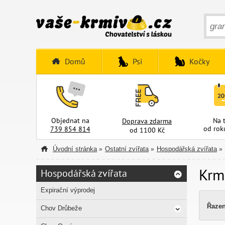
Domů
Psi
Kočky
Objednat na
Na 
Doprava zdarma
od rok
739 854 814
od 1100 Kč
Úvodní stránka
Ostatní zvířata
Hospodářská zvířata
»
»
»
Krm
Hospodářská zvířata
Expirační výprodej
Řazen
Chov Drůbeže