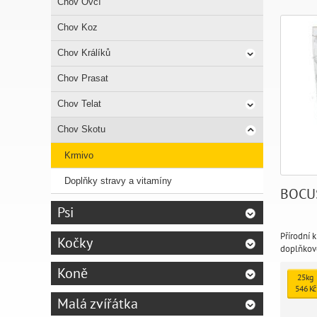
Chov Ovcí
Chov Koz
Chov Králíků
Chov Prasat
Chov Telat
Chov Skotu
Krmivo
Doplňky stravy a vitamíny
BOCUS
Psi
Přírodní 
Kočky
doplňkov
hlodavce,
Koně
potížemi 
25kg
chrup), d
546 Kč
hlodavce
Malá zvířátka