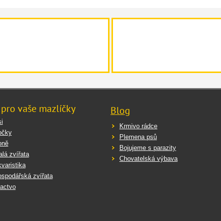
 pro vaše mazlíčky
Blog
i
Krmivo rádce
očky
Plemena psů
oně
Bojujeme s parazity
lá zvířata
Chovatelská výbava
varistika
spodářská zvířata
actvo