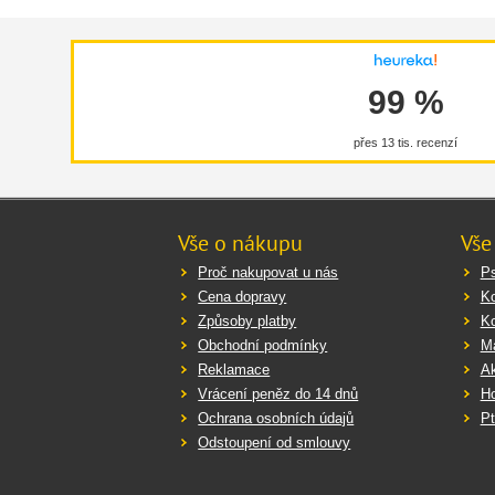
99 %
přes 13 tis. recenzí
Vše o nákupu
Vše
Proč nakupovat u nás
Ps
Cena dopravy
K
Způsoby platby
K
Obchodní podmínky
Ma
Reklamace
Ak
Vrácení peněz do 14 dnů
Ho
Ochrana osobních údajů
Pt
Odstoupení od smlouvy