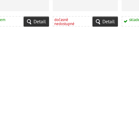
dem
dočasně
skla
Detail
Detail
nedostupné