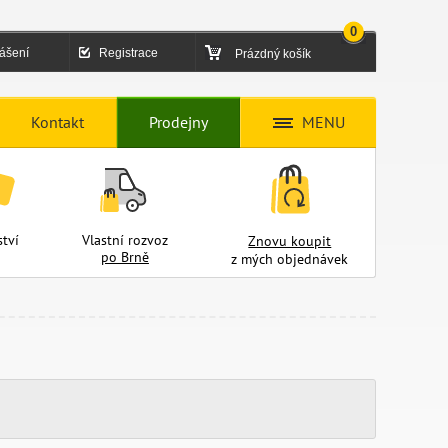
0
lášení
Registrace
Prázdný košík
Kontakt
Prodejny
MENU
tví
Vlastní rozvoz
Znovu koupit
po Brně
z mých objednávek