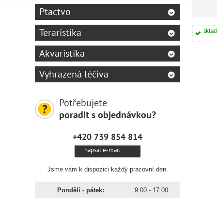
Ptactvo
Teraristika
skla
Akvaristika
Vyhrazená léčiva
Potřebujete
poradit s objednávkou?
+420 739 854 814
napsat e-mail
Jsme vám k dispozici každý pracovní den.
Pondělí - pátek:
9:00 - 17:00