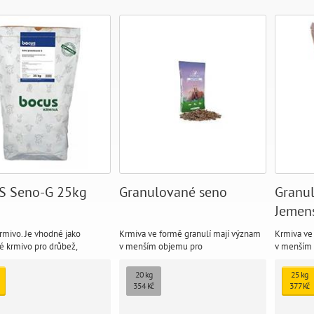
 Seno-G 25kg
Granulované seno
Granul
Jemen
krmivo. Je vhodné jako
Krmiva ve formě granulí mají význam
Krmiva ve
é krmivo pro drůbež,
v menším objemu pro
v menším 
 ale i koně se zdravotními
skladování,krmivo je tepelně upraveno
krmivo je 
(dýchací potíže, špatný
a v čisté formě bez přísad má
formě bez
20 kg
25 kg
ále pro králíky a drobné
neomezenou zachovalou kvalitu a
zachovalou
354 Kč
377 Kč
.
složení živin