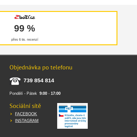
99 %
přes 6 tis. recenzí
Objednávka po telefonu
739 854 814
Pondělí - Pátek
9:00
-
17:00
Sociální sítě
FACEBOOK
INSTAGRAM