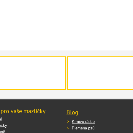
 pro vaše mazlíčky
Blog
i
Krmivo rádce
očky
Plemena psů
oně