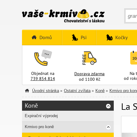
Domů
Psi
Kočky
Objednat na
Na 
Doprava zdarma
od rok
739 854 814
od 1100 Kč
Úvodní stránka
Ostatní zvířata
Koně
Krmivo pro kon
»
»
»
La S
Koně
Expirační výprodej
Krmivo pro koně