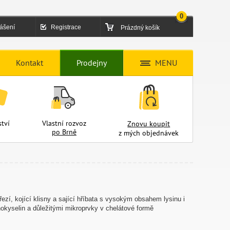
0
lášení
Registrace
Prázdný košík
Kontakt
Prodejny
MENU
tví
Vlastní rozvoz
Znovu koupit
po Brně
z mých objednávek
zí, kojící klisny a sající hříbata s vysokým obsahem lysinu i
nokyselin a důležitými mikroprvky v chelátové formě