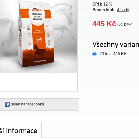
DPH:
12 %
Bonus klub
:
4 body
445 Kč
(vč. DPH)
Všechny varian
20 kg -
445 Kč
k
sdílet na facebooku
ší informace