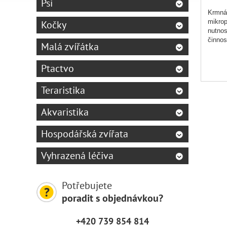
Psi
Krmná 
mikrop
Kočky
nutnos
činnos
Malá zvířátka
Ptactvo
Teraristika
Akvaristika
Hospodářská zvířata
Vyhrazená léčiva
Potřebujete
poradit s objednávkou?
+420 739 854 814