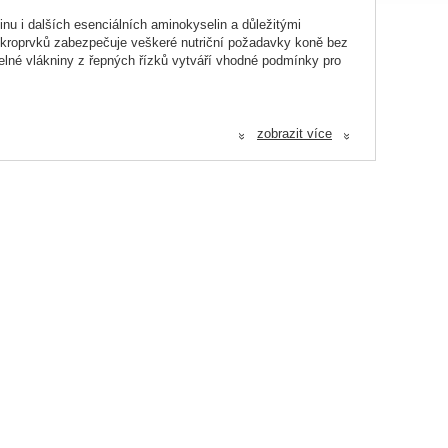
nu i dalších esenciálních aminokyselin a důležitými
mikroprvků zabezpečuje veškeré nutriční požadavky koně bez
telné vlákniny z řepných řízků vytváří vhodné podmínky pro
zobrazit více
«
«