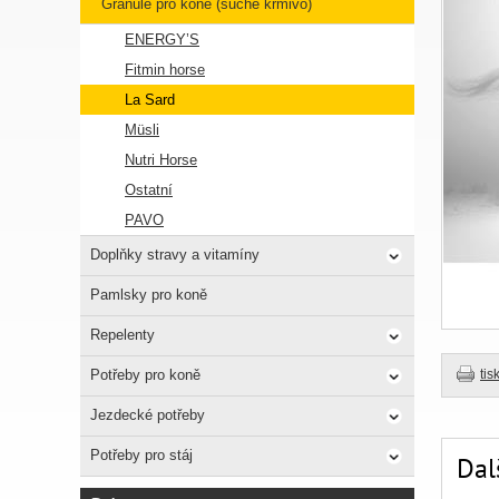
Granule pro koně (suché krmivo)
ENERGY’S
Fitmin horse
La Sard
Müsli
Nutri Horse
Ostatní
PAVO
Doplňky stravy a vitamíny
Pamlsky pro koně
Repelenty
Potřeby pro koně
tis
Jezdecké potřeby
Potřeby pro stáj
Dal