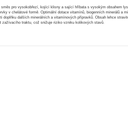
směs pro vysokobřezí, kojící klisny a sající hříbata s vysokým obsahem lysi
rvky v chelátové formě. Optimální dotace vitamínů, biogenních minerálů a 
ti doplňku dalších minerálních a vitamínových přípravků. Obsah lehce stravi
t zažívacího traktu, což snižuje riziko vzniku kolikových stavů.