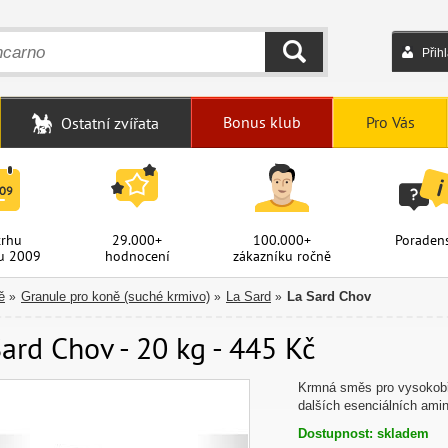
Přih
HLEDAT
Bonus klub
Pro Vás
Ostatní zvířata
trhu
29.000+
100.000+
Poradens
u 2009
hodnocení
zákazníku ročně
ě
Granule pro koně (suché krmivo)
La Sard
La Sard Chov
»
»
»
ard Chov - 20 kg - 445 Kč
Krmná směs pro vysokobře
dalších esenciálních ami
Dostupnost: skladem