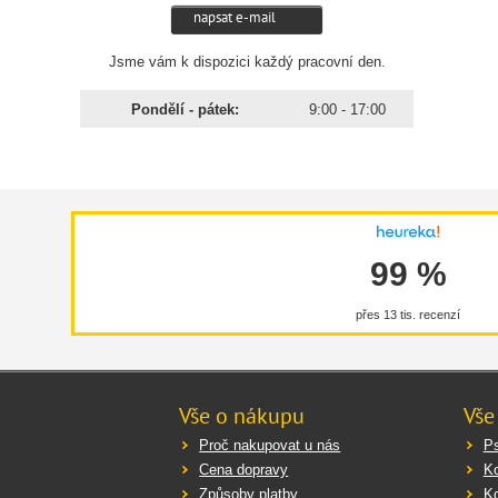
napsat e-mail
Jsme vám k dispozici každý pracovní den.
Pondělí - pátek:
9:00 - 17:00
99 %
přes 13 tis. recenzí
Vše o nákupu
Vše
Proč nakupovat u nás
Ps
Cena dopravy
K
Způsoby platby
K