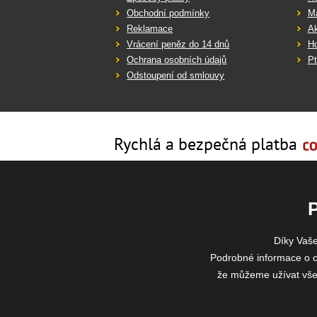
Obchodní podmínky
Ma
Reklamace
Ak
Vrácení peněz do 14 dnů
Ho
Ochrana osobních údajů
Pt
Odstoupení od smlouvy
Rychlá a bezpečná platba
Díky Vaš
Podrobné informace o c
že můžeme užívat všech